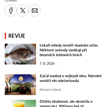
ČLÁNEK
REVUE
Lékaři někdy nevěří vlastním očím.
Některé nehody vznikají při
bizarních intimních hrách
7. 8. 2026
Začal souboj o nejlepší vína. Národní
soutěž vín odstartovala
Reklamní článek
Chtěla zhubnout, ale skončila v
nemocnici. Příčinou byl až