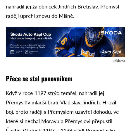
nahradil jej žalobníček Jindřich Břetislav. Přemysl
raději uprchl znovu do Míšně.
Reklama
Přece se stal panovníkem
Když v roce 1197 strýc zemřel, nahradil jej
Přemyslův mladší bratr Vladislav Jindřich. Hrozil
boj, proto raději s Přemyslem uzavřel dohodu, ve
které si nechal Moravu a Přemyslovi přepustil
Čechy. V letech 1197 – 1198 vládl Přemysl jako