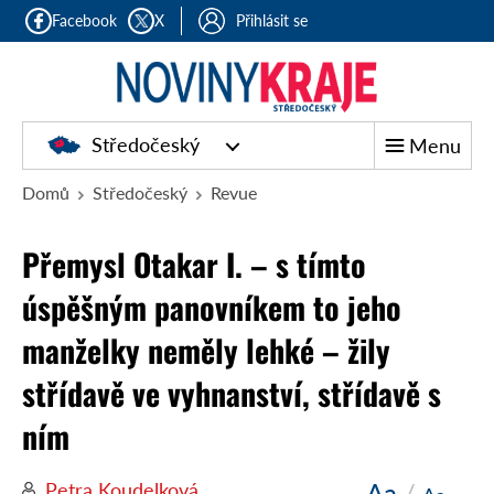
Facebook
X
Přihlásit se
Středočeský
Menu
Domů
Středočeský
Revue
Přemysl Otakar I. – s tímto
úspěšným panovníkem to jeho
manželky neměly lehké – žily
střídavě ve vyhnanství, střídavě s
ním
Aa
/
Petra Koudelková