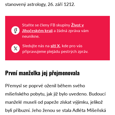
stanovený astrology, 26. září 1212.
Staňte se členy FB skupiny
Život v
Jihočeském kraji
a žádná zpráva vám
neunikne.
Sledujte nás na
síti X
, kde pro vás
připravujeme plejádu pestrých zpráv.
První manželka jej přejmenovala
Přemysl se poprvé oženil během svého
míšeňského pobytu, jak již bylo uvedeno. Budoucí
manželé museli od papeže získat výjimku, jelikož
byli příbuzní. Jeho ženou se stala Adléta Míšeňská