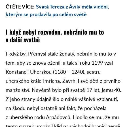
ČTĚTE VÍCE:
Svatá Tereza z Ávily měla vidění,
kterým se proslavila po celém světě
I když nebyl rozveden, nebránilo mu to
v další svatbě
I když byl Přemysl stále ženatý, nebránilo mu to v
tom, aby se znova oženil, a tak si roku 1199 vzal
Konstancii Uherskou (1180 – 1240), sestru
uherského krále Imricha. Zavrhl i své děti z prvního
manželství. Nevěstě bylo při svatbě 17 let, jemu 40.
Z jeho strany údajně šlo o náhlé vášnivé vzplanutí,
na škodu nebyl ostatně ani fakt, že pocházela
z uherského rodu Arpádovců. Hodilo se mu, že mu
tento svazek umožnil klid na východní hranici země.