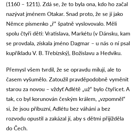
(1160 – 1211). Zdá se, že to byla ona, kdo ho začal
nazývat jménem Otakar. Snad proto, že se jí jako
Němce písmenko „ř“ špatně vyslovovalo. Měli
spolu čtyři děti: Vratislava, Markétu (v Dánsku, kam
se provdala, získala jméno Dagmar – u nás o ní psal
kupříkladu V. B. Třebízský), Božislavu a Hedviku.
Přemysl všem tvrdil, že se opravdu milují, ale to
časem vyšumělo. Zatoužil pravděpodobně vyměnit
starou za novou – vždyť Adlétě „už“ bylo čtyřicet. A
tak, co byl korunován českým králem, „vzpomněl“
si, že jsou příbuzní, Adlétu bez váhání a bez
rozvodu opustil a zakázal jí, aby s dětmi přijížděla
do Čech.