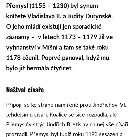
Přemysl (1155 – 1230) byl synem
knížete Vladislava II. a Judity Durynské.
O jeho mládí existují jen sporadické
záznamy – v letech 1173 – 1179 žil ve
vyhnanství v Míšni a tam se také roku
1178 oženil. Poprvé panoval, když mu
bylo již bezmála čtyřicet.
Naštval císaře
Připojil se ke straně namířené proti Jindřichovi VI.,
tehdejšímu císaři. Koalice se sice rozpadla, ale
Přemyslův strýc Jindřich Břetislav na něj vše císaři
prozradil. Přemysl byl tudíž roku 1193 sesazen a