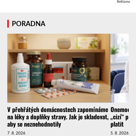
Reklama
PORADNA
V přehřátých domácnostech zapomínáme
Onemocnít
na léky a doplňky stravy. Jak je skladovat,
„cizí“ pra
aby se neznehodnotily
platit
7. 8. 2026
5. 8. 2026