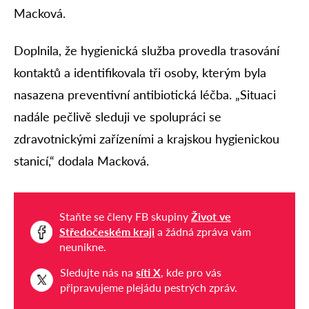
Macková.
Doplnila, že hygienická služba provedla trasování
kontaktů a identifikovala tři osoby, kterým byla
nasazena preventivní antibiotická léčba. „Situaci
nadále pečlivě sleduji ve spolupráci se
zdravotnickými zařízeními a krajskou hygienickou
stanicí,“ dodala Macková.
Staňte se členy FB skupiny
Život ve
Středočeském kraji
a žádná zpráva vám
neunikne.
Sledujte nás na
síti X
, kde pro vás
připravujeme plejádu pestrých zpráv.