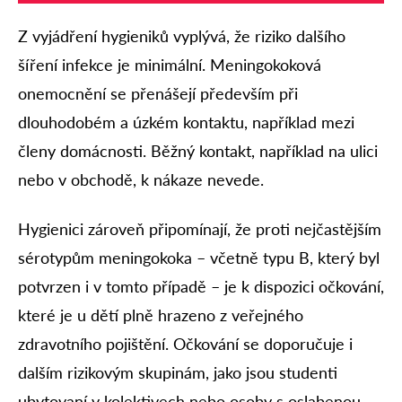
Z vyjádření hygieniků vyplývá, že riziko dalšího
šíření infekce je minimální. Meningokoková
onemocnění se přenášejí především při
dlouhodobém a úzkém kontaktu, například mezi
členy domácnosti. Běžný kontakt, například na ulici
nebo v obchodě, k nákaze nevede.
Hygienici zároveň připomínají, že proti nejčastějším
sérotypům meningokoka – včetně typu B, který byl
potvrzen i v tomto případě – je k dispozici očkování,
které je u dětí plně hrazeno z veřejného
zdravotního pojištění. Očkování se doporučuje i
dalším rizikovým skupinám, jako jsou studenti
ubytovaní v kolektivech nebo osoby s oslabenou