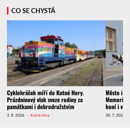
CO SE CHYSTÁ
Cyklohráček míří do Kutné Hory.
Město i f
Prázdninový vlak sveze rodiny za
Memoriál g
památkami i dobrodružstvím
koní i vel
3. 8. 2026
Kutná Hora
30. 7. 2026