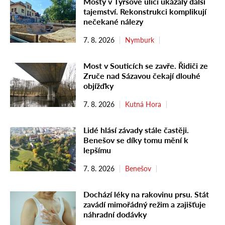
Mosty v Tyršově ulici ukázaly další
tajemství. Rekonstrukci komplikují
nečekané nálezy
7. 8. 2026
Nymburk
Most v Souticích se zavře. Řidiči ze
Zruče nad Sázavou čekají dlouhé
objížďky
7. 8. 2026
Kutná Hora
Lidé hlásí závady stále častěji.
Benešov se díky tomu mění k
lepšímu
7. 8. 2026
Benešov
Dochází léky na rakovinu prsu. Stát
zavádí mimořádný režim a zajišťuje
náhradní dodávky