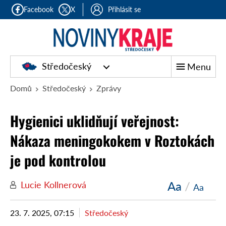
Facebook
X
Přihlásit se
Středočeský
Menu
Domů
Středočeský
Zprávy
Hygienici uklidňují veřejnost:
Nákaza meningokokem v Roztokách
je pod kontrolou
Aa
/
Lucie Kollnerová
Aa
23. 7. 2025, 07:15
Středočeský