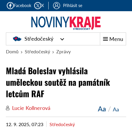
Facebook
X
Přihlásit se
Středočeský
Menu
Domů
Středočeský
Zprávy
Mladá Boleslav vyhlásila
uměleckou soutěž na památník
letcům RAF
Aa
/
Lucie Kollnerová
Aa
12. 9. 2025, 07:23
Středočeský