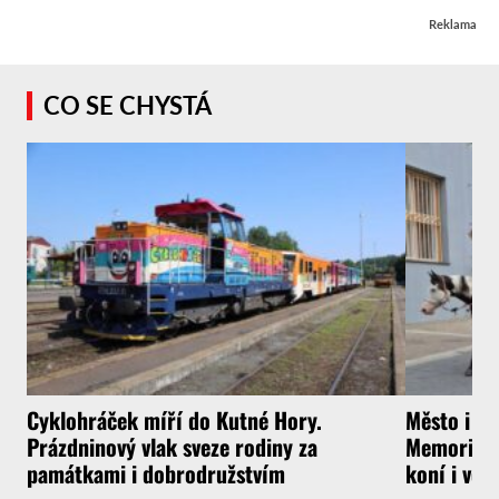
Reklama
CO SE CHYSTÁ
Cyklohráček míří do Kutné Hory.
Město i f
Prázdninový vlak sveze rodiny za
Memoriál g
památkami i dobrodružstvím
koní i vel