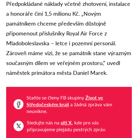
Předpokládané náklady včetně zhotovení, instalace
a honoráře činí 1,5 milionu Kč. „Novým
památníkem chceme především důstojně
připomenout příslušníky Royal Air Force z
Mladoboleslavska – letce i pozemní personál.
Zároveň máme vizi, že se památník stane výrazným
současným dílem ve veřejném prostoru,“ uvedl
náměstek primátora města Daniel Marek.
Staňte se členy FB skupiny
Život ve
Středočeském kraji
a žádná zpráva vám
neunikne.
Sledujte nás na
síti X
, kde pro vás
připravujeme plejádu pestrých zpráv.