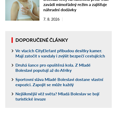
zavádí mimořádný režim a zajišťuje
náhradní dodávky
7. 8. 2026
DOPORUČENÉ ČLÁNKY
Ve vlacích CityElefant přibudou desítky kamer.
Mají zatočit s vandaly i zvýšit bezpečí cestujících
Druhá šance pro opuštěná kola. Z Mladé
Boleslavi poputují až do Afriky
Sportovní sláva Mladé Boleslavi dostane vlastní
expozici. Zapojit se může každý
Nejšikmější věž světa? Mladá Boleslav se bojí
turistické invaze