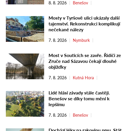
8. 8. 2026
Benešov
Mosty v Tyršově ulici ukázaly další
tajemství. Rekonstrukci komplikují
nečekané nálezy
7. 8. 2026
Nymburk
Most v Souticích se zavře. Řidiči ze
Zruče nad Sázavou čekají dlouhé
objížďky
7. 8. 2026
Kutná Hora
Lidé hlásí závady stále častěji.
Benešov se díky tomu mění k
lepšímu
7. 8. 2026
Benešov
Dochází léky na rakovinu prsu. Stát