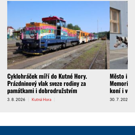
Cyklohráček míří do Kutné Hory.
Město i f
Prázdninový vlak sveze rodiny za
Memoriál g
památkami i dobrodružstvím
koní i vel
3. 8. 2026
Kutná Hora
30. 7. 2026