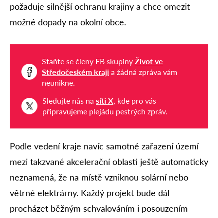
požaduje silnější ochranu krajiny a chce omezit
možné dopady na okolní obce.
Staňte se členy FB skupiny
Život ve
Středočeském kraji
a žádná zpráva vám
neunikne.
Sledujte nás na
síti X
, kde pro vás
připravujeme plejádu pestrých zpráv.
Podle vedení kraje navíc samotné zařazení území
mezi takzvané akcelerační oblasti ještě automaticky
neznamená, že na místě vzniknou solární nebo
větrné elektrárny. Každý projekt bude dál
procházet běžným schvalováním i posouzením