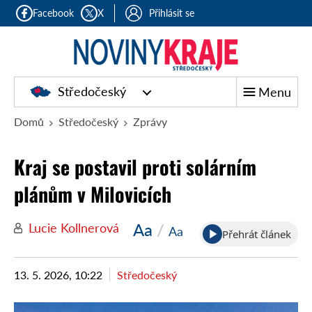
Facebook
X
Přihlásit se
Středočeský
Menu
Domů
Středočeský
Zprávy
Kraj se postavil proti solárním
plánům v Milovicích
Aa
/
Lucie Kollnerová
Aa
Přehrát článek
13. 5. 2026, 10:22
Středočeský