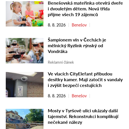
Benešovská mateřinka otevírá dveře
i dvouletým dětem. Nová třída
přijme všech 19 zájemců
8. 8. 2026
Benešov
Šampionem vín v Čechách je
mělnický Ryzlink rýnský od
Vondráka
Reklamní článek
Ve vlacích CityElefant přibudou
desítky kamer. Mají zatočit s vandaly
i zvýšit bezpečí cestujících
8. 8. 2026
Benešov
Mosty v Tyršově ulici ukázaly další
tajemství. Rekonstrukci komplikují
nečekané nálezy