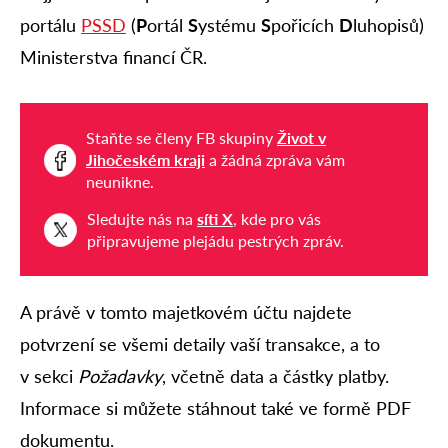
portálu
PSSD
(
P
ortál
S
ystému
S
pořicích
D
luhopisů)
Ministerstva financí ČR.
Staňte se členy FB skupiny
Život v
Jihočeském kraji
a žádná zpráva vám
neunikne.
Sledujte nás na
síti X
, kde pro vás
připravujeme plejádu pestrých zpráv.
A právě v tomto majetkovém účtu najdete
potvrzení se všemi detaily vaší transakce, a to
v sekci
Požadavky
, včetně data a částky platby.
Informace si můžete stáhnout také ve formě PDF
dokumentu.