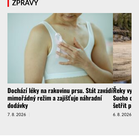
ZPRÁVY
Dochází léky na rakovinu prsu. Stát zavádí
Řeky vysyc
mimořádný režim a zajišťuje náhradní
Sucho ochr
dodávky
šetřit pit
7. 8. 2026
6. 8. 2026