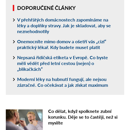
DOPORUČENÉ ČLÁNKY
V přehřátých domácnostech zapomínáme na
léky a doplňky stravy. Jak je skladovat, aby se
neznehodnotily
Onemocníte mimo domov a ošetří vás „cizí“
praktický lékař. Kdy budete muset platit
Nepsaná řidičská etiketa v Evropě. Co byste
měli vědět před letní cestou (nejen) o
„blikačkách“
Moderní léky na hubnutí fungují, ale nejsou
zázračné. Co očekávat a jak získat maximum
Co dělat, když spolknete zubní
korunku. Děje se to častěji, než si
myslíte