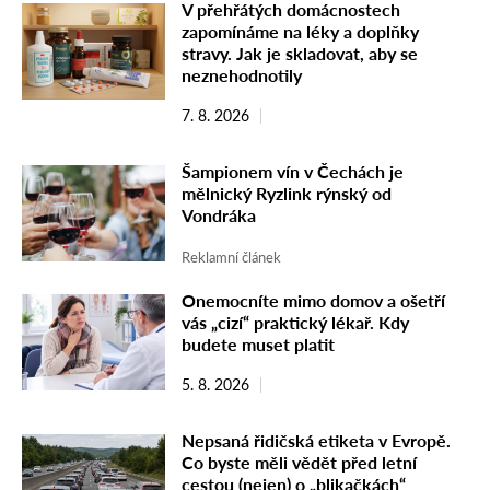
V přehřátých domácnostech
zapomínáme na léky a doplňky
stravy. Jak je skladovat, aby se
neznehodnotily
7. 8. 2026
Šampionem vín v Čechách je
mělnický Ryzlink rýnský od
Vondráka
Reklamní článek
Onemocníte mimo domov a ošetří
vás „cizí“ praktický lékař. Kdy
budete muset platit
5. 8. 2026
Nepsaná řidičská etiketa v Evropě.
Co byste měli vědět před letní
cestou (nejen) o „blikačkách“