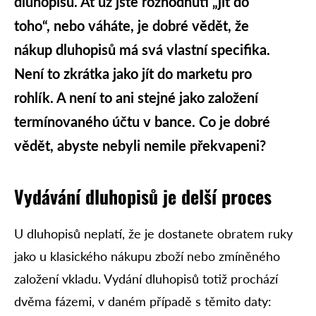
dluhopisů. Ať už jste rozhodnuti „jít do
toho“, nebo váháte, je dobré vědět, že
nákup dluhopisů má svá vlastní specifika.
Není to zkrátka jako jít do marketu pro
rohlík. A není to ani stejné jako založení
termínovaného účtu v bance. Co je dobré
vědět, abyste nebyli nemile překvapeni?
Vydávání dluhopisů je delší proces
U dluhopisů neplatí, že je dostanete obratem ruky
jako u klasického nákupu zboží nebo zmíněného
založení vkladu. Vydání dluhopisů totiž prochází
dvěma fázemi, v daném případě s těmito daty: