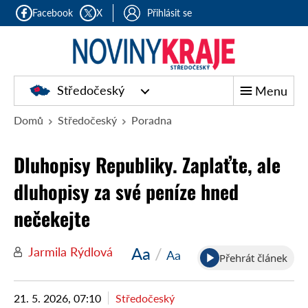
Facebook
X
Přihlásit se
Středočeský
Menu
Domů
Středočeský
Poradna
Dluhopisy Republiky. Zaplaťte, ale
dluhopisy za své peníze hned
nečekejte
Aa
/
Jarmila Rýdlová
Aa
Přehrát článek
21. 5. 2026, 07:10
Středočeský