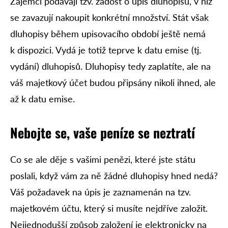
Zájemci podávají tzv. žádost o úpis dluhopisů, v níž
se zavazují nakoupit konkrétní množství. Stát však
dluhopisy během upisovacího období ještě nemá
k dispozici. Vydá je totiž teprve k datu emise (tj.
vydání) dluhopisů. Dluhopisy tedy zaplatíte, ale na
váš majetkový účet budou připsány nikoli ihned, ale
až k datu emise.
Nebojte se, vaše peníze se neztratí
Co se ale děje s vašimi penězi, které jste státu
poslali, když vám za ně žádné dluhopisy hned nedá?
Váš požadavek na úpis je zaznamenán na tzv.
majetkovém účtu, který si musíte nejdříve založit.
Nejjednodušší způsob založení je elektronicky na