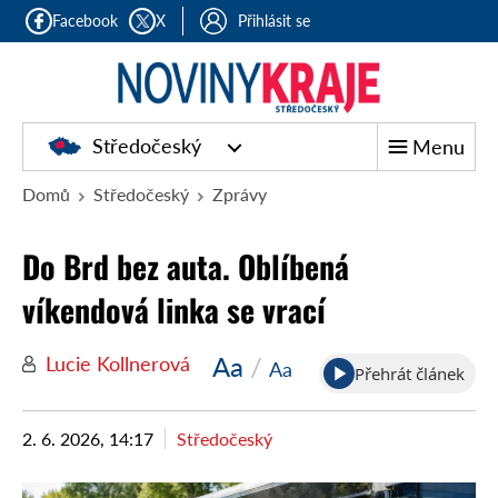
Facebook
X
Přihlásit se
Středočeský
Menu
Domů
Středočeský
Zprávy
Do Brd bez auta. Oblíbená
víkendová linka se vrací
Aa
/
Lucie Kollnerová
Aa
Přehrát článek
2. 6. 2026, 14:17
Středočeský