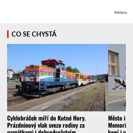
Reklama
CO SE CHYSTÁ
Cyklohráček míří do Kutné Hory.
Město i f
Prázdninový vlak sveze rodiny za
Memoriál g
památkami i dobrodružstvím
koní i vel