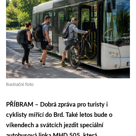
Ilustrační foto
PŘÍBRAM – Dobrá zpráva pro turisty i
cyklisty mířící do Brd. Také letos bude o
víkendech a svátcích jezdit speciální
autobusová linka MHD 505, která