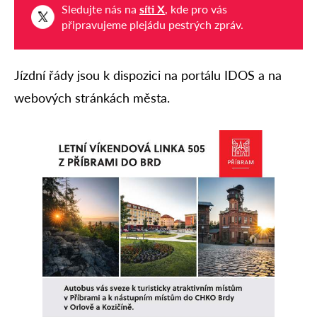
Sledujte nás na
síti X
, kde pro vás
připravujeme plejádu pestrých zpráv.
Jízdní řády jsou k dispozici na portálu IDOS a na
webových stránkách města.