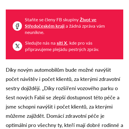
Staňte se členy FB skupiny
Život ve
Středočeském kraji
a žádná zpráva vám
neunikne.
Sledujte nás na
síti X
, kde pro vás
připravujeme plejádu pestrých zpráv.
Díky novým automobilům bude možné navýšit
počet návštěv i počet klientů, za kterými zdravotní
sestry dojíždějí. „Díky rozšíření vozového parku o
šest nových Fabií se zlepší dostupnost této péče a
jsme schopni navýšit i počet klientů, za kterými
můžeme zajíždět. Domácí zdravotní péče je
optimální pro všechny ty, kteří mají dobré rodinné a