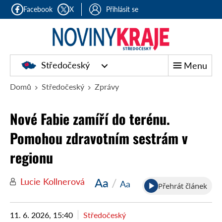
Facebook
X
Přihlásit se
Středočeský
Menu
Domů
Středočeský
Zprávy
Nové Fabie zamíří do terénu.
Pomohou zdravotním sestrám v
regionu
Aa
/
Lucie Kollnerová
Aa
Přehrát článek
11. 6. 2026, 15:40
Středočeský