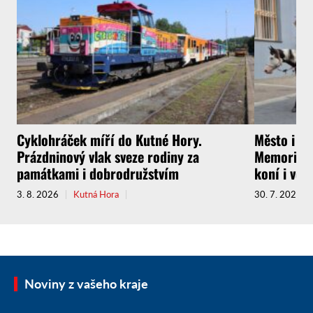
Cyklohráček míří do Kutné Hory.
Město i f
Prázdninový vlak sveze rodiny za
Memoriál g
památkami i dobrodružstvím
koní i vel
3. 8. 2026
Kutná Hora
30. 7. 2026
Noviny z vašeho kraje