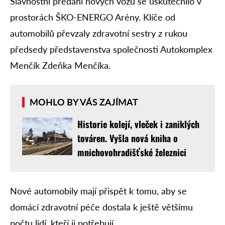
Slavnostní předání nových vozů se uskutečnilo v
prostorách ŠKO-ENERGO Arény. Klíče od
automobilů převzaly zdravotní sestry z rukou
předsedy představenstva společnosti Autokomplex
Menčík Zdeňka Menčíka.
MOHLO BY VÁS ZAJÍMAT
Historie kolejí, vleček i zaniklých
továren. Vyšla nová kniha o
mnichovohradišťské železnici
Nové automobily mají přispět k tomu, aby se
domácí zdravotní péče dostala k ještě většímu
počtu lidí, kteří ji potřebují.