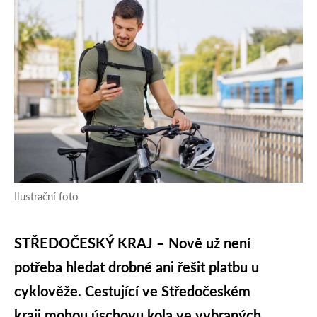
Ilustrační foto
STŘEDOČESKÝ KRAJ – Nově už není
potřeba hledat drobné ani řešit platbu u
cyklověže. Cestující ve Středočeském
kraji mohou úschovu kola ve vybraných