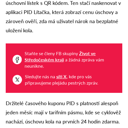
úschovní lístek s QR kódem. Ten stačí naskenovat v
aplikaci PID Lítačka, která zobrazí cenu úschovy a
zároveň ověří, zda má uživatel nárok na bezplatné
uložení kola.
Staňte se členy FB skupiny
Život ve
Středočeském kraji
a žádná zpráva vám
neunikne.
Sledujte nás na
síti X
, kde pro vás
připravujeme plejádu pestrých zpráv.
Držitelé časového kuponu PID s platností alespoň
jeden měsíc mají v tarifním pásmu, kde se cyklověž
nachází, úschovu kola na prvních 24 hodin zdarma.