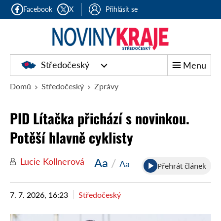
Facebook
X
Přihlásit se
Středočeský
Menu
Domů
Středočeský
Zprávy
PID Lítačka přichází s novinkou.
Potěší hlavně cyklisty
Aa
/
Lucie Kollnerová
Aa
Přehrát článek
7. 7. 2026, 16:23
Středočeský