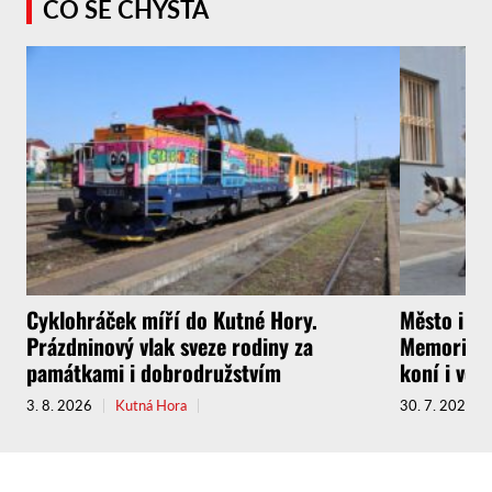
CO SE CHYSTÁ
Cyklohráček míří do Kutné Hory.
Město i f
Prázdninový vlak sveze rodiny za
Memoriál g
památkami i dobrodružstvím
koní i vel
3. 8. 2026
Kutná Hora
30. 7. 2026