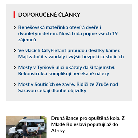
DOPORUČENÉ ČLÁNKY
Benešovská mateřinka otevírá dveře i
dvouletým dětem. Nová třída přijme všech 19
zájemců
Ve vlacích CityElefant přibudou desítky kamer.
Mají zatočit s vandaly i zvýšit bezpečí cestujících
Mosty v Tyršově ulici ukázaly další tajemství.
Rekonstrukci komplikují nečekané nálezy
Most v Souticích se zavře. Řidiči ze Zruče nad
Sázavou čekají dlouhé objížďky
Druhá šance pro opuštěná kola. Z
Mladé Boleslavi poputují až do
Afriky