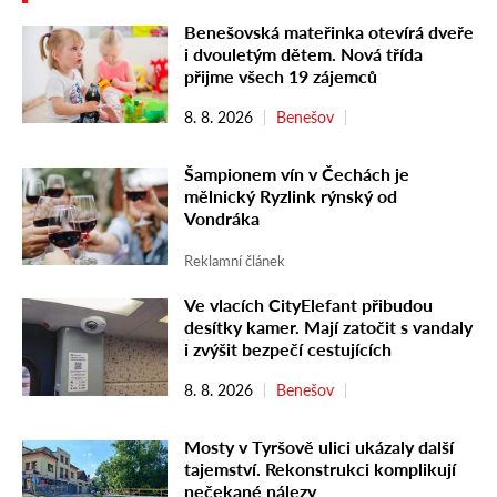
Benešovská mateřinka otevírá dveře
i dvouletým dětem. Nová třída
přijme všech 19 zájemců
8. 8. 2026
Benešov
Šampionem vín v Čechách je
mělnický Ryzlink rýnský od
Vondráka
Reklamní článek
Ve vlacích CityElefant přibudou
desítky kamer. Mají zatočit s vandaly
i zvýšit bezpečí cestujících
8. 8. 2026
Benešov
Mosty v Tyršově ulici ukázaly další
tajemství. Rekonstrukci komplikují
nečekané nálezy