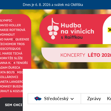
Dnes je 6. 8. 2026
a svátek má Oldřiška
Středočeský
Zprávy
K