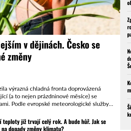
o
Z
r
p
ejším v dějinách. Česko se
N
né změny
d
Š
K
ila výrazná chladná fronta doprovázená
m
ící (a to nejen prázdninové měsíce) se
ami. Podle evropské meteorologické služby
Š
k
teploty již trvají celý rok. A bude hůř. Jak se
t na dopady změny klimatu?