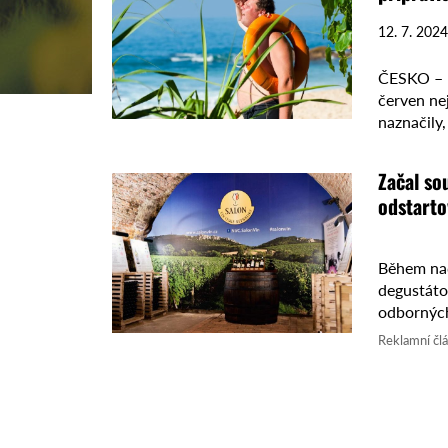
12. 7. 2024
ČESKO – D
červen nej
naznačily
měsíců. K
Začal so
odstarto
Během nad
degustáto
odborných
která se po
Reklamní čl