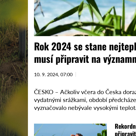
Rok 2024 se stane nejtepl
musí připravit na význam
10. 9. 2024, 07:00
ČESKO – Ačkoliv včera do Česka doraz
vydatnými srážkami, období předcházej
vyznačovalo nebývale vysokými teplot
Copernicus …
Rekordní 
připravi