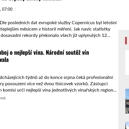
, 07:00
le posledních dat evropské služby Copernicus byl letošní
teplejším měsícem v historii měření. Jak navíc statistky
, dosavadní rekordy překonalo všech již uplynulých 12
limatologové se navíc …
uboj o nejlepší vína. Národní soutěž vín
vala
cházejících týdnů až do konce srpna čeká profesionální
ry posouzení více než dvou tisícovek vzorků. Zástupci
 komisí určí nejlepší vína jednotlivých vinařských regionů,
sléze utkají o ...
ánek