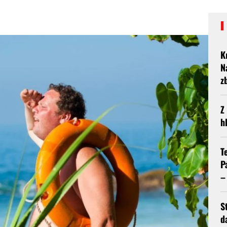
K
N
z
Z
h
T
P
–
S
d