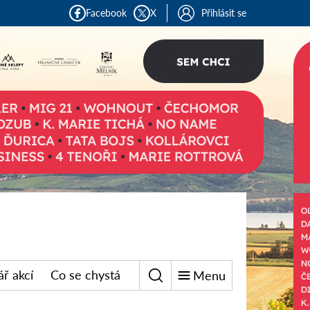
Facebook
X
Přihlásit se
ř akcí
Co se chystá
Menu