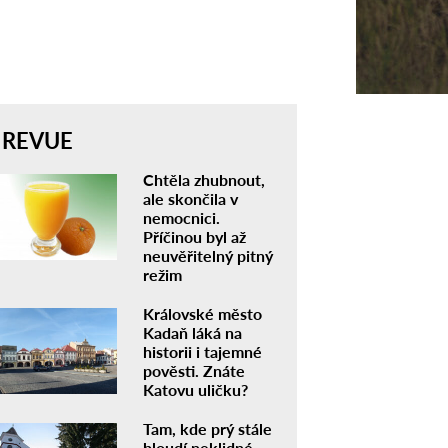
REVUE
Chtěla zhubnout,
ale skončila v
nemocnici.
Příčinou byl až
neuvěřitelný pitný
režim
Královské město
Kadaň láká na
historii i tajemné
pověsti. Znáte
Katovu uličku?
Tam, kde prý stále
bloudí neklidné