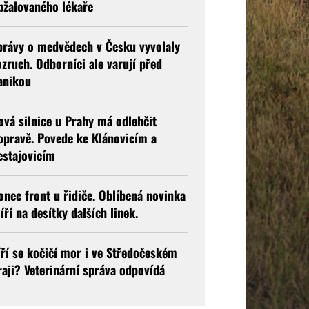
bžalovaného lékaře
právy o medvědech v Česku vyvolaly
ozruch. Odborníci ale varují před
anikou
ová silnice u Prahy má odlehčit
opravě. Povede ke Klánovicím a
estajovicím
onec front u řidiče. Oblíbená novinka
íří na desítky dalších linek.
íří se kočičí mor i ve Středočeském
raji? Veterinární správa odpovídá