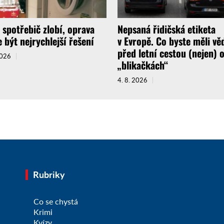
 spotřebič zlobí, oprava
Nepsaná řidičská etiketa
 být nejrychlejší řešení
v Evropě. Co byste měli vě
před letní cestou (nejen) 
2026
„blikačkách“
4. 8. 2026
Rubriky
Co se chystá
Krimi
Kvízy