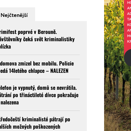
Nejčtenější
rimifest poprvé v Berouně.
ávštěvníky čeká svět kriminalistiky
blízka
 domova zmizel bez mobilu. Policie
ledá 14letého chlapce – NALEZEN
elefon je vypnutý, domů se nevrátila.
átrání po třináctileté dívce pokračuje
 nalezena
tředočeští kriminalisté pátrají po
alších možných poškozených