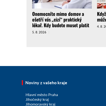
Onemocníte mimo domov a
Když
ošetří vás „cizí“ praktický
může
lékař. Kdy budete muset platit
4. 8. 
5. 8. 2026
Noviny z vašeho kraje
Hlavní město Praha
Jihočeský kraj
Jihomoravský kraj