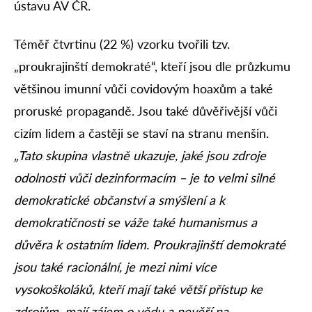
ústavu AV ČR.
Téměř čtvrtinu (22 %) vzorku tvořili tzv.
„proukrajinští demokraté“, kteří jsou dle průzkumu
většinou imunní vůči covidovým hoaxům a také
proruské propagandě. Jsou také důvěřivější vůči
cizím lidem a častěji se staví na stranu menšin.
„Tato skupina vlastně ukazuje, jaké jsou zdroje
odolnosti vůči dezinformacím – je to velmi silné
demokratické občanství a smýšlení a k
demokratičnosti se váže také humanismus a
důvěra k ostatním lidem. Proukrajinští demokraté
jsou také racionální, je mezi nimi více
vysokoškoláků, kteří mají také větší přístup ke
zdrojům, mají zájem o vědu a nevěří na