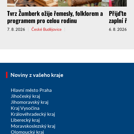
Tvrz Žumberk ožije řemesly, folklorem a
Přijďte za
programem pro celou rodinu
zaplní řem
7. 8. 2026
České Budějovice
6. 8. 2026
Noviny z vašeho kraje
Hlavní město Praha
Jihočeský kraj
Jihomoravský kraj
Kraj Vysočina
Královéhradecký kraj
Liberecký kraj
Moravskoslezský kraj
Olomoucký kraj