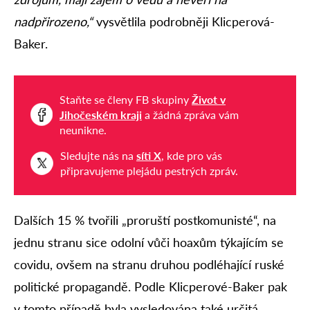
nadpřirozeno,“
vysvětlila podrobněji Klicperová-
Baker.
Staňte se členy FB skupiny
Život v
Jihočeském kraji
a žádná zpráva vám
neunikne.
Sledujte nás na
síti X
, kde pro vás
připravujeme plejádu pestrých zpráv.
Dalších 15 % tvořili „proruští postkomunisté“, na
jednu stranu sice odolní vůči hoaxům týkajícím se
covidu, ovšem na stranu druhou podléhající ruské
politické propagandě. Podle Klicperové-Baker pak
v tomto případě byla vysledována také určitá