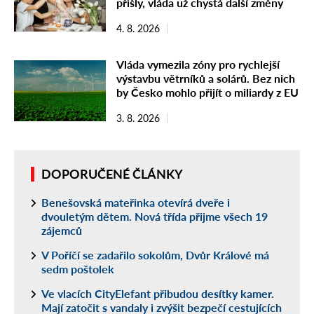
přišly, vláda už chystá další změny
4. 8. 2026
Vláda vymezila zóny pro rychlejší
výstavbu větrníků a solárů. Bez nich
by Česko mohlo přijít o miliardy z EU
3. 8. 2026
DOPORUČENÉ ČLÁNKY
Benešovská mateřinka otevírá dveře i
dvouletým dětem. Nová třída přijme všech 19
zájemců
V Poříčí se zadařilo sokolům, Dvůr Králové má
sedm poštolek
Ve vlacích CityElefant přibudou desítky kamer.
Mají zatočit s vandaly i zvýšit bezpečí cestujících