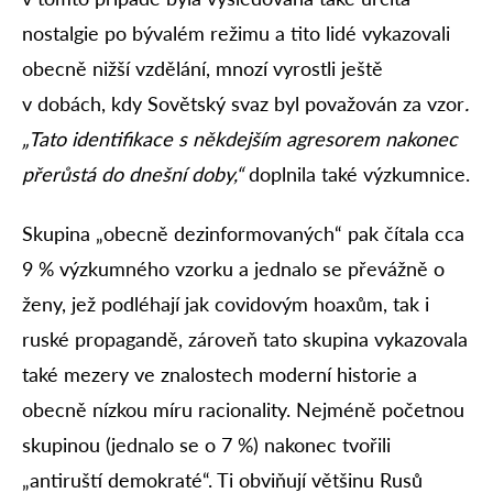
nostalgie po bývalém režimu a tito lidé vykazovali
obecně nižší vzdělání, mnozí vyrostli ještě
v dobách, kdy Sovětský svaz byl považován za vzor
.
„Tato identifikace s někdejším agresorem nakonec
přerůstá do dnešní doby,“
doplnila také výzkumnice.
Skupina „obecně dezinformovaných“ pak čítala cca
9 % výzkumného vzorku a jednalo se převážně o
ženy, jež podléhají jak covidovým hoaxům, tak i
ruské propagandě, zároveň tato skupina vykazovala
také mezery ve znalostech moderní historie a
obecně nízkou míru racionality. Nejméně početnou
skupinou (jednalo se o 7 %) nakonec tvořili
„antiruští demokraté“. Ti obviňují většinu Rusů