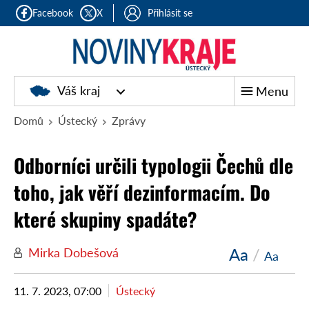
Facebook
X
Přihlásit se
Váš kraj
Menu
Domů
Ústecký
Zprávy
Odborníci určili typologii Čechů dle
toho, jak věří dezinformacím. Do
které skupiny spadáte?
Aa
/
Mirka Dobešová
Aa
11. 7. 2023, 07:00
Ústecký