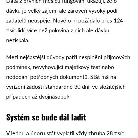
Data z prvních měsíců fungování ukazují, že o
dávku je velký zájem, ale zároveň vysoký podíl
žadatelů neuspěje. Nově o ni požádalo přes 124
tisíc lidí, více než polovina z nich ale dávku
nezískala.
Mezi nejčastější důvody patří nesplnění příjmových
podmínek, nevyhovující majetkový test nebo
nedodání potřebných dokumentů. Stát má na
vyřízení žádosti standardně 30 dní, ve složitějších
případech až dvojnásobek.
Systém se bude dál ladit
V lednu a únoru stát vyplatil vždy zhruba 28 tisíc