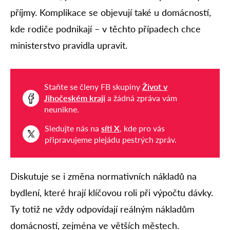
příjmy. Komplikace se objevují také u domácností,
kde rodiče podnikají – v těchto případech chce
ministerstvo pravidla upravit.
Staňte se členy FB skupiny
Život v
Jihočeském kraji
a žádná zpráva vám
neunikne.
Sledujte nás na
síti X
, kde pro vás
připravujeme plejádu pestrých zpráv.
Diskutuje se i změna normativních nákladů na
bydlení, které hrají klíčovou roli při výpočtu dávky.
Ty totiž ne vždy odpovídají reálným nákladům
domácností, zejména ve větších městech.