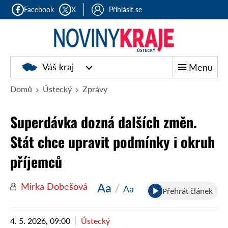
Facebook
X
Přihlásit se
Váš kraj
Menu
Domů
Ústecký
Zprávy
Superdávka dozná dalších změn.
Stát chce upravit podmínky i okruh
příjemců
Aa
/
Mirka Dobešová
Aa
Přehrát článek
4. 5. 2026, 09:00
Ústecký