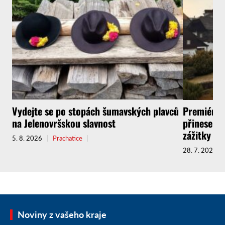
Vydejte se po stopách šumavských plavců
Premiérov
na Jelenovršskou slavnost
přinese do
zážitky
5. 8. 2026
Prachatice
28. 7. 2026
Noviny z vašeho kraje