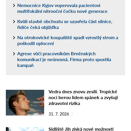
Nemocnice Kyjov voperovala pacientovi
multifokální nitrooční čočku nové generace
Kvůli stavbě obchvatu se uzavřela část silnice,
řidiče čeká objížďka
Na otrokovické koupaliště spadl vzrostlý strom a
poškodil oplocení
Agrese vůči pracovníkům Brněnských
komunikací je neúnosná. Firma proto spustila
kampaň
Vedra dnes znovu zesílí. Tropické
noci berou lidem spánek a zvyšují
zdravotní rizika
31. 7. 2026
Sídliště Jih získá nové možnosti