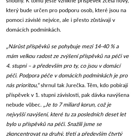
shodný. K tomu ještě vznikne příspěvek zcela nový,
který bude určen pro podporu osob, které jsou na
pomoci závislé nejvíce, ale i přesto zůstávají v
domácích podmínkách.
„Nárůst příspěvků se pohybuje mezi 14-40 % a
mám velkou radost ze zvýšení příspěvků na péči ve
4. stupni – a především pro ty, co jsou v domácí
péči. Podpora péče v domácích podmínkách je pro
nás prioritou,“
shrnul tak Jurečka. Těm, kdo pobírají
příspěvek v 1. stupni závislosti, pak dávka navýšena
nebude vůbec.
„Je to 7 miliard korun, což je
nejvyšší navýšení, které tu za posledních deset let
bylo u příspěvků na péči. Snažili jsme se
zkoncentrovat na druhý, třetí a především čtvrtý