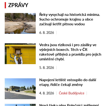
ZPRÁVY
Řeky vysychají na historická minima.
Sucho ochromuje krajinu a obce
začínají šetřit pitnou vodou
6. 8. 2026
Vedra jsou riziková i pro zásilky ve
výdejních boxech. Těch v ČR
raketově přibývá a pravidla pro jejich
umístění chybí.
5. 8. 2026
Napojení letiště vstoupilo do další
etapy, řidiče čekají změny
4. 8. 2026
České Budějovice
Nová lávka přes Polečnici zpříjemní