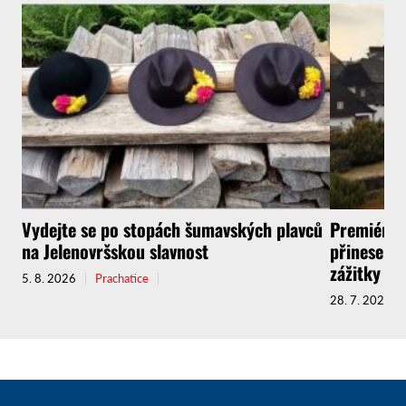
Vydejte se po stopách šumavských plavců
Premiérov
na Jelenovršskou slavnost
přinese do
zážitky
5. 8. 2026
Prachatice
28. 7. 2026