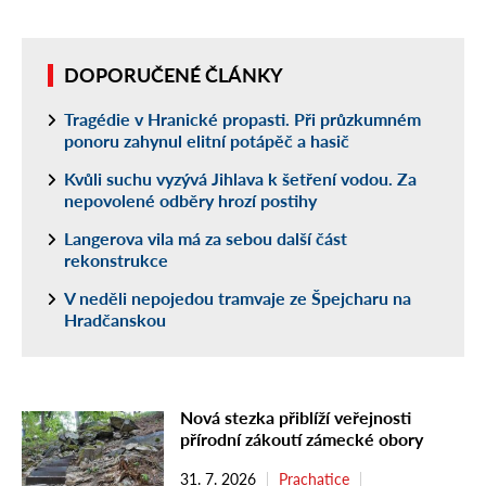
DOPORUČENÉ ČLÁNKY
Tragédie v Hranické propasti. Při průzkumném
ponoru zahynul elitní potápěč a hasič
Kvůli suchu vyzývá Jihlava k šetření vodou. Za
nepovolené odběry hrozí postihy
Langerova vila má za sebou další část
rekonstrukce
V neděli nepojedou tramvaje ze Špejcharu na
Hradčanskou
Nová stezka přiblíží veřejnosti
přírodní zákoutí zámecké obory
31. 7. 2026
Prachatice