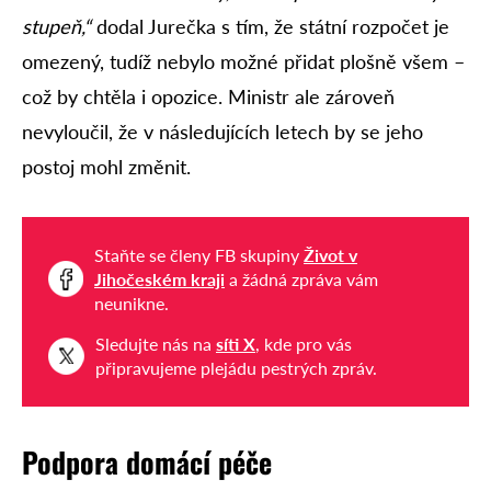
stupeň,“
dodal Jurečka s tím, že státní rozpočet je
omezený, tudíž nebylo možné přidat plošně všem –
což by chtěla i opozice. Ministr ale zároveň
nevyloučil, že v následujících letech by se jeho
postoj mohl změnit.
Staňte se členy FB skupiny
Život v
Jihočeském kraji
a žádná zpráva vám
neunikne.
Sledujte nás na
síti X
, kde pro vás
připravujeme plejádu pestrých zpráv.
Podpora domácí péče