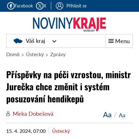
Facebook
X
Přihlásit se
Váš kraj
Menu
Domů
Ústecký
Zprávy
Příspěvky na péči vzrostou, ministr
Jurečka chce změnit i systém
posuzování hendikepů
Aa
/
Mirka Dobešová
Aa
15. 4. 2024, 07:00
Ústecký