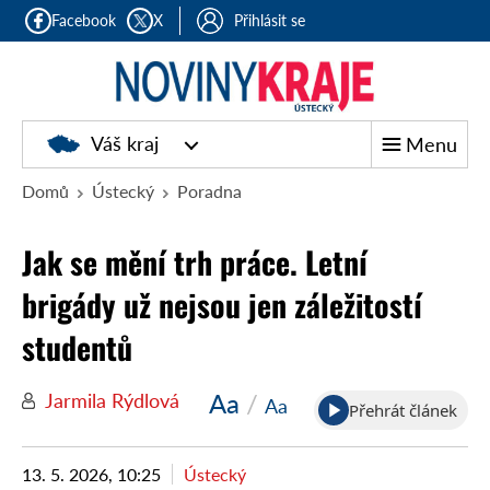
Facebook
X
Přihlásit se
Váš kraj
Menu
Domů
Ústecký
Poradna
Jak se mění trh práce. Letní
brigády už nejsou jen záležitostí
studentů
Aa
/
Jarmila Rýdlová
Aa
Přehrát článek
13. 5. 2026, 10:25
Ústecký