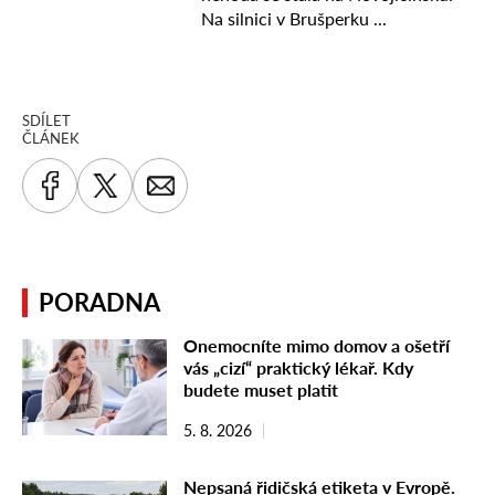
SDÍLET
ČLÁNEK
PORADNA
Onemocníte mimo domov a ošetří
vás „cizí“ praktický lékař. Kdy
budete muset platit
5. 8. 2026
Nepsaná řidičská etiketa v Evropě.