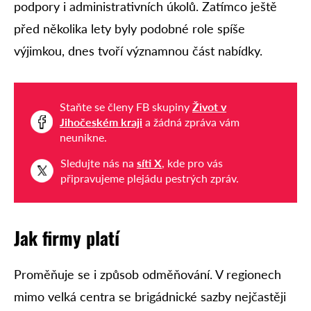
podpory i administrativních úkolů. Zatímco ještě
před několika lety byly podobné role spíše
výjimkou, dnes tvoří významnou část nabídky.
Staňte se členy FB skupiny
Život v
Jihočeském kraji
a žádná zpráva vám
neunikne.
Sledujte nás na
síti X
, kde pro vás
připravujeme plejádu pestrých zpráv.
Jak firmy platí
Proměňuje se i způsob odměňování. V regionech
mimo velká centra se brigádnické sazby nejčastěji