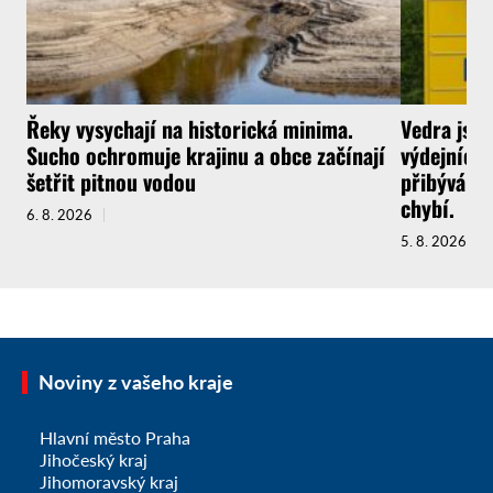
Řeky vysychají na historická minima.
Vedra jsou
Sucho ochromuje krajinu a obce začínají
výdejních 
šetřit pitnou vodou
přibývá a 
chybí.
6. 8. 2026
5. 8. 2026
Noviny z vašeho kraje
Hlavní město Praha
Jihočeský kraj
Jihomoravský kraj