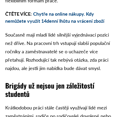
flexibilním formám práce.
ČTĚTE VÍCE:
Chytře na online nákupy. Kdy
nemůžete využít 14denní lhůtu na vrácení zboží
Současně mají mladí lidé silnější vyjednávací pozici
než dříve. Na pracovní trh vstupují slabší populační
ročníky a zaměstnavatelé se o uchazeče více
přetahují. Rozhodující tak nebývá otázka, zda práci
najdou, ale jestli jim nabídka bude dávat smysl.
Brigády už nejsou jen záležitostí
studentů
Krátkodobou práci stále častěji využívají lidé mezi
zaměstnáními, rodiče po rodičovské dovolené nebo