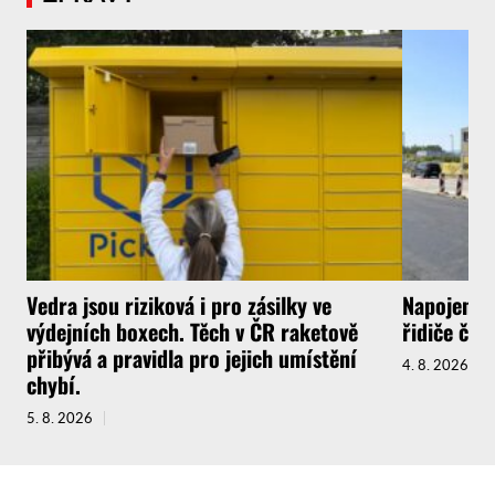
Vedra jsou riziková i pro zásilky ve
Napojení l
výdejních boxech. Těch v ČR raketově
řidiče ček
přibývá a pravidla pro jejich umístění
4. 8. 2026
chybí.
5. 8. 2026