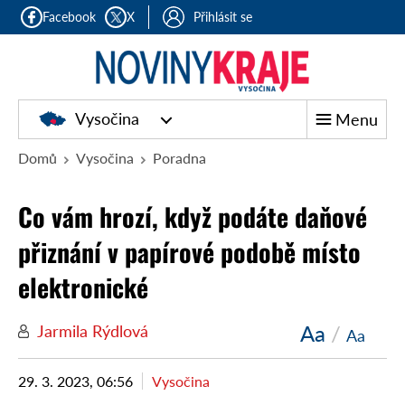
Facebook
X
Přihlásit se
Vysočina
Menu
Domů
Vysočina
Poradna
Co vám hrozí, když podáte daňové
přiznání v papírové podobě místo
elektronické
Aa
/
Jarmila Rýdlová
Aa
29. 3. 2023, 06:56
Vysočina