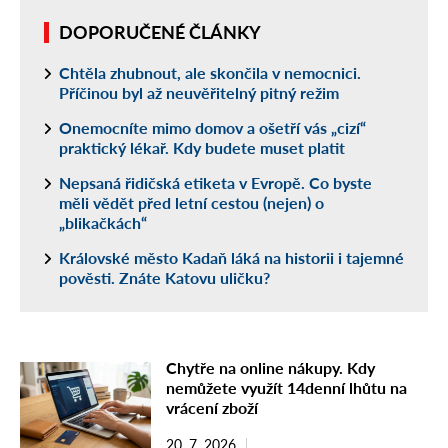
DOPORUČENÉ ČLÁNKY
Chtěla zhubnout, ale skončila v nemocnici.
Příčinou byl až neuvěřitelný pitný režim
Onemocníte mimo domov a ošetří vás „cizí“
praktický lékař. Kdy budete muset platit
Nepsaná řidičská etiketa v Evropě. Co byste
měli vědět před letní cestou (nejen) o
„blikačkách“
Královské město Kadaň láká na historii i tajemné
pověsti. Znáte Katovu uličku?
Chytře na online nákupy. Kdy
nemůžete využít 14denní lhůtu na
vrácení zboží
20. 7. 2026