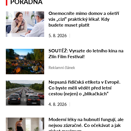
PORADNA
Onemocníte mimo domov a ošetří
vás „cizí“ praktický lékař. Kdy
budete muset platit
5. 8. 2026
SOUTĚŽ: Vyrazte do letního kina na
Zlín Film Festival!
Reklamní článek
Nepsaná řidičská etiketa v Evropě.
Co byste měli vědět před letní
cestou (nejen) o „blikačkách“
4. 8. 2026
Moderní léky na hubnutí fungují, ale
nejsou zázračné. Co očekávat a jak
získat maximum