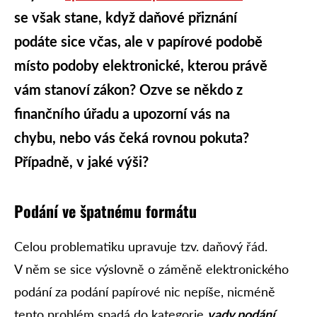
se však stane, když daňové přiznání
podáte sice včas, ale v papírové podobě
místo podoby elektronické, kterou právě
vám stanoví zákon? Ozve se někdo z
finančního úřadu a upozorní vás na
chybu, nebo vás čeká rovnou pokuta?
Případně, v jaké výši?
Podání ve špatnému formátu
Celou problematiku upravuje tzv. daňový řád.
V něm se sice výslovně o záměně elektronického
podání za podání papírové nic nepíše, nicméně
tento problém spadá do kategorie
vady podání
.