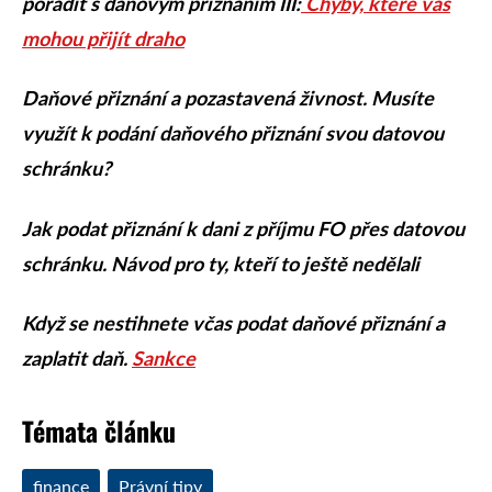
poradit s daňovým přiznáním III:
Chyby, které vás
mohou přijít draho
Daňové přiznání a pozastavená živnost.
Musíte
využít k podání daňového přiznání svou datovou
schránku?
Jak podat přiznání k dani z příjmu FO přes datovou
schránku.
Návod pro ty, kteří to ještě nedělali
Když se nestihnete včas podat daňové přiznání a
zaplatit daň.
Sankce
Témata článku
finance
Právní tipy