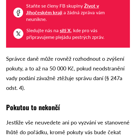
Staňte se členy FB skupiny
Život v
Jihočeském kraji
a žádná zpráva vám
neunikne.
Sledujte nás na
síti X
, kde pro vás
připravujeme plejádu pestrých zpráv.
Správce daně může rovněž rozhodnout o zvýšení
pokuty, a to až na 50 000 Kč, pokud neodstranění
vady podání závažně ztěžuje správu daní (§ 247a
odst. 4).
Pokutou to nekončí
Jestliže vše neuvedete ani po vyzvání ve stanovené
lhůtě do pořádku, kromě pokuty vás bude čekat