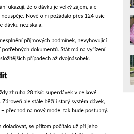
ní ukazují, že o dávku je velký zájem, ale
 neuspěje. Nově o ni požádalo přes 124 tisíc
ale dávku nezískala.
 nesplnění příjmových podmínek, nevyhovující
 potřebných dokumentů. Stát má na vyřízení
 složitějších případech až dvojnásobek.
dit
 vždy zhruba 28 tisíc superdávek v celkové
 Zároveň ale stále běží i starý systém dávek,
dí – přechod na nový model tak bude postupný.
 dolaďovat, se přitom počítalo už při jeho