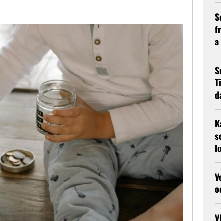
S
f
a
S
T
d
K
s
l
V
o
V