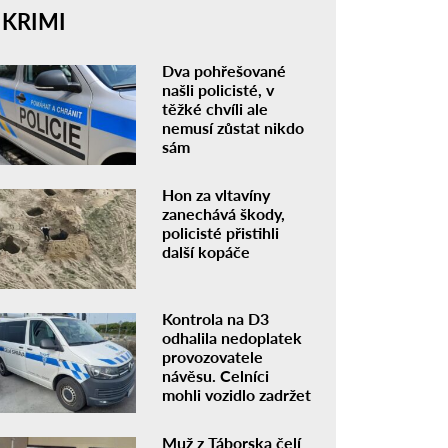
KRIMI
Dva pohřešované
našli policisté, v
těžké chvíli ale
nemusí zůstat nikdo
sám
Hon za vltavíny
zanechává škody,
policisté přistihli
další kopáče
Kontrola na D3
odhalila nedoplatek
provozovatele
návěsu. Celníci
mohli vozidlo zadržet
Muž z Táborska čelí