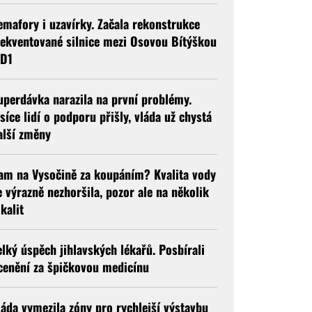
emafory i uzavírky. Začala rekonstrukce
rekventované silnice mezi Osovou Bítýškou
 D1
uperdávka narazila na první problémy.
isíce lidí o podporu přišly, vláda už chystá
alší změny
am na Vysočině za koupáním? Kvalita vody
e výrazně nezhoršila, pozor ale na několik
okalit
elký úspěch jihlavských lékařů. Posbírali
cenění za špičkovou medicínu
láda vymezila zóny pro rychlejší výstavbu