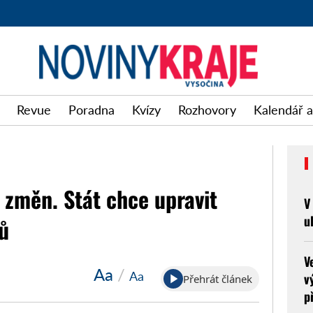
Revue
Poradna
Kvízy
Rozhovory
Kalendář a
 změn. Stát chce upravit
V
u
ů
V
Aa
/
Aa
v
Přehrát článek
p