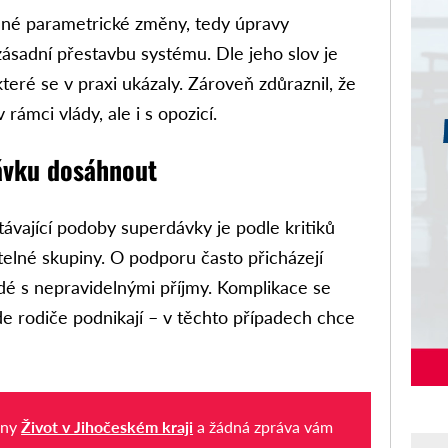
ané parametrické změny, tedy úpravy
zásadní přestavbu systému. Dle jeho slov je
teré se v praxi ukázaly. Zároveň zdůraznil, že
rámci vlády, ale i s opozicí.
ávku dosáhnout
ávající podoby superdávky je podle kritiků
elné skupiny. O podporu často přicházejí
idé s nepravidelnými příjmy. Komplikace se
de rodiče podnikají – v těchto případech chce
iny
Život v Jihočeském kraji
a žádná zpráva vám