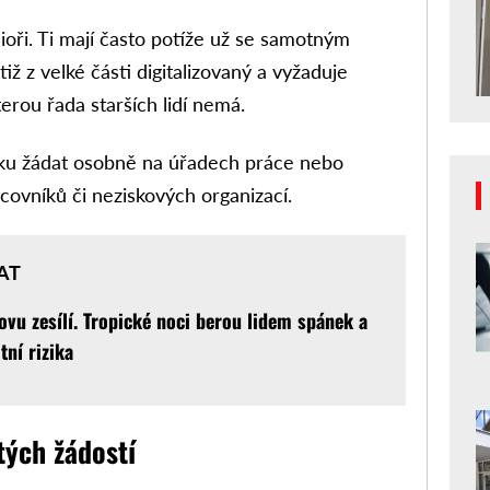
ioři. Ti mají často potíže už se samotným
iž z velké části digitalizovaný a vyžaduje
terou řada starších lidí nemá.
ku žádat osobně na úřadech práce nebo
covníků či neziskových organizací.
AT
ovu zesílí. Tropické noci berou lidem spánek a
tní rizika
tých žádostí