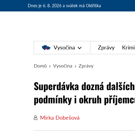
Dnes je 6. 8. 2026
a svátek má Oldřiška
Vysočina
Zprávy
Krimi
Domů
Vysočina
Zprávy
Superdávka dozná dalších
podmínky i okruh příjemc
Mirka Dobešová