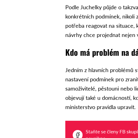
Podle Juchelky půjde o takzv
konkrétních podmínek, nikoli 
potřeba reagovat na situace, k
návrhy chce projednat nejen v 
Kdo má problém na d
Jedním z hlavních problémů st
nastavení podmínek pro zranit
samoživitelé, pěstouni nebo l
objevují také u domácností, k
ministerstvo pravidla upravit.
Staňte se členy FB skup