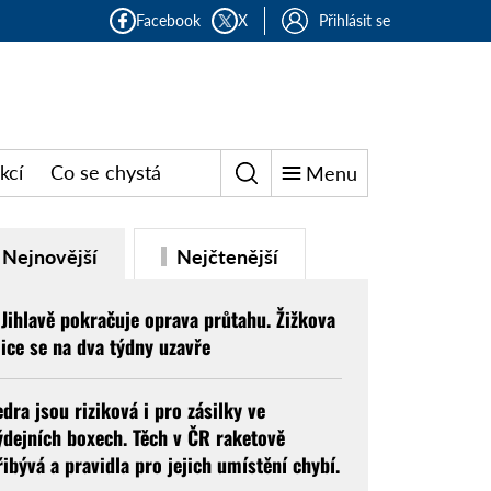
Facebook
X
Přihlásit se
kcí
Co se chystá
Menu
Nejnovější
Nejčtenější
 Jihlavě pokračuje oprava průtahu. Žižkova
lice se na dva týdny uzavře
edra jsou riziková i pro zásilky ve
ýdejních boxech. Těch v ČR raketově
řibývá a pravidla pro jejich umístění chybí.