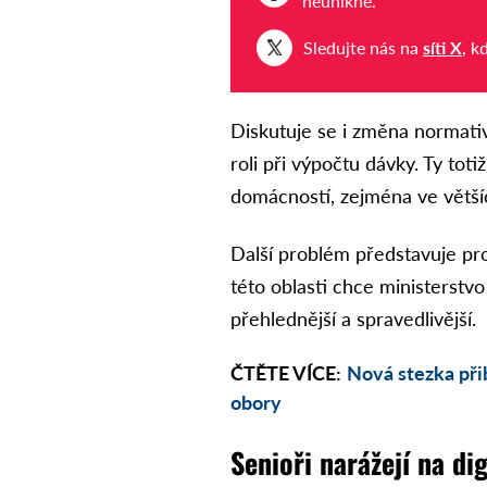
neunikne.
Sledujte nás na
síti X
, k
Diskutuje se i změna normativ
roli při výpočtu dávky. Ty to
domácností, zejména ve větš
Další problém představuje pro
této oblasti chce ministerstvo
přehlednější a spravedlivější.
ČTĚTE VÍCE:
Nová stezka přib
obory
Senioři narážejí na dig