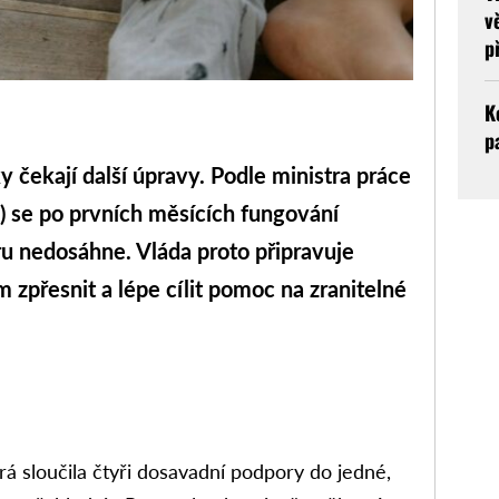
v
p
K
p
čekají další úpravy. Podle ministra práce
) se po prvních měsících fungování
ru nedosáhne. Vláda proto připravuje
 zpřesnit a lépe cílit pomoc na zranitelné
rá sloučila čtyři dosavadní podpory do jedné,