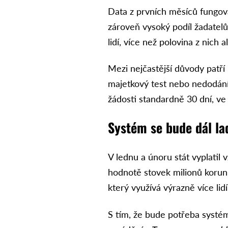
Data z prvních měsíců fungová
zároveň vysoký podíl žadatelů
lidí, více než polovina z nich 
Mezi nejčastější důvody patří
majetkový test nebo nedodání
žádosti standardně 30 dní, ve
Systém se bude dál la
V lednu a únoru stát vyplatil
hodnotě stovek milionů korun.
který využívá výrazně více li
S tím, že bude potřeba systém