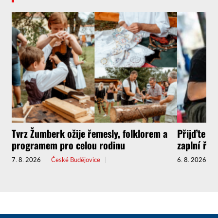
Tvrz Žumberk ožije řemesly, folklorem a
Přijďte za
programem pro celou rodinu
zaplní řem
7. 8. 2026
České Budějovice
6. 8. 2026