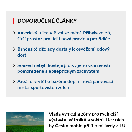
DOPORUČENÉ ČLÁNKY
Americká ulice v Plzni se mění. Přibyla zeleň,
širší prostor pro lidi i nová pravidla pro řidiče
Brněnské dželady dostaly k osvěžení ledový
dort
Soused nebyl lhostejný, díky jeho všímavosti
pomohl ženě s epileptickým záchvatem
Areál u krytého bazénu doplní nová parkovací
místa, sportoviště i zeleň
Vláda vymezila zóny pro rychlejší
výstavbu větrníků a solárů. Bez nich
by Česko mohlo přijít o miliardy z EU