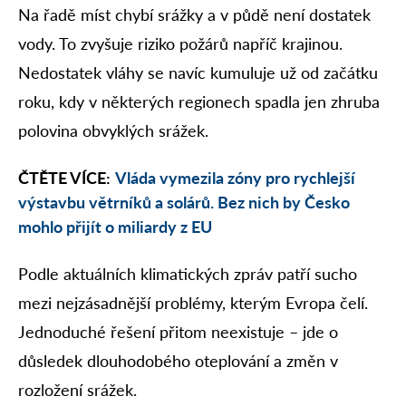
Na řadě míst chybí srážky a v půdě není dostatek
vody. To zvyšuje riziko požárů napříč krajinou.
Nedostatek vláhy se navíc kumuluje už od začátku
roku, kdy v některých regionech spadla jen zhruba
polovina obvyklých srážek.
ČTĚTE VÍCE:
Vláda vymezila zóny pro rychlejší
výstavbu větrníků a solárů. Bez nich by Česko
mohlo přijít o miliardy z EU
Podle aktuálních klimatických zpráv patří sucho
mezi nejzásadnější problémy, kterým Evropa čelí.
Jednoduché řešení přitom neexistuje – jde o
důsledek dlouhodobého oteplování a změn v
rozložení srážek.