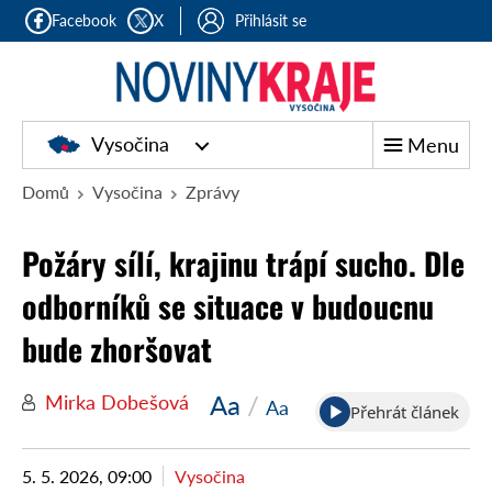
Facebook
X
Přihlásit se
Vysočina
Menu
Domů
Vysočina
Zprávy
Požáry sílí, krajinu trápí sucho. Dle
odborníků se situace v budoucnu
bude zhoršovat
Aa
/
Mirka Dobešová
Aa
Přehrát článek
5. 5. 2026, 09:00
Vysočina