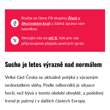
Staňte se členy FB skupiny
Život v
Jihočeském kraji
a žádná zpráva vám
neunikne.
Sledujte nás na
síti X
, kde pro vás
připravujeme plejádu pestrých zpráv.
Sucho je letos výrazně nad normálem
Velká část Česka se aktuálně potýká s výrazným
nedostatkem vláhy. Podle odborníků je situace
horší, než bývá v tomto období obvyklé, a podobný
trend je patrný i v dalších částech Evropy.