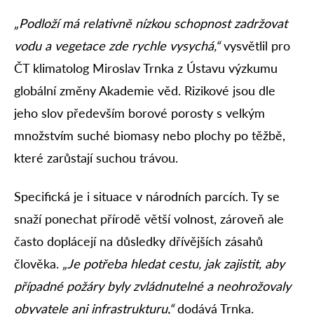
„Podloží má relativně nízkou schopnost zadržovat
vodu a vegetace zde rychle vysychá,“
vysvětlil pro
ČT klimatolog Miroslav Trnka z Ústavu výzkumu
globální změny Akademie věd. Rizikové jsou dle
jeho slov především borové porosty s velkým
množstvím suché biomasy nebo plochy po těžbě,
které zarůstají suchou trávou.
Specifická je i situace v národních parcích. Ty se
snaží ponechat přírodě větší volnost, zároveň ale
často doplácejí na důsledky dřívějších zásahů
člověka.
„Je potřeba hledat cestu, jak zajistit, aby
případné požáry byly zvládnutelné a neohrožovaly
obyvatele ani infrastrukturu,“
dodává Trnka.