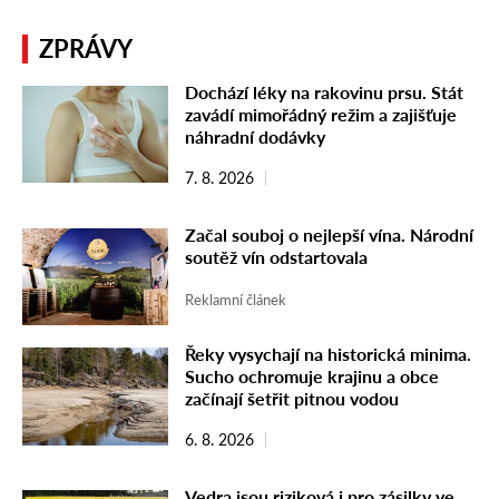
ZPRÁVY
Dochází léky na rakovinu prsu. Stát
zavádí mimořádný režim a zajišťuje
náhradní dodávky
7. 8. 2026
Začal souboj o nejlepší vína. Národní
soutěž vín odstartovala
Reklamní článek
Řeky vysychají na historická minima.
Sucho ochromuje krajinu a obce
začínají šetřit pitnou vodou
6. 8. 2026
Vedra jsou riziková i pro zásilky ve