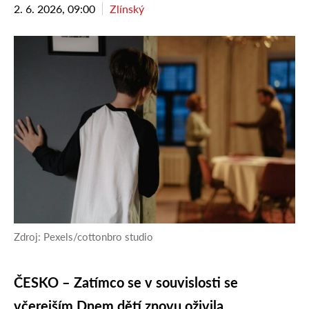
2. 6. 2026, 09:00
Zlínský
Zdroj: Pexels/cottonbro studio
ČESKO – Zatímco se v souvislosti se
včerejším Dnem dětí znovu oživila