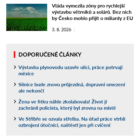
Vláda vymezila zóny pro rychlejší
výstavbu větrníků a solárů. Bez nich
by Česko mohlo přijít o miliardy z EU
3. 8. 2026
DOPORUČENÉ ČLÁNKY
Výstavba plynovodu uzavře ulici, práce potrvají
měsíce
Silnice bude znovu průjezdná, dopravní omezení
ale nekončí
Žena ve fitku náhle zkolabovala! Život jí
zachránil policista, který byl zrovna na místě
Ve Stříbře se ozvala střelba. Na úřad práce vtrhli
ozbrojení útočníci, naštěstí jen při cvičení