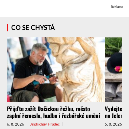
Reklama
CO SE CHYSTÁ
Přijďte zažít Dačickou řežbu, město
Vydejte s
zaplní řemesla, hudba i řezbářské umění
na Jelenov
6. 8. 2026
Jindřichův Hradec
5. 8. 2026