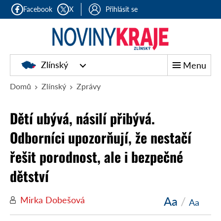
Facebook
X
Přihlásit se
Zlínský
Menu
Domů
Zlínský
Zprávy
Dětí ubývá, násilí přibývá.
Odborníci upozorňují, že nestačí
řešit porodnost, ale i bezpečné
dětství
Aa
/
Mirka Dobešová
Aa