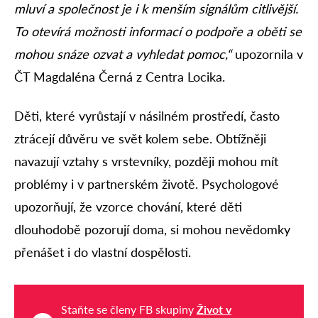
mluví a společnost je i k menším signálům citlivější.
To otevírá možnosti informací o podpoře a oběti se
mohou snáze ozvat a vyhledat pomoc,“
upozornila v
ČT Magdaléna Černá z Centra Locika.
Děti, které vyrůstají v násilném prostředí, často
ztrácejí důvěru ve svět kolem sebe. Obtížněji
navazují vztahy s vrstevníky, později mohou mít
problémy i v partnerském životě. Psychologové
upozorňují, že vzorce chování, které děti
dlouhodobě pozorují doma, si mohou nevědomky
přenášet i do vlastní dospělosti.
Staňte se členy FB skupiny
Život v