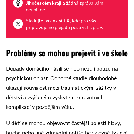
Jihočeském kraji
a žádná zpráva vám
neunikne.
Sledujte nás na
síti X
, kde pro vás
připravujeme plejádu pestrých zpráv.
Problémy se mohou projevit i ve škole
Dopady domácího násilí se neomezují pouze na
psychickou oblast. Odborné studie dlouhodobě
ukazují souvislost mezi traumatickými zážitky v
dětství a zvýšeným výskytem zdravotních
komplikací v pozdějším věku.
U dětí se mohou objevovat častější bolesti hlavy,
břicha nebo jiné zdravotní potíže bez zjevné fyzické