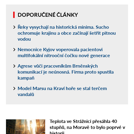
DOPORUČENÉ ČLÁNKY
Řeky vysychají na historická minima. Sucho
ochromuje krajinu a obce začínají šetřit pitnou
vodou
Nemocnice Kyjov voperovala pacientovi
multifokální nitrooční čočku nové generace
Agrese vůči pracovníkům Brněnských
komunikací je neúnosná. Firma proto spustila
kampaň
Model Marsu na Kraví hoře se stal terčem
vandalů
Teplota ve Strážnici přesáhla 40
stupňů, na Moravě to bylo poprvé v
historii