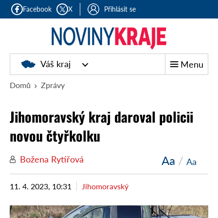
Facebook
X
Přihlásit se
Noviny
Váš kraj
Menu
kraje
Domů
Zprávy
Jihomoravský kraj daroval policii
novou čtyřkolku
Aa
/
Božena Rytířová
Aa
11. 4. 2023, 10:31
Jihomoravský