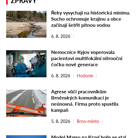
ZPRÁVY
Řeky vysychají na historická minima.
Sucho ochromuje krajinu a obce
začínají šetřit pitnou vodou
6. 8. 2026
Nemocnice Kyjov voperovala
pacientovi multifokální nitrooční
čočku nové generace
6. 8. 2026
Hodonín
Agrese vůči pracovníkům
Brněnských komunikací je
neúnosná. Firma proto spustila
kampaň
5. 8. 2026
Brno-město
Model Marsu na Kraví hoře se stal