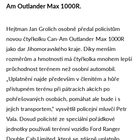
Am Outlander Max 1000R.
Hejtman Jan Grolich osobně předal policistům
novou čtyřkolku Can-Am Outlander Max 1000R
jako dar Jihomoravského kraje. Díky menším
rozměrům a hmotnosti má čtyřkolka mnohem lepší
průchodnost terénem než osobní automobil.
„Uplatnění najde především v členitém a hůře
přístupném terénu při pátracích akcích po
pohřešovaných osobách, pomáhat ale bude i s
jejich transportem,“ vysvětlil policejní mluvčí Petr
Vala. Dosud policisté ze speciální pořádkové
jednotky používali terénní vozidlo Ford Ranger
Double Cab Limited, které se zdárně uplatnilo