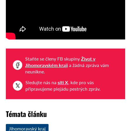
Staňte se členy FB skupiny
Život v
Jihomoravském kraji
a žádná zpráva vám
neunikne.
Sledujte nás na
síti X
, kde pro vás
připravujeme plejádu pestrých zpráv.
Témata článku
Jihomoravský kraj