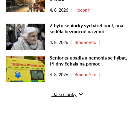
4. 8. 2026
Hodonín
Z bytu seniorky vycházel kouř, ona
seděla bezmocně na zemi
4. 8. 2026
Brno-město
Seniorka upadla a nemohla se hýbat,
tři dny čekala na pomoc
4. 8. 2026
Brno-město
Další články