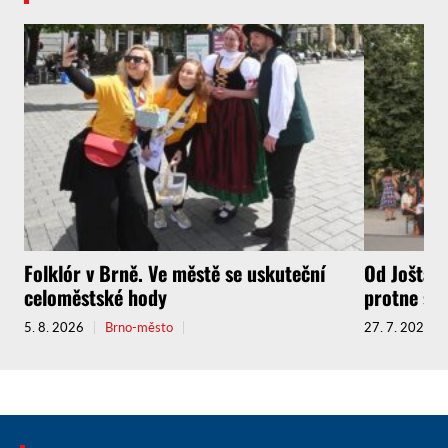
Folklór v Brně. Ve městě se uskuteční
Od Jošta a
celoměstské hody
protne sou
5. 8. 2026
Brno-město
27. 7. 2026