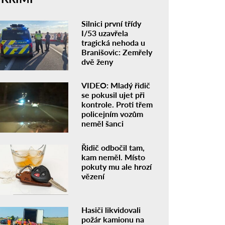
Silnici první třídy
I/53 uzavřela
tragická nehoda u
Branišovic: Zemřely
dvě ženy
VIDEO: Mladý řidič
se pokusil ujet při
kontrole. Proti třem
policejním vozům
neměl šanci
Řidič odbočil tam,
kam neměl. Místo
pokuty mu ale hrozí
vězení
Hasiči likvidovali
požár kamionu na