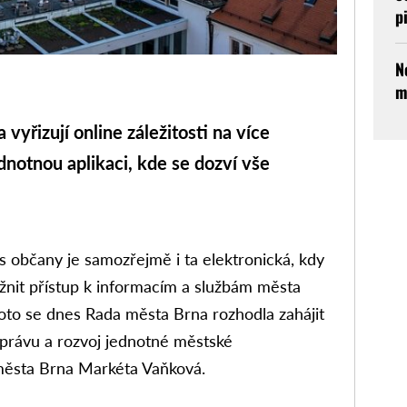
p
N
m
vyřizují online záležitosti na více
dnotnou aplikaci, kde se dozví vše
 občany je samozřejmě i ta elektronická, kdy
t přístup k informacím a službám města
roto se dnes Rada města Brna rozhodla zahájit
 správu a rozvoj jednotné městské
 města Brna Markéta Vaňková.