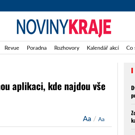
Noviny
Revue
Poradna
Rozhovory
Kalendář akcí
Co 
kraje
ou aplikaci, kde najdou vše
D
p
Z
Aa
/
Aa
k