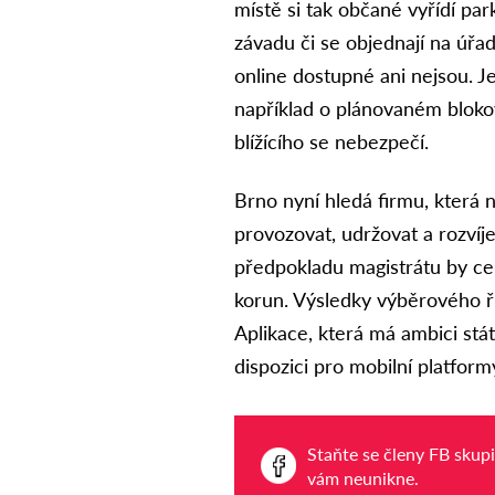
místě si tak občané vyřídí pa
závadu či se objednají na úřa
online dostupné ani nejsou. J
například o plánovaném bloko
blížícího se nebezpečí.
Brno nyní hledá firmu, která n
provozovat, udržovat a rozvíje
předpokladu magistrátu by c
korun. Výsledky výběrového ří
Aplikace, která má ambici s
dispozici pro mobilní platform
Staňte se členy FB skup
vám neunikne.