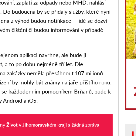
rkování, zaplatí za odpady nebo MHD, nahlásí
d. Do budoucna by se přidaly služby, které nyní
edna z výhod budou notifikace – lidé se dozví
vém čištění či budou informováni v případě
ejenom aplikaci navrhne, ale bude ji
t, a to po dobu nejméně tří let. Dle
ena zakázky neměla přesáhnout 107 milionů
zení by mohly být známy na jaře příštího roku.
tát se každodenním pomocníkem Brňanů, bude k
y Android a iOS.
iny
Život v Jihomoravském kraji
a žádná zpráva