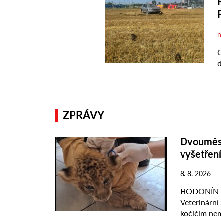
ZPRÁVY
Dvouměsíč
vyšetření
8. 8. 2026
HODONÍN – 
Veterinární 
kočičím nem