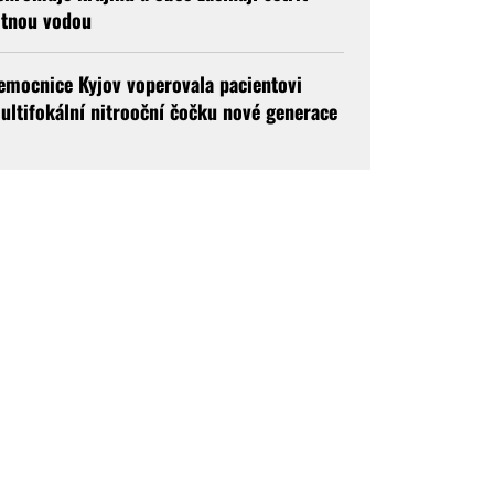
itnou vodou
emocnice Kyjov voperovala pacientovi
ultifokální nitrooční čočku nové generace