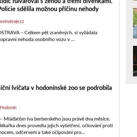
ní lvíčata v hodonínské zoo se podrobila
Hodonín
Mláďatům lva berberského jsou právě dva měsíce.
lékařka dnes provedla jejich vyšetření, očkování proti
ocem, odčervení a také očipování pro