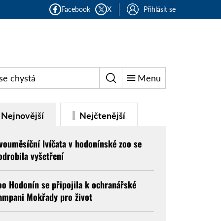
Facebook
X
Přihlásit se
se chystá
Menu
Nejnovější
Nejčtenější
vouměsíční lvíčata v hodonínské zoo se
odrobila vyšetření
oo Hodonín se připojila k ochranářské
ampani Mokřady pro život