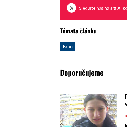
Sledujte nás na
síti X
, k
Témata článku
Brno
Doporučujeme