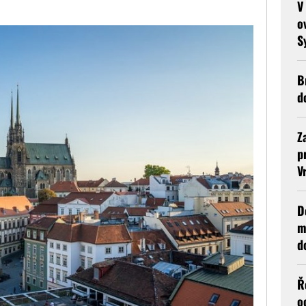
V
o
S
B
d
Z
p
V
D
m
d
Ř
o