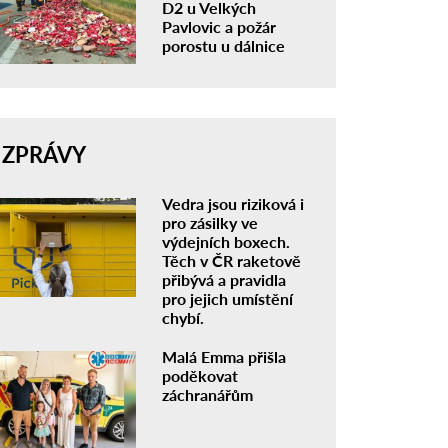
D2 u Velkých
Pavlovic a požár
porostu u dálnice
ZPRÁVY
Vedra jsou riziková i
pro zásilky ve
výdejních boxech.
Těch v ČR raketově
přibývá a pravidla
pro jejich umístění
chybí.
Malá Emma přišla
poděkovat
záchranářům