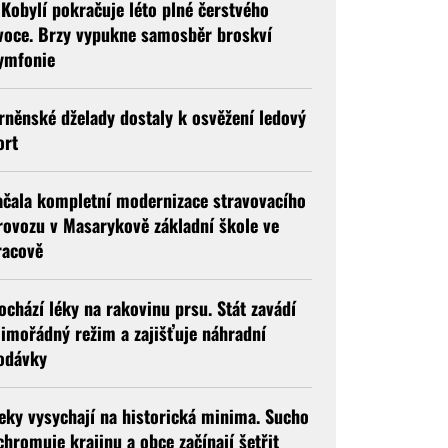
 Kobylí pokračuje léto plné čerstvého
voce. Brzy vypukne samosběr broskví
ymfonie
rněnské dželady dostaly k osvěžení ledový
ort
ačala kompletní modernizace stravovacího
rovozu v Masarykově základní škole ve
racově
ochází léky na rakovinu prsu. Stát zavádí
imořádný režim a zajišťuje náhradní
odávky
eky vysychají na historická minima. Sucho
chromuje krajinu a obce začínají šetřit