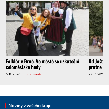
Folklór v Brně. Ve městě se uskuteční
Od Jošta a
celoměstské hody
protne sou
5. 8. 2026
Brno-město
27. 7. 2026
Noviny z vašeho kraje