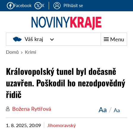
Facebook
X
Přihlásit se
Noviny
Váš kraj
Menu
kraje
Domů
Krimi
Královopolský tunel byl dočasně
uzavřen. Poškodil ho nezodpovědný
řidič
Aa
/
Božena Rytířová
Aa
1. 8. 2025, 20:09
Jihomoravský