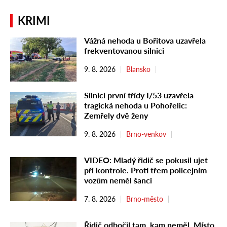
KRIMI
Vážná nehoda u Bořitova uzavřela
frekventovanou silnici
9. 8. 2026
Blansko
Silnici první třídy I/53 uzavřela
tragická nehoda u Pohořelic:
Zemřely dvě ženy
9. 8. 2026
Brno-venkov
VIDEO: Mladý řidič se pokusil ujet
při kontrole. Proti třem policejním
vozům neměl šanci
7. 8. 2026
Brno-město
Řidič odbočil tam, kam neměl. Místo