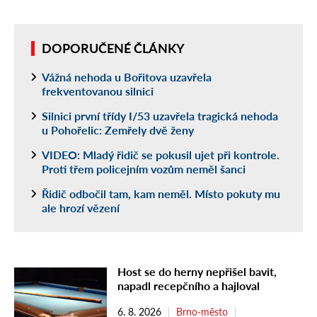
DOPORUČENÉ ČLÁNKY
Vážná nehoda u Bořitova uzavřela
frekventovanou silnici
Silnici první třídy I/53 uzavřela tragická nehoda
u Pohořelic: Zemřely dvě ženy
VIDEO: Mladý řidič se pokusil ujet při kontrole.
Proti třem policejním vozům neměl šanci
Řidič odbočil tam, kam neměl. Místo pokuty mu
ale hrozí vězení
Host se do herny nepřišel bavit,
napadl recepčního a hajloval
6. 8. 2026
Brno-město