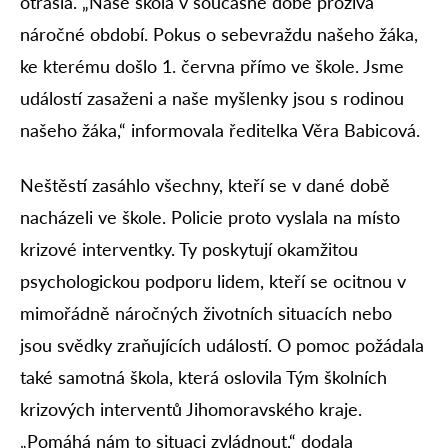
otřásla. „Naše škola v současné době prožívá
náročné období. Pokus o sebevraždu našeho žáka,
ke kterému došlo 1. června přímo ve škole. Jsme
událostí zasaženi a naše myšlenky jsou s rodinou
našeho žáka,“ informovala ředitelka Věra Babicová.
Neštěstí zasáhlo všechny, kteří se v dané době
nacházeli ve škole. Policie proto vyslala na místo
krizové interventky. Ty poskytují okamžitou
psychologickou podporu lidem, kteří se ocitnou v
mimořádně náročných životních situacích nebo
jsou svědky zraňujících událostí. O pomoc požádala
také samotná škola, která oslovila Tým školních
krizových interventů Jihomoravského kraje.
„Pomáhá nám to situaci zvládnout,“ dodala