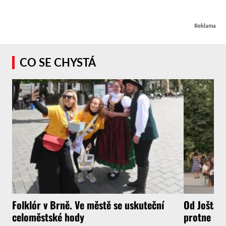
Reklama
CO SE CHYSTÁ
Folklór v Brně. Ve městě se uskuteční
Od Jošta a
celoměstské hody
protne sou