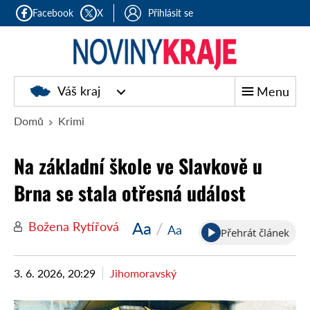
Facebook
X
Přihlásit se
Noviny
Váš kraj
Menu
kraje
Domů
Krimi
Na základní škole ve Slavkově u
Brna se stala otřesná událost
Aa
/
Božena Rytířová
Aa
Přehrát článek
3. 6. 2026, 20:29
Jihomoravský