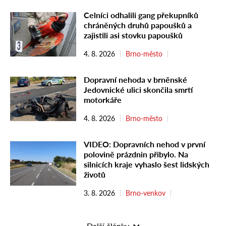
Celníci odhalili gang překupníků
chráněných druhů papoušků a
zajistili asi stovku papoušků
4. 8. 2026
Brno-město
Dopravní nehoda v brněnské
Jedovnické ulici skončila smrtí
motorkáře
4. 8. 2026
Brno-město
VIDEO: Dopravních nehod v první
polovině prázdnin přibylo. Na
silnicích kraje vyhaslo šest lidských
životů
3. 8. 2026
Brno-venkov
Další články