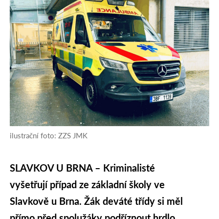
ilustrační foto: ZZS JMK
SLAVKOV U BRNA – Kriminalisté
vyšetřují případ ze základní školy ve
Slavkově u Brna. Žák deváté třídy si měl
přímo před spolužáky podříznout hrdlo.