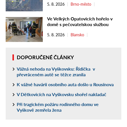
5. 8. 2026
Brno-město
Ve Velkých Opatovicích hořelo v
domě s pečovatelskou službou
5. 8. 2026
Blansko
DOPORUČENÉ ČLÁNKY
Vážná nehoda na Vyškovsku: Řidička v
převráceném autě se těžce zranila
K vážné havárii osobního auta došlo u Rousínova
V Dětkovicích na Vyškovsku shořel nakladač
Při tragickém požáru rodinného domu ve
Vyškově zemřela žena