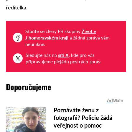
ředitelka.
Staňte se členy FB skupiny
Život v
Jihomoravském kraji
a žádná zpráva vám
neunikne.
Sledujte nás na
síti X
, kde pro vás
připravujeme plejádu pestrých zpráv.
Doporučujeme