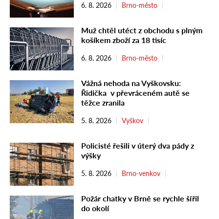
6. 8. 2026
Brno-město
Muž chtěl utéct z obchodu s plným
košíkem zboží za 18 tisíc
6. 8. 2026
Brno-město
Vážná nehoda na Vyškovsku:
Řidička v převráceném autě se
těžce zranila
5. 8. 2026
Vyškov
Policisté řešili v úterý dva pády z
výšky
5. 8. 2026
Brno-venkov
Požár chatky v Brně se rychle šířil
do okolí