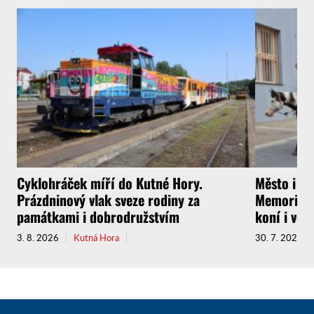
Cyklohráček míří do Kutné Hory.
Město i f
Prázdninový vlak sveze rodiny za
Memoriál g
památkami i dobrodružstvím
koní i vel
3. 8. 2026
Kutná Hora
30. 7. 2026