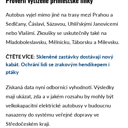
Prověřil vytížené příměstské linky
Autobus vyjel mimo jiné na trasy mezi Prahou a
Sedlčany, Čáslaví, Sázavou, Uhlířskými Janovicemi
nebo Vlašimí. Zkoušky se uskutečnily také na
Mladoboleslavsku, Mělnicku, Táborsku a Milevsku.
ČTĚTE VÍCE:
Skleněné zastávky dostávají nový
kabát. Ochrání lidi se zrakovým hendikepem i
ptáky
Získaná data nyní odborníci vyhodnotí. Výsledky
mají ukázat, zda a v jakém rozsahu by mohly být
velkokapacitní elektrické autobusy v budoucnu
nasazeny do systému veřejné dopravy ve
Středočeském kraji.