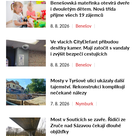
Benešovská mateřinka otevírá dveře
i dvouletým dětem. Nová třída
přijme všech 19 zájemců
8. 8. 2026
Benešov
Ve vlacích CityElefant přibudou
desítky kamer. Mají zatočit s vandaly
i zvýšit bezpečí cestujících
8. 8. 2026
Benešov
Mosty v Tyršově ulici ukázaly další
tajemství. Rekonstrukci komplikují
nečekané nálezy
7. 8. 2026
Nymburk
Most v Souticích se zavře. Řidiči ze
Zruče nad Sázavou čekají dlouhé
objížďky