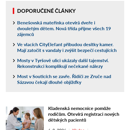
DOPORUČENÉ ČLÁNKY
Benešovská mateřinka otevírá dveře i
dvouletým dětem. Nová třída přijme všech 19
zájemců
Ve vlacích CityElefant přibudou desítky kamer.
Mají zatočit s vandaly i zvýšit bezpečí cestujících
Mosty v Tyršově ulici ukázaly další tajemství.
Rekonstrukci komplikují nečekané nálezy
Most v Souticích se zavře. Řidiči ze Zruče nad
Sázavou čekají dlouhé objížďky
Kladenská nemocnice pomůže
rodičům. Otevírá registraci nových
dětských pacientů