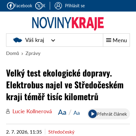
Facebook
X
Přihlásit se
Noviny
Váš kraj
Menu
kraje
Domů
Zprávy
Velký test ekologické dopravy.
Elektrobus najel ve Středočeském
kraji téměř tisíc kilometrů
Aa
/
Lucie Kollnerová
Aa
Přehrát článek
2. 7. 2026, 11:35
Středočeský