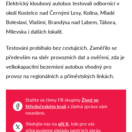
Elektrický kloubový autobus testovali odborníci v
okolí Kostelce nad Černými Lesy, Kolína, Mladé
Boleslavi, Vlašimi, Brandýsa nad Labem, Tábora,
Milevska i dalších lokalit.
Testování probíhalo bez cestujících. Zaměřilo se
především na sběr provozních dat a ověření, zda je
velkokapacitní bezemisní autobus vhodný pro
provoz na regionálních a příměstských linkách.
Staňte se členy FB skupiny
Život ve
Středočeském kraji
a žádná zpráva vám
neunikne.
Sledujte nás na
síti X
, kde pro vás
připravujeme plejádu pestrých zpráv.