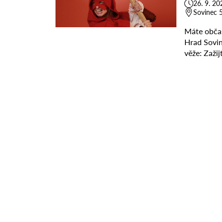
26. 9. 20
Sovinec 5
Máte občas
Hrad Sovine
věže: Zaži