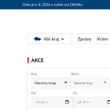
Dnes je 6. 8. 2026
a svátek má Oldřiška
Váš kraj
Zprávy
Krimi
AKCE
Kraj
Okres
Od
Do