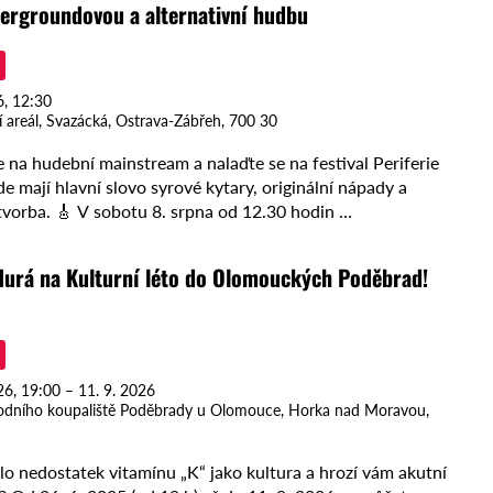
ergroundovou a alternativní hudbu
6, 12:30
 areál, Svazácká, Ostrava-Zábřeh, 700 30
na hudební mainstream a nalaďte se na festival Periferie
e mají hlavní slovo syrové kytary, originální nápady a
vorba. 🎸 V sobotu 8. srpna od 12.30 hodin …
Hurá na Kulturní léto do Olomouckých Poděbrad!
26, 19:00 – 11. 9. 2026
írodního koupaliště Poděbrady u Olomouce, Horka nad Moravou,
lo nedostatek vitamínu „K“ jako kultura a hrozí vám akutní