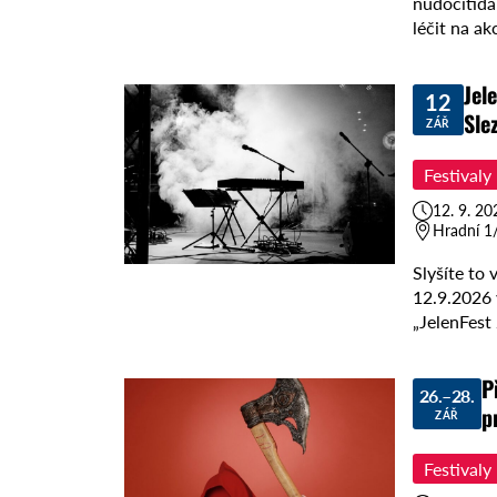
nudocitida
léčit na ak
Jel
12
Sle
ZÁŘ
Festivaly
12. 9. 20
Hradní 1/
Slyšíte to 
12.9.2026 
„JelenFest
P
26.–28.
p
ZÁŘ
Festivaly