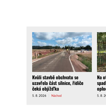
Kvůli stavbě obchvatu se
Na o
uzavřela část silnice, řidiče
spad
čeká objížďka
oplo
5. 8. 2026
Náchod
5. 8. 