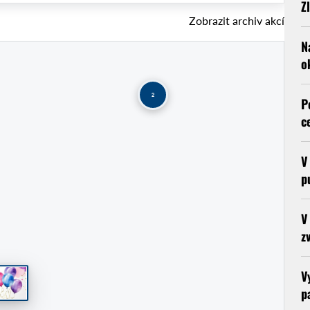
Z
Zobrazit archiv akcí
N
o
2
P
c
V
p
V
z
V
p