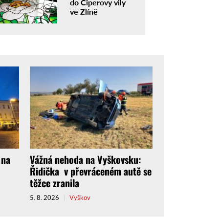
do Čiperovy vily
ve Zlíně
 na
Vážná nehoda na Vyškovsku:
Řidička v převráceném autě se
těžce zranila
5. 8. 2026
Vyškov