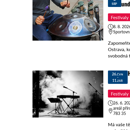
und
SRP
Festivaly
8. 8. 202
Sportovní
Zapomeňte 
Ostrava, kd
svobodná t
26.
ČVN
–
11.
ZÁŘ
Festivaly
26. 6. 20
areál př
783 35
Má vaše tě