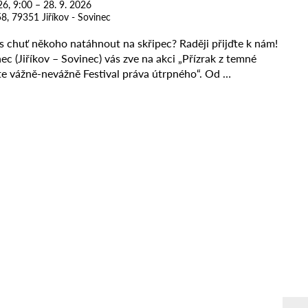
26, 9:00 – 28. 9. 2026
8, 79351 Jiříkov - Sovinec
 chuť někoho natáhnout na skřipec? Raději přijďte k nám!
c (Jiříkov – Sovinec) vás zve na akci „Přízrak z temné
jte vážně-nevážně Festival práva útrpného“. Od …