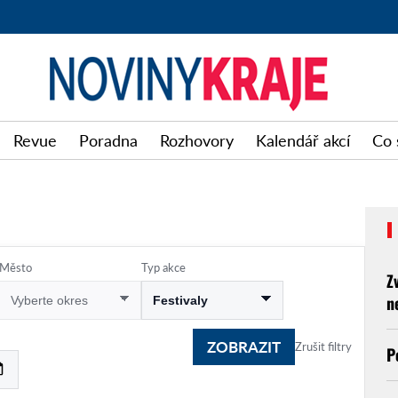
Noviny
Revue
Poradna
Rozhovory
Kalendář akcí
Co 
kraje
Město
Typ akce
Z
n
ZOBRAZIT
Zrušit filtry
P