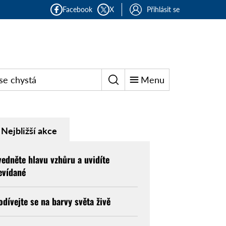
Facebook
X
Přihlásit se
se chystá
Menu
Nejbližší akce
vedněte hlavu vzhůru a uvidíte
evídané
odívejte se na barvy světa živě