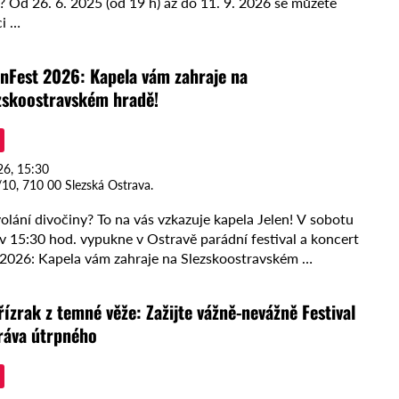
? Od 26. 6. 2025 (od 19 h) až do 11. 9. 2026 se můžete
ci …
enFest 2026: Kapela vám zahraje na
zskoostravském hradě!
26, 15:30
10, 710 00 Slezská Ostrava.
volání divočiny? To na vás vzkazuje kapela Jelen! V sobotu
v 15:30 hod. vypukne v Ostravě parádní festival a koncert
 2026: Kapela vám zahraje na Slezskoostravském …
řízrak z temné věže: Zažijte vážně-nevážně Festival
ráva útrpného