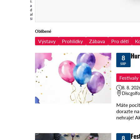
s.
a
d
al
ší
Oblíbené
Výstavy
Prohlídky
Zábava
Pro děti
Ko
Hur
8
SRP
Festivaly
8. 8. 202
Discgolfo
Máte pocit
dorazte na 
nehraje! A
Fes
8