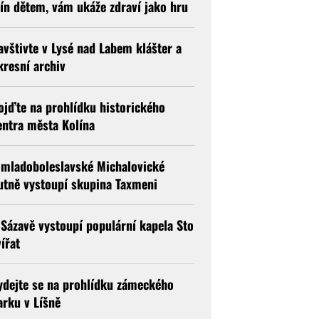
lín dětem, vám ukáže zdraví jako hru
avštivte v Lysé nad Labem klášter a
kresní archiv
ojďte na prohlídku historického
entra města Kolína
 mladoboleslavské Michalovické
utně vystoupí skupina Taxmeni
 Sázavě vystoupí populární kapela Sto
vířat
ydejte se na prohlídku zámeckého
arku v Líšně