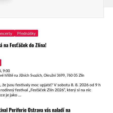
ncerty
Přednášky
á na Fesťáček do Zlína!
6, 9:00
vé hřiště na Jižních Svazích, Okružní 3699, 760 05 Zlín
, že jsou festivaly moc upjaté? V sobotu 8. 8. 2026 od 9 h
rodinný festival „Fesťáček Zlín 2026“, který si na nic
kce je jako …
tival Periferie Ostrava vás naladí na