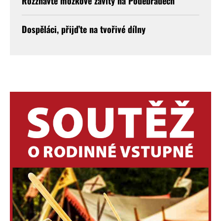
Rozžhavte mozkové závity na Poděbradech
Dospěláci, přijďte na tvořivé dílny