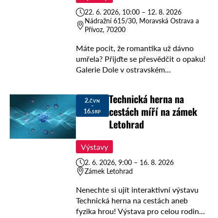
22. 6. 2026, 10:00 – 12. 8. 2026
Nádražní 615/30, Moravská Ostrava a
Přívoz, 70200
Máte pocit, že romantika už dávno
umřela? Přijďte se přesvědčit o opaku!
Galerie Dole v ostravském
Antikvariátu a klubu Fiducia na adrese
Nádražní 615/30 vás zve na výstavu
Technická herna na
„Martina Strakošová: …
2.
ČVN
–
cestách míří na zámek
16.
SRP
Letohrad
Výstavy
2. 6. 2026, 9:00 – 16. 8. 2026
Zámek Letohrad
Nenechte si ujít interaktivní výstavu
Technická herna na cestách aneb
fyzika hrou! Výstava pro celou rodinu