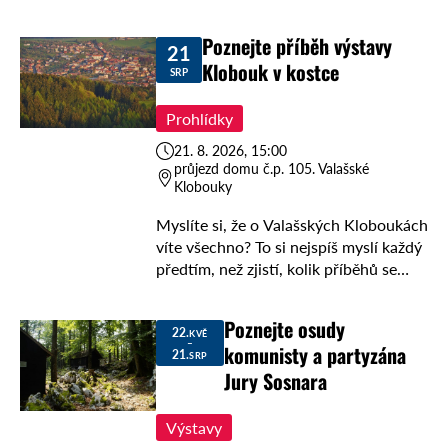
vás seznámí s fyzikou pomocí
jednoduchých pokusů. V přízemí
Poznejte příběh výstavy
21
letohradského zámku nakouknete do
Klobouk v kostce
mnoha …
SRP
Prohlídky
21. 8. 2026, 15:00
průjezd domu č.p. 105. Valašské
Klobouky
Myslíte si, že o Valašských Kloboukách
víte všechno? To si nejspíš myslí každý
předtím, než zjistí, kolik příběhů se
vejde do jednoho místa. Přijďte 21. 8.
2026 v 15:00 do …
Poznejte osudy
22.
KVĚ
–
komunisty a partyzána
21.
SRP
Jury Sosnara
Výstavy