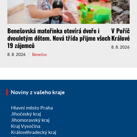
Benešovská mateřinka otevírá dveře i
V Poříčí s
dvouletým dětem. Nová třída přijme všech
Králové m
19 zájemců
8. 8. 2026
8. 8. 2026
Benešov
Noviny z vašeho kraje
Hlavní město Praha
Jihočeský kraj
Jihomoravský kraj
Kraj Vysočina
Královéhradecký kraj