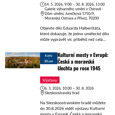
14. 5. 2026, 9:00 – 30. 8. 2026, 13:00
Galerie výtvarného umění v Ostravě -
Dům umění, Jurečkova 1750/9,
Moravská Ostrava a Přívoz, 70200
Objevte dílo Eduarda Halberštáta,
které dokazuje, že jedno umělecké dílo
může vyprávět víc příběhů než celá
knihovna. 🎨 Od 14. května do 30.
srpna 2026 vás v Domě umění
Kulturní mosty v Evropě:
Galerie …
6.
BŘE
–
Česká a moravská
30.
SRP
šlechta po roce 1945
Výstavy
6. 3. 2026, 10:00 – 30. 8. 2026
Slezskoostravský hrad
Na Slezskoostravském hradě můžete
do 30.8.2026 vidět výstavu Kulturní
mosty v Evropě: Česká a moravská