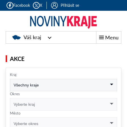
Facebook
X
Přihlásit se
Noviny
Váš kraj
Menu
kraje
AKCE
Kraj
Okres
Město