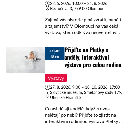
22. 5. 2026, 10:00 – 21. 8. 2026
Bezručova 3, 779 00 Olomouc
Zajímá vás historie plná zvratů, napětí
a tajemství? V Olomouci na vás čeká
výstava, která odkrývá neuvěřitelný
životní příběh. Přijďte na akci s názvem
„Poznejte osudy komunisty a
Přijďte na Pletky s
partyzána Jury …
27.
SRP
–
anděly, interaktivní
18.
ŘÍJ
výstavu pro celou rodinu
Výstavy
27. 8. 2026, 9:00 – 18. 10. 2026, 17:00
Slovácké muzeum, Smetanovy sady 179,
Uherské Hradiště
Co asi dělají andělé, když zrovna
nelétají po nebi? Přijďte to zjistit na
interaktivní rodinnou výstavu Pletky s
anděly, která bude probíhat od 27.