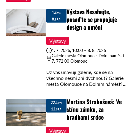
Výstava Nesahejte,
1.
ČVC
–
posaďte se propojuje
8.
SRP
design a umění
Výstavy
1. 7. 2026, 10:00 – 8. 8. 2026
Galerie města Olomouce, Dolní náměstí
7, 772 00 Olomouc
Už vás unavují galerie, kde se na
všechno nesmí ani dýchnout? Galerie
města Olomouce na Dolním náměstí 7
na to jde konečně od lesa! Navštivte
unikátní výstavu „Nesahejte, posaďte
Martina Strakošová: Ve
se“. …
22.
ČVN
–
stínu zámku, za
12.
SRP
hradbami srdce
Výstavy