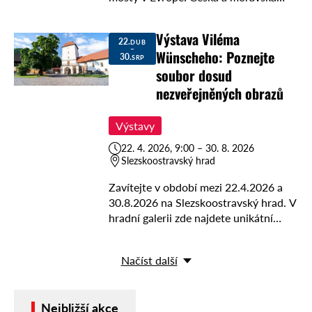
šlechta po roce 1945. Putovní výstava
představuje pohnuté osudy známých i
Výstava Viléma
mně známých osobností té …
22.
DUB
–
Wünscheho: Poznejte
30.
SRP
soubor dosud
nezveřejněných obrazů
Výstavy
22. 4. 2026, 9:00 – 30. 8. 2026
Slezskoostravský hrad
Zavítejte v období mezi 22.4.2026 a
30.8.2026 na Slezskoostravský hrad. V
hradní galerii zde najdete unikátní
soubor obrazů šenovského malíře
Viléma Wünscheho, které dosud
Načíst další
nebyly nikde veřejně ukazovány.
Doplníte si tak …
Nejbližší akce