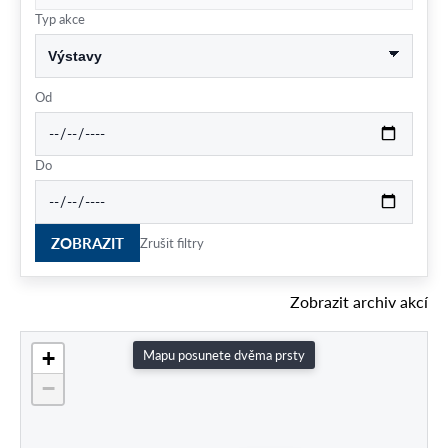
Typ akce
Od
Do
ZOBRAZIT
Zrušit filtry
Zobrazit archiv akcí
+
Mapu posunete dvěma prsty
−