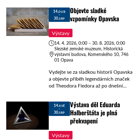
srpna do 18. října 2026 v …
Objevte sladké
14.
DUB
–
vzpomínky Opavska
30.
SRP
Výstavy
14. 4. 2026, 0:00 – 30. 8. 2026, 0:00
Slezské zemské muzeum, Historická
výstavní budova, Komenského 10, 746
01 Opava
Vydejte se za sladkou historií Opavska
a objevte příběh legendárních značek
od Theodora Fiedora až po dnešní
Mondelez. Výstava je k vidění do
30.8.2026 ve Slezském zemském
Výstava děl Eduarda
muzeu. Představí unikátní sbírku …
14.
KVĚ
–
Halberštáta je plná
30.
SRP
překvapení
Výstavy