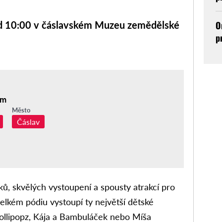
O
 od 10:00 v čáslavském Muzeu zemědělské
p
um
Město
Čáslav
ků, skvělých vystoupení a spousty atrakcí pro
velkém pódiu vystoupí ty největší dětské
Lollipopz, Kája a Bambuláček nebo Míša