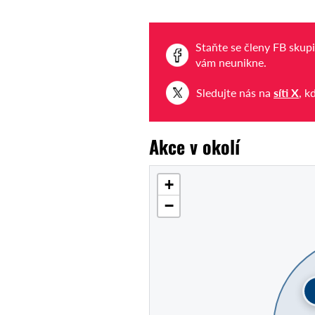
Staňte se členy FB skup
vám neunikne.
Sledujte nás na
síti X
, k
Akce v okolí
+
−