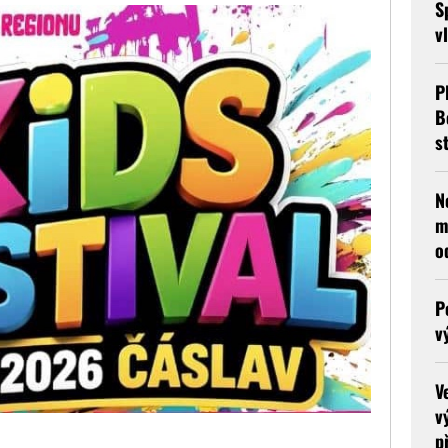
S
v
P
B
s
N
m
o
P
v
V
v
p