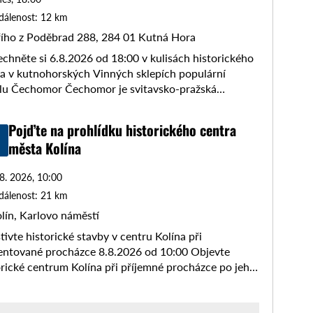
dálenost: 12 km
řího z Poděbrad 288, 284 01 Kutná Hora
echněte si 6.8.2026 od 18:00 v kulisách historického
a v kutnohorských Vinných sklepích populární
lu Čechomor Čechomor je svitavsko-pražská
bní skupina interpretující české, moravské, slezské a
enské lidové písně v rockovém aranžmá. ...
Pojďte na prohlídku historického centra
města Kolína
 8. 2026, 10:00
dálenost: 21 km
lín, Karlovo náměstí
tivte historické stavby v centru Kolína při
ntované procházce 8.8.2026 od 10:00 Objevte
orické centrum Kolína při příjemné procházce po jeho
ýznamnějších památkách a zajímavých místech.
te se dozvědět více ...