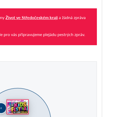
iny
Život ve Středočeském kraji
a žádná zpráva
de pro vás připravujeme plejádu pestrých zpráv.
2