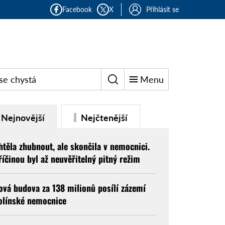
Facebook
X
Přihlásit se
se chystá
Menu
Nejnovější
Nejčtenější
htěla zhubnout, ale skončila v nemocnici.
říčinou byl až neuvěřitelný pitný režim
ová budova za 138 milionů posílí zázemí
olínské nemocnice