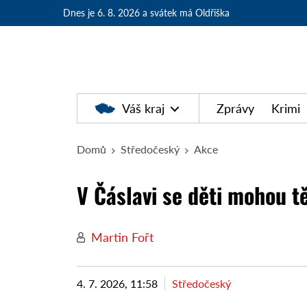
Dnes je 6. 8. 2026
a svátek má Oldřiška
Váš kraj
Zprávy
Krimi
Domů
Středočeský
Akce
V Čáslavi se děti mohou tě
Martin Fořt
4. 7. 2026, 11:58
Středočeský