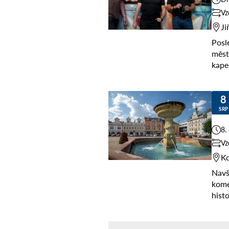
Vz
Ji
Posl
měst
kape
hude
slov
8
SRP
8.
Vz
Ko
Navš
kome
hist
nejv
Přijď