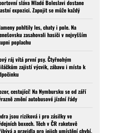
portovní sláva Mladé Boleslavi dostane
lastní expozici. Zapojit se může každý
lameny pohltily les, chaty i pole. Na
enešovsku zasahovali hasiči v nejvyšším
tupni poplachu
ový ráj vítá první psy. Čtyřnohým
iláčkům zajistí výcvik, zábavu i místo k
dpočinku
ozor, cestující! Na Nymbursku se od září
ýrazně změní autobusové jízdní řády
edra jsou riziková i pro zásilky ve
ýdejních boxech. Těch v ČR raketově
řibývá a pravidla pro jejich umístění chybí.