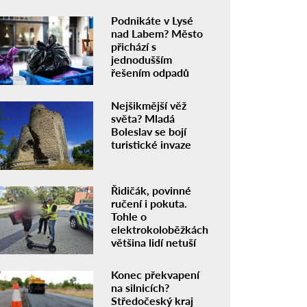
Podnikáte v Lysé
nad Labem? Město
přichází s
jednodušším
řešením odpadů
Nejšikmější věž
světa? Mladá
Boleslav se bojí
turistické invaze
Řidičák, povinné
ručení i pokuta.
Tohle o
elektrokoloběžkách
většina lidí netuší
Konec překvapení
na silnicích?
Středočeský kraj