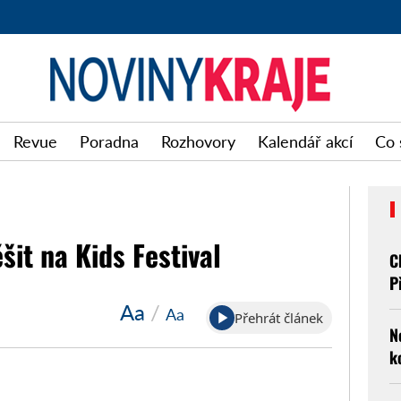
Noviny
Revue
Poradna
Rozhovory
Kalendář akcí
Co 
kraje
šit na Kids Festival
C
P
Aa
/
Aa
Přehrát článek
N
k