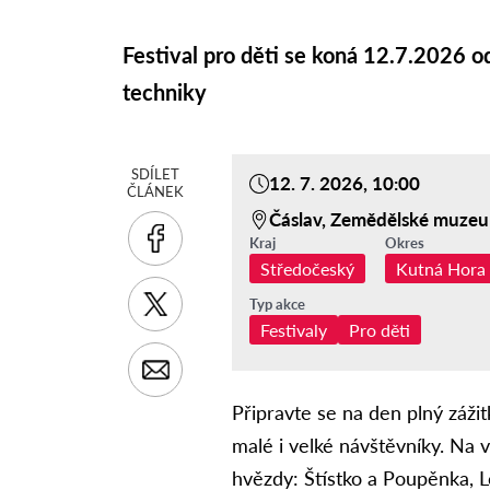
Festival pro děti se koná 12.7.2026
techniky
SDÍLET
12. 7. 2026, 10:00
ČLÁNEK
Čáslav, Zemědělské muze
Kraj
Okres
Středočeský
Kutná Hora
Typ akce
Festivaly
Pro děti
Připravte se na den plný zážit
malé i velké návštěvníky. Na 
hvězdy: Štístko a Poupěnka, 