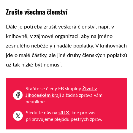
Zrušte všechna členství
Dále je potřeba zrušit veškerá členství, např. v
knihovně, v zájmové organizaci, aby na jméno
zesnulého neběžely i nadále poplatky. V knihovnách
jde o malé částky, ale jiné druhy členských poplatků
už tak nízké být nemusí.
Staňte se členy FB skupiny
Život v
Jihočeském kraji
a žádná zpráva vám
neunikne.
Sledujte nás na
síti X
, kde pro vás
připravujeme plejádu pestrých zpráv.