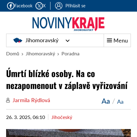
Facebook
X
Přihlásit se
Jihomoravský
Menu
Domů
Jihomoravský
Poradna
Úmrtí blízké osoby. Na co
nezapomenout v záplavě vyřizování
Aa
/
Jarmila Rýdlová
Aa
26. 3. 2025, 06:10
Jihočeský