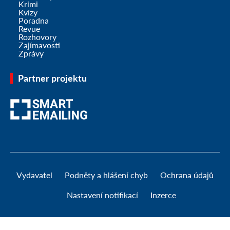
Krimi
Kvízy
Poradna
Revue
Rozhovory
Zajímavosti
Zprávy
Partner projektu
Vydavatel
Podněty a hlášení chyb
Ochrana údajů
Nastavení notifikací
Inzerce