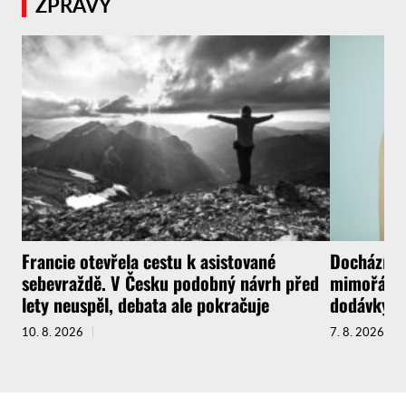
ZPRÁVY
Francie otevřela cestu k asistované
Dochází lé
sebevraždě. V Česku podobný návrh před
mimořádný
lety neuspěl, debata ale pokračuje
dodávky
10. 8. 2026
7. 8. 2026