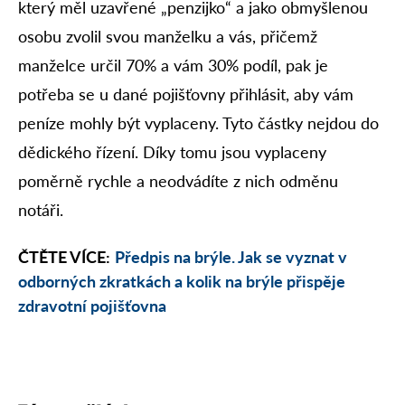
který měl uzavřené „penzijko“ a jako obmyšlenou
osobu zvolil svou manželku a vás, přičemž
manželce určil 70% a vám 30% podíl, pak je
potřeba se u dané pojišťovny přihlásit, aby vám
peníze mohly být vyplaceny. Tyto částky nejdou do
dědického řízení. Díky tomu jsou vyplaceny
poměrně rychle a neodvádíte z nich odměnu
notáři.
ČTĚTE VÍCE:
Předpis na brýle. Jak se vyznat v
odborných zkratkách a kolik na brýle přispěje
zdravotní pojišťovna