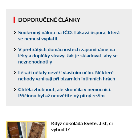
DOPORUČENÉ ČLÁNKY
Soukromý nákup na IČO. Lákavá úspora, která
se nemusí vyplatit
V přehřátých domácnostech zapomínáme na
léky a doplňky stravy. Jak je skladovat, aby se
neznehodnotily
Lékaři někdy nevěří vlastním očím. Některé
nehody vznikají při bizarních intimních hrách
Chtěla zhubnout, ale skončila v nemocnici.
Příčinou byl až neuvěřitelný pitný režim
Když čokoláda kvete. Jíst, či
vyhodit?