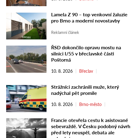
Lamela Z 90 – top venkovní žaluzie
pro Brno a moderní novostavby
Reklamní článek
ŘSD dokončilo opravu mostu na
silnici I/55 v břeclavské části
Poštorná
10. 8. 2026
Břeclav
Strážníci zachránili muže, který
nadýchal pět promile
10. 8. 2026
Brno-město
Francie otevřela cestu k asistované
sebevraždě. V Česku podobný návrh
před lety neuspěl, debata ale