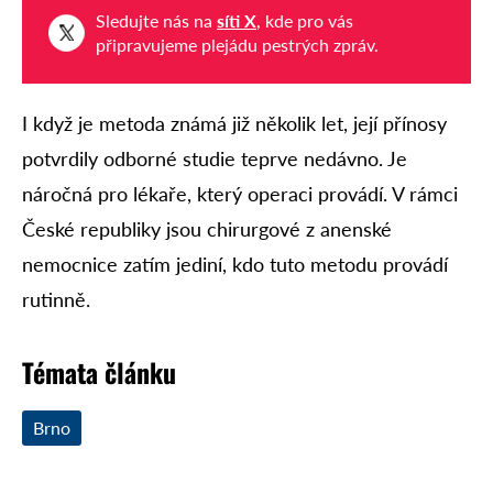
Sledujte nás na
síti X
, kde pro vás
připravujeme plejádu pestrých zpráv.
I když je metoda známá již několik let, její přínosy
potvrdily odborné studie teprve nedávno. Je
náročná pro lékaře, který operaci provádí. V rámci
České republiky jsou chirurgové z anenské
nemocnice zatím jediní, kdo tuto metodu provádí
rutinně.
Témata článku
Brno