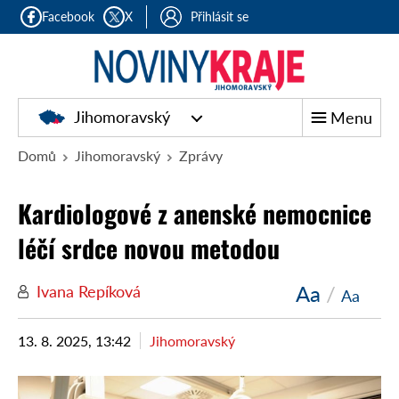
Facebook
X
Přihlásit se
Jihomoravský
Menu
Domů
Jihomoravský
Zprávy
Kardiologové z anenské nemocnice
léčí srdce novou metodou
Aa
/
Ivana Repíková
Aa
13. 8. 2025, 13:42
Jihomoravský