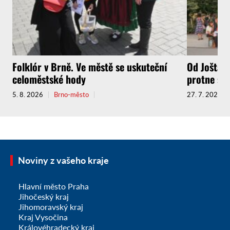
Folklór v Brně. Ve městě se uskuteční
Od Jošta a
celoměstské hody
protne sou
5. 8. 2026
Brno-město
27. 7. 2026
Noviny z vašeho kraje
Hlavní město Praha
Jihočeský kraj
Jihomoravský kraj
Kraj Vysočina
Královéhradecký kraj