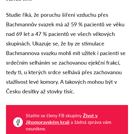
Studie říká, že poruchu šíření vzduchu přes
Bachmannův svazek má až 59 % pacientů ve věku
nad 69 let a 47 % pacientů ve všech věkových
skupinách. Ukazuje se, že by ze stimulace
Bachmannova svazku mohli mít užitek i pacienti se
srdečním selháním se zachovanou ejekční frakcí,
tedy ti, u kterých srdce selhává přes zachovanou
stažlivost levé komory. A takových mohou být v
Česku desítky až stovky tisíc.
Staňte se členy FB skupiny
Život v
Jihomoravském kraji
a žádná zpráva vám
neunikne.