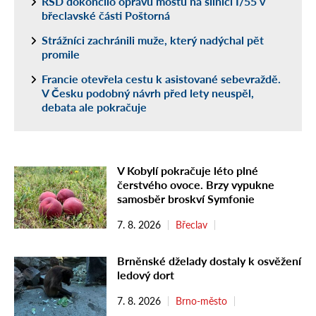
ŘSD dokončilo opravu mostu na silnici I/55 v
břeclavské části Poštorná
Strážníci zachránili muže, který nadýchal pět
promile
Francie otevřela cestu k asistované sebevraždě.
V Česku podobný návrh před lety neuspěl,
debata ale pokračuje
V Kobylí pokračuje léto plné
čerstvého ovoce. Brzy vypukne
samosběr broskví Symfonie
7. 8. 2026
Břeclav
Brněnské dželady dostaly k osvěžení
ledový dort
7. 8. 2026
Brno-město