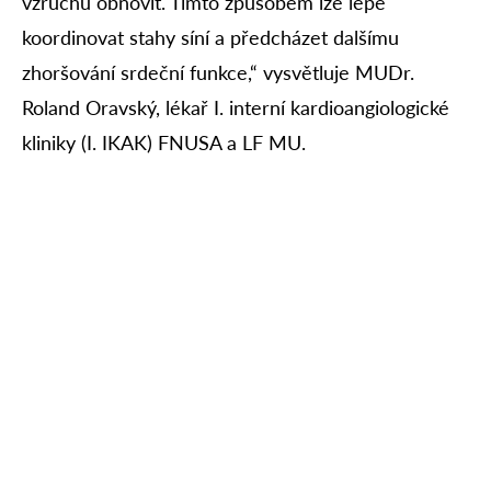
vzruchu obnovit. Tímto způsobem lze lépe
koordinovat stahy síní a předcházet dalšímu
zhoršování srdeční funkce,“ vysvětluje MUDr.
Roland Oravský, lékař I. interní kardioangiologické
kliniky (I. IKAK) FNUSA a LF MU.