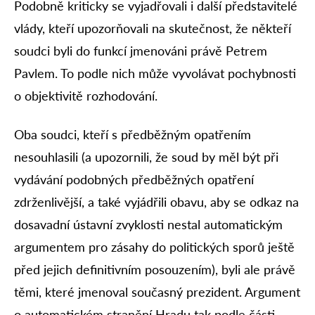
Podobně kriticky se vyjadřovali i další představitelé
vlády, kteří upozorňovali na skutečnost, že někteří
soudci byli do funkcí jmenováni právě Petrem
Pavlem. To podle nich může vyvolávat pochybnosti
o objektivitě rozhodování.
Oba soudci, kteří s předběžným opatřením
nesouhlasili (a upozornili, že soud by měl být při
vydávání podobných předběžných opatření
zdrženlivější, a také vyjádřili obavu, aby se odkaz na
dosavadní ústavní zvyklosti nestal automatickým
argumentem pro zásahy do politických sporů ještě
před jejich definitivním posouzením), byli ale právě
těmi, které jmenoval současný prezident. Argument
o automatickém stranění Hradu tak podle části