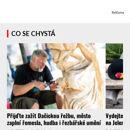
Reklama
CO SE CHYSTÁ
Přijďte zažít Dačickou řežbu, město
Vydejte s
zaplní řemesla, hudba i řezbářské umění
na Jelenov