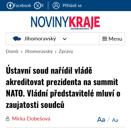
Facebook
X
Přihlásit se
Jihomoravský
Menu
Domů
Jihomoravský
Zprávy
Ústavní soud nařídil vládě
akreditovat prezidenta na summit
NATO. Vládní představitelé mluví o
zaujatosti soudců
Aa
/
Mirka Dobešová
Aa