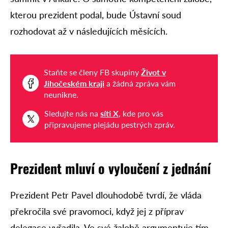
kterou prezident podal, bude Ústavní soud
rozhodovat až v následujících měsících.
Staňte se členy FB skupiny
Život v
Jihočeském kraji
a žádná zpráva vám
neunikne.
Sledujte nás na
síti X
, kde pro vás
připravujeme plejádu pestrých zpráv.
Prezident mluví o vyloučení z jednání
Prezident Petr Pavel dlouhodobě tvrdí, že vláda
překročila své pravomoci, když jej z příprav
delegace vyřadila. Ve své žalobě argumentuje tím,