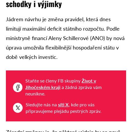
schodky i výjimky
Jádrem návrhu je změna pravidel, která dnes
limitují maximální deficit státního rozpočtu. Podle
ministryně financí Aleny Schillerové (ANO) by nová
úprava umožnila flexibilnější hospodaření státu v
době velkých investic.
Staňte se členy FB skupiny
Život v
Jihočeském kraji
a žádná zpráva vám
neunikne.
Sledujte nás na
síti X
, kde pro vás
připravujeme plejádu pestrých zpráv.