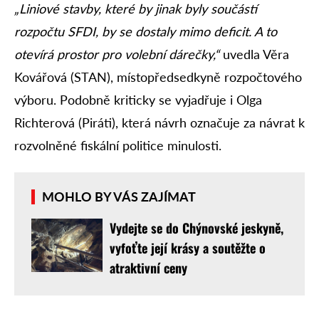
„Liniové stavby, které by jinak byly součástí
rozpočtu SFDI, by se dostaly mimo deficit. A to
otevírá prostor pro volební dárečky,“
uvedla Věra
Kovářová (STAN), místopředsedkyně rozpočtového
výboru. Podobně kriticky se vyjadřuje i Olga
Richterová (Piráti), která návrh označuje za návrat k
rozvolněné fiskální politice minulosti.
MOHLO BY VÁS ZAJÍMAT
Vydejte se do Chýnovské jeskyně,
vyfoťte její krásy a soutěžte o
atraktivní ceny