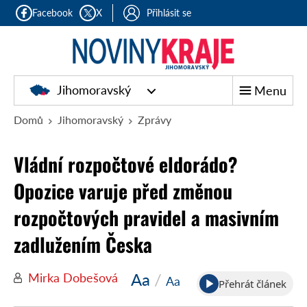
Facebook
X
Přihlásit se
Jihomoravský
Menu
Domů
Jihomoravský
Zprávy
Vládní rozpočtové eldorádo?
Opozice varuje před změnou
rozpočtových pravidel a masivním
zadlužením Česka
Aa
/
Mirka Dobešová
Aa
Přehrát článek