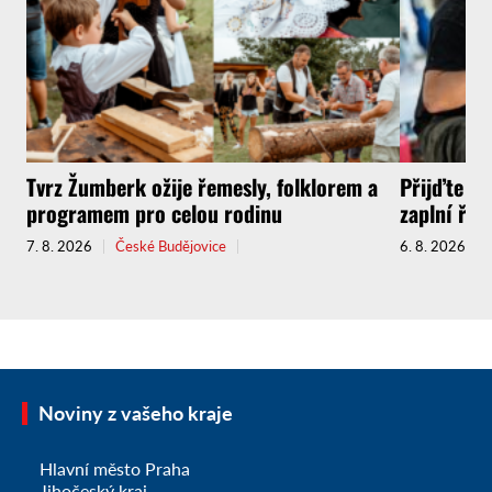
Tvrz Žumberk ožije řemesly, folklorem a
Přijďte za
programem pro celou rodinu
zaplní řem
7. 8. 2026
České Budějovice
6. 8. 2026
Noviny z vašeho kraje
Hlavní město Praha
Jihočeský kraj