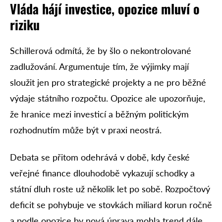
Vláda hájí investice, opozice mluví o
riziku
Schillerová odmítá, že by šlo o nekontrolované
zadlužování. Argumentuje tím, že výjimky mají
sloužit jen pro strategické projekty a ne pro běžné
výdaje státního rozpočtu. Opozice ale upozorňuje,
že hranice mezi investicí a běžným politickým
rozhodnutím může být v praxi neostrá.
Debata se přitom odehrává v době, kdy české
veřejné finance dlouhodobě vykazují schodky a
státní dluh roste už několik let po sobě. Rozpočtový
deficit se pohybuje ve stovkách miliard korun ročně
a podle opozice by nová úprava mohla trend dále