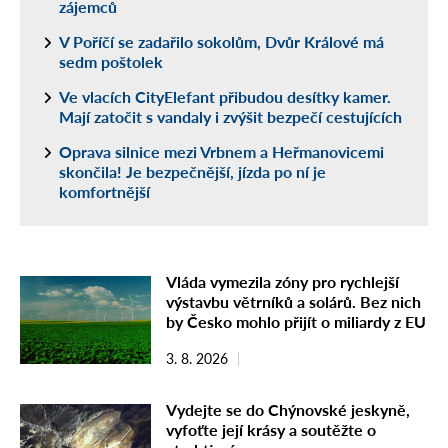
zájemců
V Poříčí se zadařilo sokolům, Dvůr Králové má
sedm poštolek
Ve vlacích CityElefant přibudou desítky kamer.
Mají zatočit s vandaly i zvýšit bezpečí cestujících
Oprava silnice mezi Vrbnem a Heřmanovicemi
skončila! Je bezpečnější, jízda po ní je
komfortnější
Vláda vymezila zóny pro rychlejší
výstavbu větrníků a solárů. Bez nich
by Česko mohlo přijít o miliardy z EU
3. 8. 2026
Vydejte se do Chýnovské jeskyně,
vyfoťte její krásy a soutěžte o