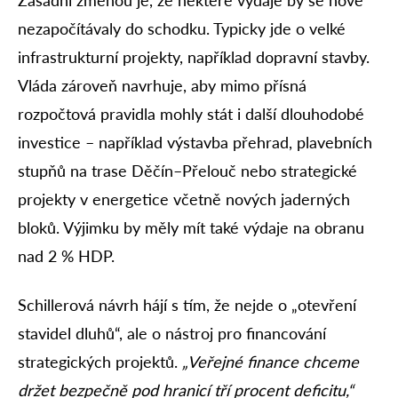
Zásadní změnou je, že některé výdaje by se nově
nezapočítávaly do schodku. Typicky jde o velké
infrastrukturní projekty, například dopravní stavby.
Vláda zároveň navrhuje, aby mimo přísná
rozpočtová pravidla mohly stát i další dlouhodobé
investice – například výstavba přehrad, plavebních
stupňů na trase Děčín–Přelouč nebo strategické
projekty v energetice včetně nových jaderných
bloků. Výjimku by měly mít také výdaje na obranu
nad 2 % HDP.
Schillerová návrh hájí s tím, že nejde o „otevření
stavidel dluhů“, ale o nástroj pro financování
strategických projektů.
„Veřejné finance chceme
držet bezpečně pod hranicí tří procent deficitu,“