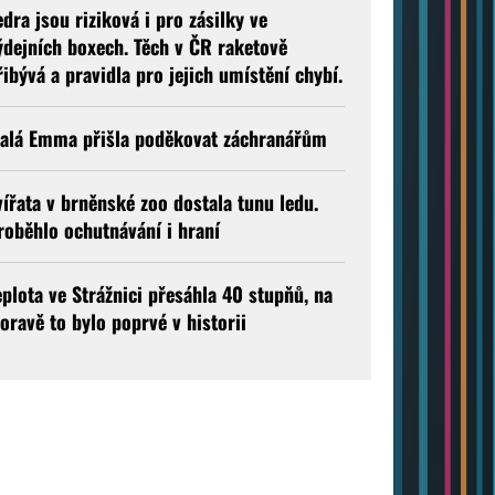
edra jsou riziková i pro zásilky ve
ýdejních boxech. Těch v ČR raketově
řibývá a pravidla pro jejich umístění chybí.
alá Emma přišla poděkovat záchranářům
vířata v brněnské zoo dostala tunu ledu.
roběhlo ochutnávání i hraní
eplota ve Strážnici přesáhla 40 stupňů, na
oravě to bylo poprvé v historii