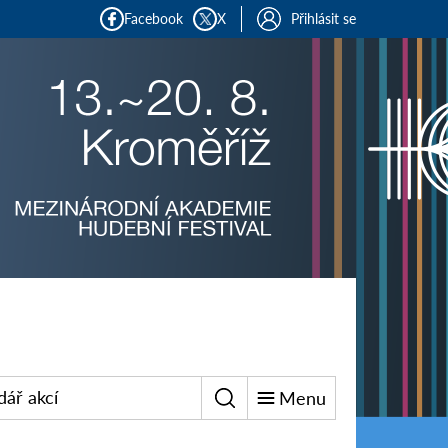
Facebook
X
Přihlásit se
dář akcí
Menu