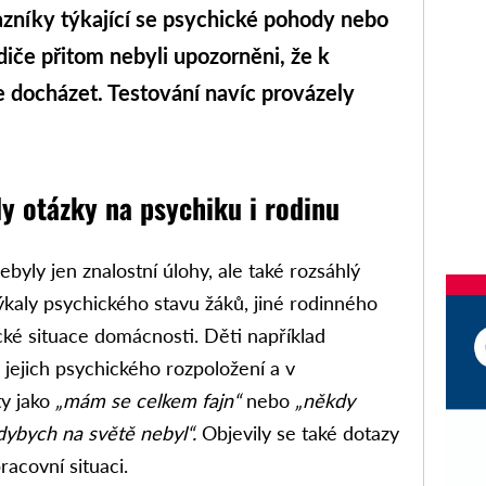
tazníky týkající se psychické pohody nebo
diče přitom nebyli upozorněni, že k
 docházet. Testování navíc provázely
ly otázky na psychiku i rodinu
ebyly jen znalostní úlohy, ale také rozsáhlý
ýkaly psychického stavu žáků, jiné rodinného
ké situace domácnosti. Děti například
jejich psychického rozpoložení a v
ty jako
„mám se celkem fajn“
nebo
„někdy
kdybych na světě nebyl“.
Objevily se také dotazy
racovní situaci.