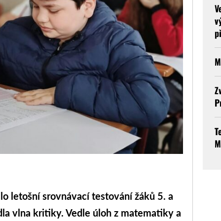
V
v
p
M
Z
P
T
M
o letošní srovnávací testování žáků 5. a
dla vlna kritiky. Vedle úloh z matematiky a