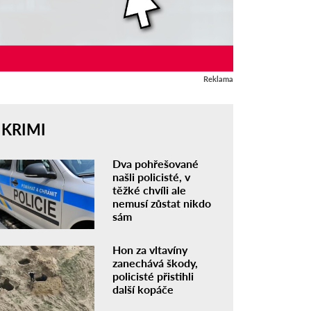
Reklama
KRIMI
Dva pohřešované
našli policisté, v
těžké chvíli ale
nemusí zůstat nikdo
sám
Hon za vltavíny
zanechává škody,
policisté přistihli
další kopáče