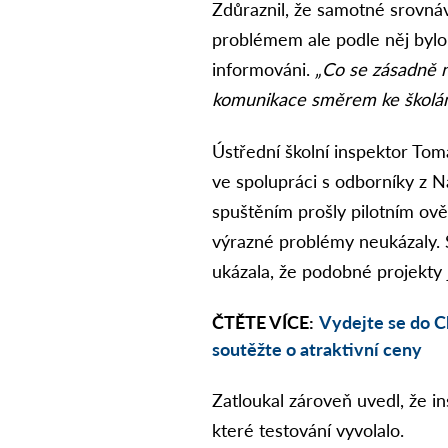
Zdůraznil, že samotné srovnáv
problémem ale podle něj bylo, j
informováni.
„Co se zásadně n
komunikace směrem ke školám
Ústřední školní inspektor Tom
ve spolupráci s odborníky z N
spuštěním prošly pilotním ov
výrazné problémy neukázaly. S
ukázala, že podobné projekty
ČTĚTE VÍCE:
Vydejte se do C
soutěžte o atraktivní ceny
Zatloukal zároveň uvedl, že in
které testování vyvolalo.