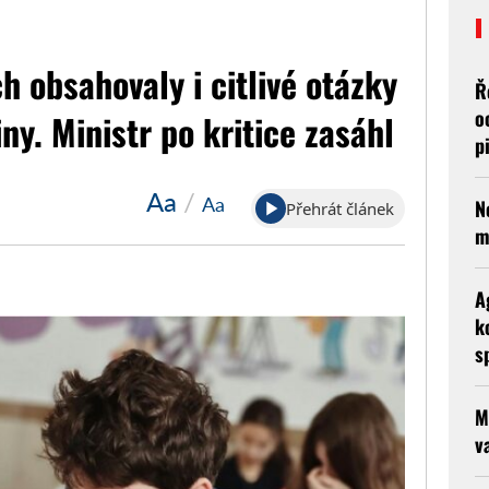
h obsahovaly i citlivé otázky
Ř
o
iny. Ministr po kritice zasáhl
p
Aa
/
Aa
N
Přehrát článek
m
A
k
s
M
v