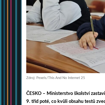
Zdroj: Pexels/This And No Internet 25
ČESKO – Ministerstvo školství zastavil
9. tříd poté, co kvůli obsahu testů zve