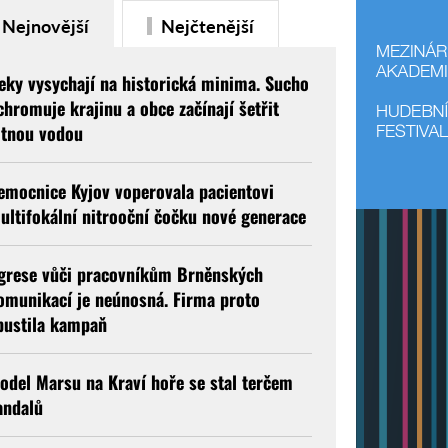
Nejnovější
Nejčtenější
eky vysychají na historická minima. Sucho
chromuje krajinu a obce začínají šetřit
itnou vodou
emocnice Kyjov voperovala pacientovi
ultifokální nitrooční čočku nové generace
grese vůči pracovníkům Brněnských
omunikací je neúnosná. Firma proto
pustila kampaň
odel Marsu na Kraví hoře se stal terčem
andalů