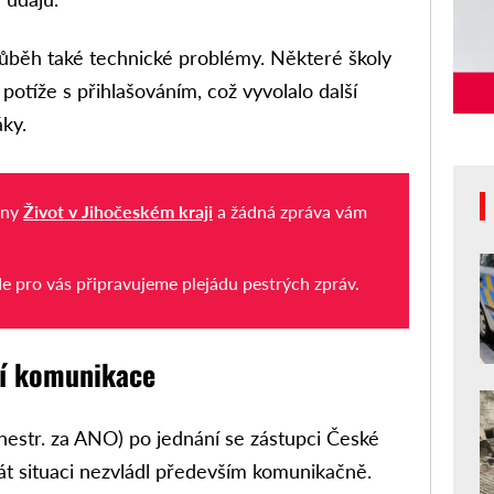
ůběh také technické problémy. Některé školy
potíže s přihlašováním, což vyvolalo další
áky.
iny
Život v Jihočeském kraji
a žádná zpráva vám
de pro vás připravujeme plejádu pestrých zpráv.
ní komunikace
(nestr. za ANO) po jednání se zástupci České
stát situaci nezvládl především komunikačně.