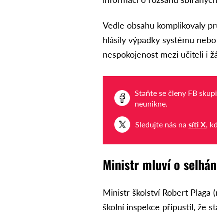
Vedle obsahu komplikovaly pr
hlásily výpadky systému nebo 
nespokojenost mezi učiteli i ž
Staňte se členy FB skup
neunikne.
Sledujte nás na
síti X
, k
Ministr mluví o selhá
Ministr školství Robert Plaga 
školní inspekce připustil, že 