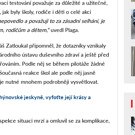
ací testování považuje za důležité a užitečné,
ak byly školy, rodiče i děti o celé akci
epovedlo a považuji to za zásadní selhání, je
, rodičům a dětem,“
uvedl Plaga.
áš Zatloukal připomněl, že dotazníky vznikaly
árodního ústavu duševního zdraví a ještě před
ěřováním. Podle něj se během pilotáže žádné
oučasná reakce škol ale podle něj jasně
 je nutné mnohem podrobněji vysvětlovat.
hýnovské jeskyně, vyfoťte její krásy a
spekce situaci mrzí a omluvil se za komplikace,