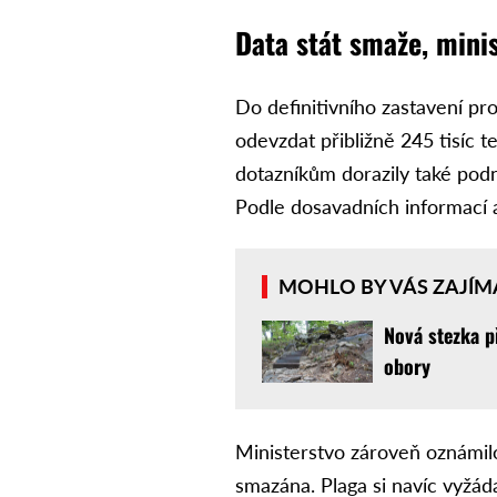
Data stát smaže, mini
Do definitivního zastavení proj
odevzdat přibližně 245 tisíc t
dotazníkům dorazily také pod
Podle dosavadních informací a
MOHLO BY VÁS ZAJÍM
Nová stezka p
obory
Ministerstvo zároveň oznámil
smazána. Plaga si navíc vyžád