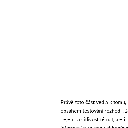
Právě tato část vedla k tomu,
obsahem testování rozhodli, že
nejen na citlivost témat, ale 
informací o rozsahu sbíraných