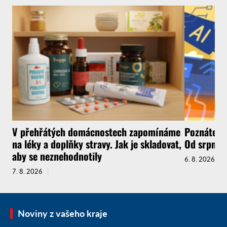
V přehřátých domácnostech zapomínáme
Poznáte, ž
na léky a doplňky stravy. Jak je skladovat,
Od srpna t
aby se neznehodnotily
6. 8. 2026
7. 8. 2026
Noviny z vašeho kraje