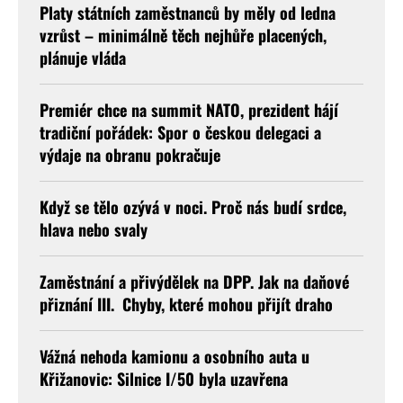
Platy státních zaměstnanců by měly od ledna
vzrůst – minimálně těch nejhůře placených,
plánuje vláda
Premiér chce na summit NATO, prezident hájí
tradiční pořádek: Spor o českou delegaci a
výdaje na obranu pokračuje
Když se tělo ozývá v noci. Proč nás budí srdce,
hlava nebo svaly
Zaměstnání a přivýdělek na DPP. Jak na daňové
přiznání III. Chyby, které mohou přijít draho
Vážná nehoda kamionu a osobního auta u
Křižanovic: Silnice I/50 byla uzavřena