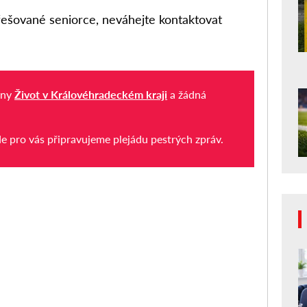
ešované seniorce, neváhejte kontaktovat
iny
Život v Královéhradeckém kraji
a žádná
de pro vás připravujeme plejádu pestrých zpráv.