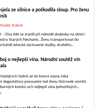
jela ze silnice a poškodila sloup. Pro ženu
lník
Hradec Králové
Dva lidé se zranili při nehodě dodávky na silnici
tastru Starých Nechanic. Ženu transportoval do
rtulník letecké záchranné služby, druhého
evezli zdravotníci. K nehodě ...
boj o nejlepší vína. Národní soutěž vín
ala
ázejících týdnů až do konce srpna čeká
tátory posouzení než dvou tisícovek vzorků.
borných komisí určí nejlepší vína jednotlivých
regionů, která se posléze utkají o…
ek