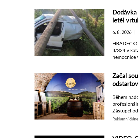
Dodávka s
letěl vrtu
6. 8. 2026
HRADECKO – 
II/324 v ka
nemocnice v
zraněného př
Začal sou
odstartov
Během nadch
profesionální degus
Zástupci od
vinařských 
Reklamní člán