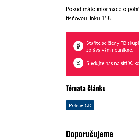
Pokud máte informace o pohř
tísňovou linku 158.
Staňte se členy FB skup
zpráva vám neunikne.
Sledujte nás na
síti X
, k
Témata článku
Policie ČR
Doporučujeme