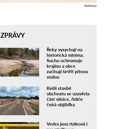
Reklama
ZPRÁVY
Řeky vysychají na
historická minima.
Sucho ochromuje
krajinu a obce
začínají šetřit pitnou
vodou
Kvůli stavbě
obchvatu se uzavřela
část silnice, řidiče
čeká objížďka
Vedra jsou riziková i