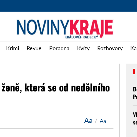
Krimi
Revue
Poradna
Kvízy
Rozhovory
Ka
é ženě, která se od nedělního
D
P
V
Aa
/
Aa
s