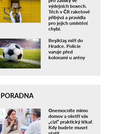
pro zásilky ve
výdejních boxech.
Těch v ČR raketově
přibývá a pravidla
pro jejich umístění
chybí.
Beşiktaş míří do
Hradce. Policie
varuje před
kolonami u arény
PORADNA
Onemocníte mimo
domov a ošetří vás
„cizí“ praktický lékař.
Kdy budete muset
platit