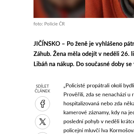
foto: Policie ČR
JIČÍNSKO – Po ženě je vyhlášeno pátrá
Záhub. Žena měla odejít v neděli 26.
Libáň na nákup. Do současné doby se v
„Policisté propátrali okolí byd
SDÍLET
ČLÁNEK
Prověřili, zda se nenachází u
hospitalizovaná nebo zda něk
kamerové záznamy, kdy na jed
poslední pohyb v neděli krátc
policejní mluvčí Iva Kormošov