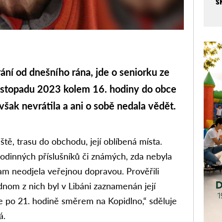
š
ní od dnešního rána, jde o seniorku ze
 listopadu 2023 kolem 16. hodiny do obce
šak nevrátila a ani o sobě nedala vědět.
liště, trasu do obchodu, její oblíbená místa.
 rodinných příslušníků či známých, zda nebyla
am neodjela veřejnou dopravou. Prověřili
nom z nich byl v Libáni zaznamenán její
e po 21. hodině směrem na Kopidlno,“ sděluje
á.