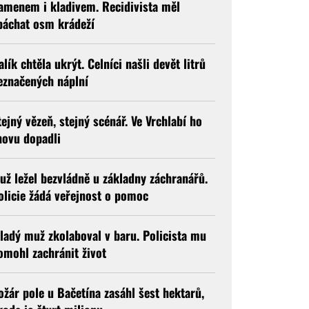
amenem i kladivem. Recidivista měl
páchat osm krádeží
alík chtěla ukrýt. Celníci našli devět litrů
eznačených náplní
tejný vězeň, stejný scénář. Ve Vrchlabí ho
novu dopadli
už ležel bezvládně u základny záchranářů.
olicie žádá veřejnost o pomoc
ladý muž zkolaboval v baru. Policista mu
omohl zachránit život
ožár pole u Bačetína zasáhl šest hektarů,