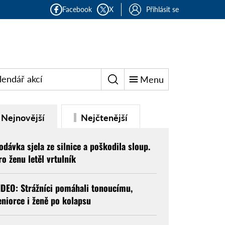
Facebook
X
Přihlásit se
lendář akcí
Menu
Nejnovější
Nejčtenější
odávka sjela ze silnice a poškodila sloup.
ro ženu letěl vrtulník
IDEO: Strážníci pomáhali tonoucímu,
eniorce i ženě po kolapsu