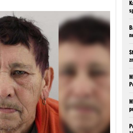
K
s
B
n
S
z
M
P
M
p
P