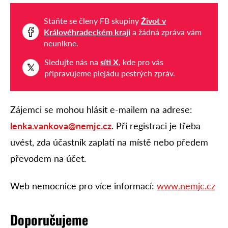
Staňte se členy FB skupiny
Život v
Královéhradeckém kraji
a žádná zpráva vám
neunikne.
Sledujte nás na
síti X
, kde pro vás
připravujeme plejádu pestrých zpráv.
Zájemci se mohou hlásit e-mailem na adrese:
lenka.vankova@nemjc.cz
. Při registraci je třeba
uvést, zda účastník zaplatí na místě nebo předem
převodem na účet.
Web nemocnice pro více informací:
www.nemjc.cz
Doporučujeme