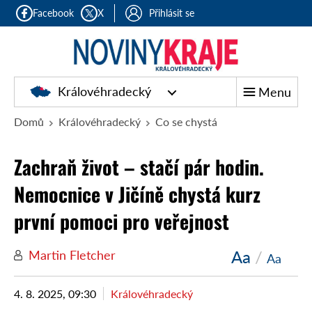
Facebook
X
Přihlásit se
Královéhradecký
Menu
Domů
Královéhradecký
Co se chystá
Zachraň život – stačí pár hodin.
Nemocnice v Jičíně chystá kurz
první pomoci pro veřejnost
Aa
/
Martin Fletcher
Aa
4. 8. 2025, 09:30
Královéhradecký