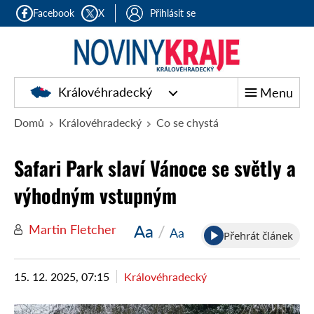
Facebook
X
Přihlásit se
Královéhradecký
Menu
Domů
Královéhradecký
Co se chystá
Safari Park slaví Vánoce se světly a
výhodným vstupným
Aa
/
Martin Fletcher
Aa
Přehrát článek
15. 12. 2025, 07:15
Královéhradecký