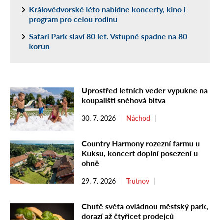
Královédvorské léto nabídne koncerty, kino i
program pro celou rodinu
Safari Park slaví 80 let. Vstupné spadne na 80
korun
Uprostřed letních veder vypukne na
koupališti sněhová bitva
30. 7. 2026
Náchod
Country Harmony rozezní farmu u
Kuksu, koncert doplní posezení u
ohně
29. 7. 2026
Trutnov
Chutě světa ovládnou městský park,
dorazí až čtyřicet prodejců