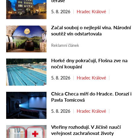
terase
5. 8. 2026
Hradec Králové
Začal souboj o nejlepší vína. Národní
soutěž vín odstartovala
Reklamní článek
Horké dny pokračují, Flošna zve na
noční koupání
5. 8. 2026
Hradec Králové
Chica Checa míří do Hradce. Dorazí i
Pavla Tomicová
5. 8. 2026
Hradec Králové
Vteřiny rozhodují. V Jičíně naučí
veřejnost zachraňovat životy