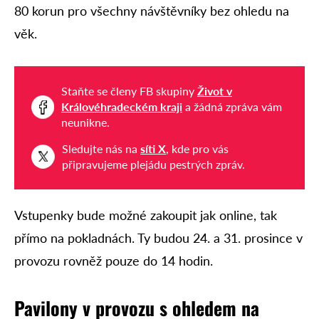
80 korun pro všechny návštěvníky bez ohledu na
věk.
Staňte se členy FB skupiny
Život v
Královéhradeckém kraji
a žádná zpráva vám
neunikne.
Sledujte nás na
síti X
, kde pro vás
připravujeme plejádu pestrých zpráv.
Vstupenky bude možné zakoupit jak online, tak
přímo na pokladnách. Ty budou 24. a 31. prosince v
provozu rovněž pouze do 14 hodin.
Pavilony v provozu s ohledem na