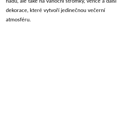
hadů, ale také na vánoční stromky, věnce a další
dekorace, které vytvoří jedinečnou večerní
atmosféru.