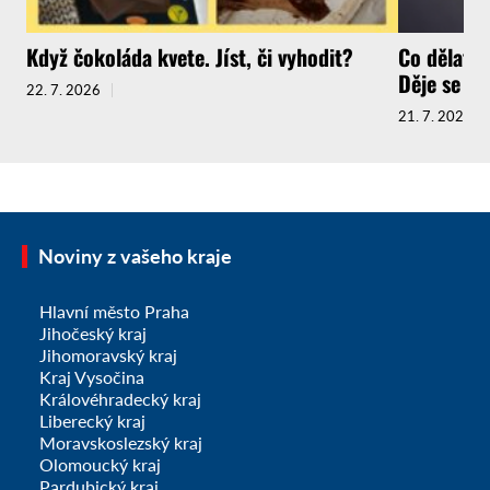
Když čokoláda kvete. Jíst, či vyhodit?
Co dělat, 
Děje se to 
22. 7. 2026
21. 7. 2026
Noviny z vašeho kraje
Hlavní město Praha
Jihočeský kraj
Jihomoravský kraj
Kraj Vysočina
Královéhradecký kraj
Liberecký kraj
Moravskoslezský kraj
Olomoucký kraj
Pardubický kraj