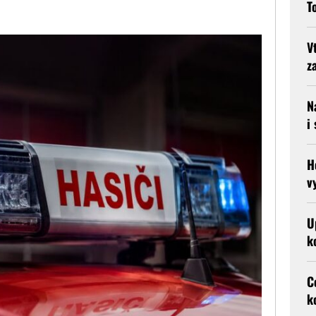
T
V
z
N
i
H
v
U
k
C
k