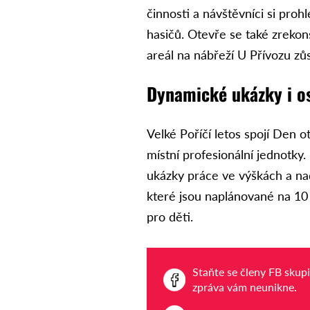
činnosti a návštěvníci si proh
hasičů. Otevře se také zrek
areál na nábřeží U Přívozu z
Dynamické ukázky i os
Velké Poříčí letos spojí Den o
místní profesionální jednotky
ukázky práce ve výškách a n
které jsou naplánované na 10
pro děti.
Staňte se členy FB skup
zpráva vám neunikne.