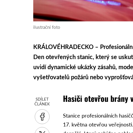
ilustrační foto
KRÁLOVÉHRADECKO – Profesionální ha
Den otevřených stanic, který se uskut
uvidí dynamické ukázky zásahů, modern
vyšetřovatelů požárů nebo vyprošťov
Hasiči otevřou brány v
SDÍLET
ČLÁNEK
Stanice profesionálních hasič
17. května otevřou veřejnosti