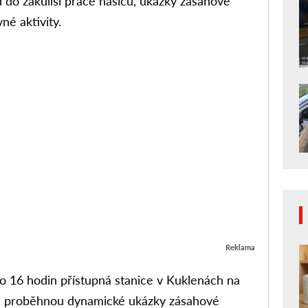
 do zákulisí práce hasičů, ukázky zásahové
né aktivity.
Reklama
o 16 hodin přístupná stanice v Kuklenách na
e proběhnou dynamické ukázky zásahové