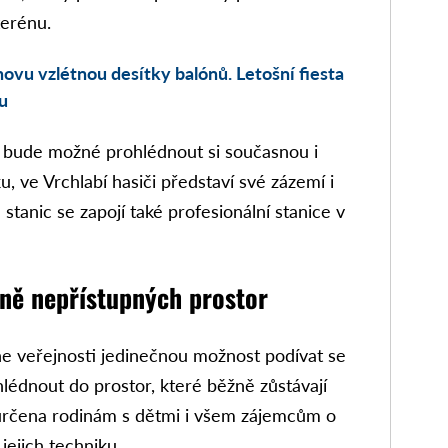
terénu.
vu vzlétnou desítky balónů. Letošní fiesta
u
bude možné prohlédnout si současnou i
, ve Vrchlabí hasiči představí své zázemí i
tanic se zapojí také profesionální stanice v
ně nepřístupných prostor
e veřejnosti jedinečnou možnost podívat se
lédnout do prostor, které běžně zůstávají
 určena rodinám s dětmi i všem zájemcům o
jejich techniku.