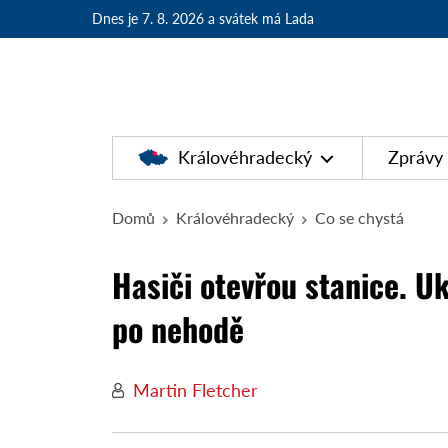
Dnes je 7. 8. 2026
a svátek má Lada
Královéhradecký
Zprávy
Domů
Královéhradecký
Co se chystá
Hasiči otevřou stanice. U
po nehodě
Martin Fletcher