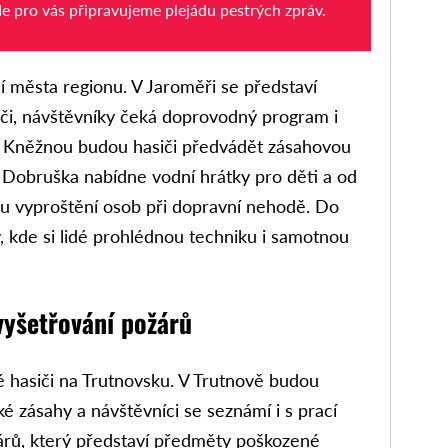
de pro vás připravujeme plejádu pestrých zpráv.
ší města regionu. V Jaroměři se představí
siči, návštěvníky čeká doprovodný program i
d Kněžnou budou hasiči předvádět zásahovou
 Dobruška nabídne vodní hrátky pro děti a od
ku vyproštění osob při dopravní nehodě. Do
 kde si lidé prohlédnou techniku i samotnou
vyšetřování požárů
ké hasiči na Trutnovsku. V Trutnově budou
 zásahy a návštěvníci se seznámí i s prací
árů, který představí předměty poškozené