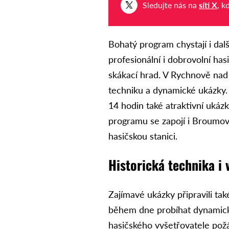
Sledujte nás na
síti X
, k
Bohatý program chystají i dal
profesionální i dobrovolní ha
skákací hrad. V Rychnově na
techniku a dynamické ukázky.
14 hodin také atraktivní ukáz
programu se zapojí i Broumov,
hasičskou stanici.
Historická technika i 
Zajímavé ukázky připravili ta
během dne probíhat dynamické
hasičského vyšetřovatele pož