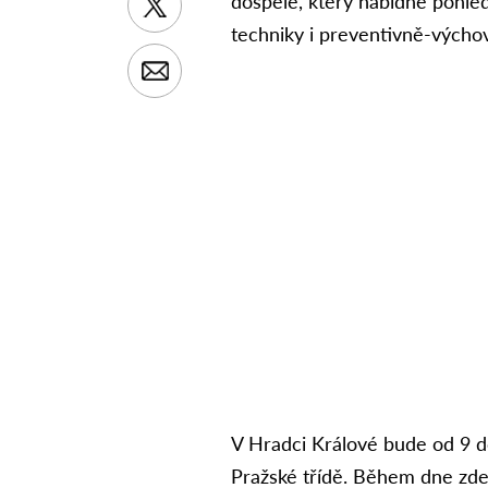
dospělé, který nabídne pohled
techniky i preventivně-výchov
V Hradci Králové bude od 9 d
Pražské třídě. Během dne zd