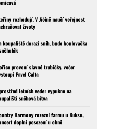
omicová
teřiny rozhodují. V Jičíně naučí veřejnost
achraňovat životy
a koupaliště dorazí sníh, bude koulovačka
 sněhulák
ořice provoní slavné trubičky, večer
ystoupí Pavel Calta
prostřed letních veder vypukne na
oupališti sněhová bitva
ountry Harmony rozezní farmu u Kuksu,
oncert doplní posezení u ohně