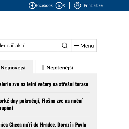
Facebook
X
Přihlásit se
lendář akcí
Menu
Nejnovější
Nejčtenější
alerie zve na letní večery na střešní terase
orké dny pokračují, Flošna zve na noční
oupání
hica Checa míří do Hradce. Dorazí i Pavla