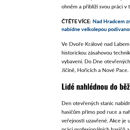
ohněm a přiblíží svou práci v 
ČTĚTE VÍCE:
Nad Hradcem zno
nabídne velkolepou podívano
Ve Dvoře Králové nad Labem 
historickou zásahovou techniku
vybavení. Do Dne otevřených s
Jičíně, Hořicích a Nové Pace.
Lidé nahlédnou do běž
Den otevřených stanic nabídn
hasičům přímo pod ruce a nah
veřejnosti uzavřené. Akce je
práci profesionálních hasičů a 