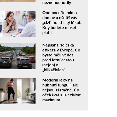
neznehodnotily
Onemocníte mimo
domov a ošetří vás
„cizí“ praktický lékař.
Kdy budete muset
platit
Nepsaná řidičská
etiketa v Evropě. Co
byste měli vědět
před letní cestou
(nejen) o
„blikačkách“
Moderní léky na
hubnutí fungují, ale
nejsou zázračné. Co
očekávat a jak získat
maximum