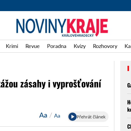
Krimi
Revue
Poradna
Kvízy
Rozhovory
Ka
kážou zásahy i vyprošťování
G
H
k
Aa
/
Aa
Přehrát článek
C