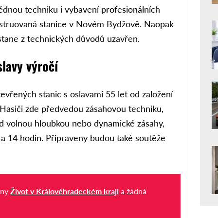
lédnou techniku i vybavení profesionálních
onstruovaná stanice v Novém Bydžově. Naopak
ůstane z technických důvodů uzavřen.
lavy výročí
tevřených stanic s oslavami 55 let od založení
. Hasiči zde předvedou zásahovou techniku,
ad volnou hloubkou nebo dynamické zásahy,
 a 14 hodin. Připraveny budou také soutěže
iny
Život v Královéhradeckém kraji
a žádná