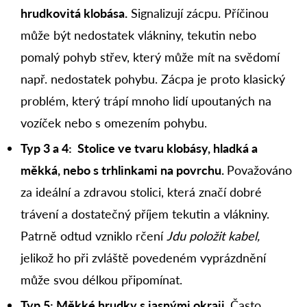
hrudkovitá klobása
.
Signalizují zácpu. Příčinou
může být nedostatek vlákniny, tekutin nebo
pomalý pohyb střev, který může mít na svědomí
např. nedostatek pohybu. Zácpa je proto klasický
problém, který trápí mnoho lidí upoutaných na
vozíček nebo s omezením pohybu.
Typ 3 a 4: Stolice ve tvaru klobásy, hladká a
měkká, nebo s trhlinkami na povrchu.
Považováno
za ideální a zdravou stolici, která značí dobré
trávení a dostatečný příjem tekutin a vlákniny.
Patrně odtud vzniklo rčení
Jdu položit kabel,
jelikož ho při zvláště povedeném vyprázdnění
může svou délkou připomínat.
Typ 5: Měkké hrudky s jasnými okraji.
Často