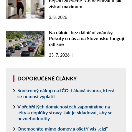
nejsou zázračné. Co očekávat a jak
získat maximum
3. 8. 2026
Na dálnici bez dálniční známky.
Pokuty u nás a na Slovensku fungují
odlišně
23. 7. 2026
DOPORUČENÉ ČLÁNKY
Soukromý nákup na IČO. Lákavá úspora, která
se nemusí vyplatit
V přehřátých domácnostech zapomínáme na
léky a doplňky stravy. Jak je skladovat, aby se
neznehodnotily
Onemocníte mimo domov a ošetří vás „cizí“