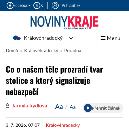
Facebook
X
Přihlásit se
Královéhradecký
Menu
Domů
Královéhradecký
Poradna
Co o našem těle prozradí tvar
stolice a který signalizuje
nebezpečí
Aa
/
Jarmila Rýdlová
Aa
Přehrát článek
3. 7. 2026, 07:07
Královéhradecký