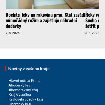
Dochází léky na rakovinu prsu. Stát zavádí
Řeky vysyc
mimořádný režim a zajišťuje náhradní
Sucho ochr
dodávky
šetřit pit
7. 8. 2026
6. 8. 2026
Noviny z vašeho kraje
Hlavní město Praha
Jihočeský kraj
Jihomoravský kraj
Kraj Vysočina
Královéhradecký kraj
Liberecký kraj