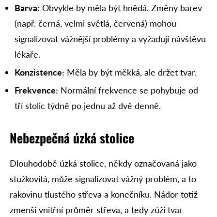
Barva:
Obvykle by měla být hnědá. Změny barev
(např. černá, velmi světlá, červená) mohou
signalizovat vážnější problémy a vyžadují návštěvu
lékaře.
Konzistence:
Měla by být měkká, ale držet tvar.
Frekvence:
Normální frekvence se pohybuje od
tří stolic týdně po jednu až dvě denně.
Nebezpečná úzká stolice
Dlouhodobě úzká stolice, někdy označovaná jako
stužkovitá, může signalizovat vážný problém, a to
rakovinu tlustého střeva a konečníku. Nádor totiž
zmenší vnitřní průměr střeva, a tedy zúží tvar