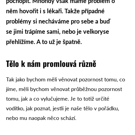
pochopit. Mnohdy však máme problém o
něm hovořit i s lékaři. Takže případné
problémy si necháváme pro sebe a buď
se jimi trápíme sami, nebo je velkoryse
přehlížíme. A to už je špatně.
Tělo k nám promlouvá různě
Tak jako bychom měli věnovat pozornost tomu, co
jíme, měli bychom věnovat průběžnou pozornost
tomu, jak a co vylučujeme. Je to totiž určité
vodítko, jak poznat, jestli je naše tělo v pořádku,
nebo mu naopak něco schází.