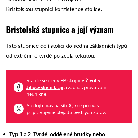
Bristolskou stupnici konzistence stolice.
Bristolská stupnice a její význam
Tato stupnice dělí stolici do sedmi základních typů,
od extrémně tvrdé po zcela tekutou.
Staňte se členy FB skupiny
Život v
Jihočeském kraji
a žádná zpráva vám
neunikne.
Sledujte nás na
síti X
, kde pro vás
připravujeme plejádu pestrých zpráv.
Typ 1 a 2:
Tvrdé, oddělené hrudky nebo