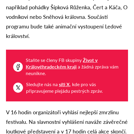
například pohádky Šípková Růženka, Čert a Káča, O
vodníkovi nebo Sněhová královna. Součástí
programu bude také animační vystoupení Ledové
království.
Staňte se členy FB skupiny
Život v
Královéhradeckém kraji
a žádná zpráva vám
neunikne.
Sledujte nás na
síti X
, kde pro vás
připravujeme plejádu pestrých zpráv.
V 16 hodin organizátoři vyhlásí nejlepší zmrzlinu
festivalu. Na slavnostní vyhlášení naváže závěrečné
loutkové představení a v 17 hodin celá akce skončí.