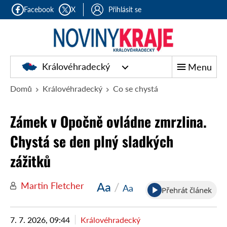
Facebook
X
Přihlásit se
Královéhradecký
Menu
Domů
Královéhradecký
Co se chystá
Zámek v Opočně ovládne zmrzlina.
Chystá se den plný sladkých
zážitků
Aa
/
Martin Fletcher
Aa
Přehrát článek
7. 7. 2026, 09:44
Královéhradecký