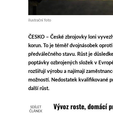
ilustrační foto
ČESKO – České zbrojovky loni vyvezly
korun. To je téměř dvojnásobek oprot
předválečného stavu. Růst je důsledke
poptávky ozbrojených složek v Evropě 
rozšiřují výrobu a najímají zaměstnanc
možností. Nedostatek kvalifikované pra
další růst.
Vývoz roste, domácí p
SDÍLET
ČLÁNEK