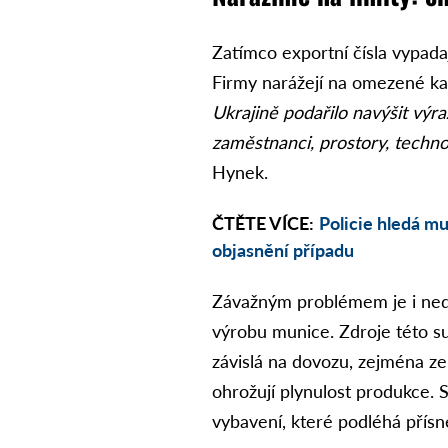
Zatímco exportní čísla vypadaj
Firmy narážejí na omezené kap
Ukrajině podařilo navýšit výr
zaměstnanci, prostory, techno
Hynek.
ČTĚTE VÍCE:
Policie hledá mu
objasnění případu
Závažným problémem je i nedo
výrobu munice. Zdroje této su
závislá na dovozu, zejména z
ohrožují plynulost produkce. S
vybavení, které podléhá přísné