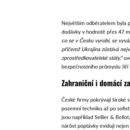
Největším odběratelem byla p
dodávky v hodnotě přes 47 mi
co se v Česku vyrobí, se vyvá
přičemž Ukrajina zůstává nej
zprostředkovatelské státy,“
uve
bezpečnostního průmyslu Jiří
Zahraniční i domácí z
České firmy pokrývají široké 
pozemní techniku až po sofis
jsou například Sellier & Bell
nárůst poptávky evidují neje