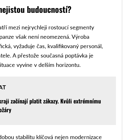
 nejistou budoucností?
tří mezi nejrychleji rostoucí segmenty
panze však není neomezená. Výroba
ická, vyžaduje čas, kvalifikovaný personál,
atele. A přestože současná poptávka je
situace vyvine v delším horizontu.
AT
raji začínají platit zákazy. Kvůli extrémnímu
ožáry
dobou stabilitu klíčová nejen modernizace