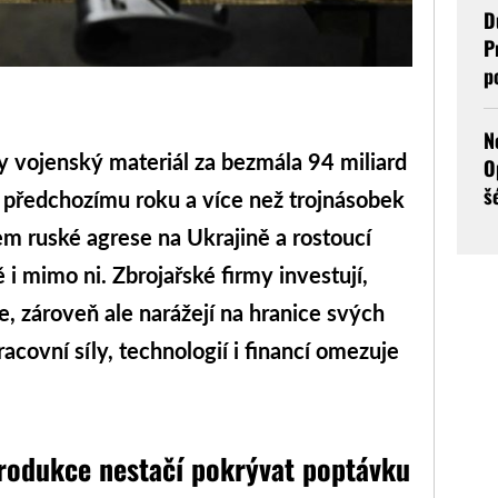
D
P
p
N
 vojenský materiál za bezmála 94 miliard
O
š
i předchozímu roku a více než trojnásobek
m ruské agrese na Ukrajině a rostoucí
i mimo ni. Zbrojařské firmy investují,
e, zároveň ale narážejí na hranice svých
covní síly, technologií i financí omezuje
rodukce nestačí pokrývat poptávku