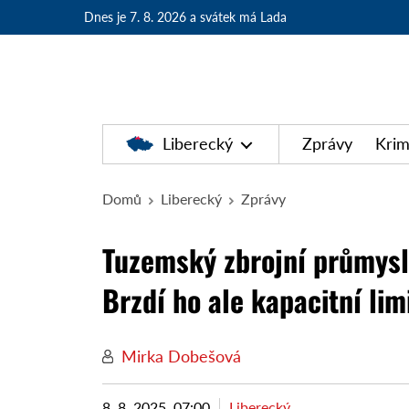
Dnes je 7. 8. 2026
a svátek má Lada
Liberecký
Zprávy
Krim
Domů
Liberecký
Zprávy
Tuzemský zbrojní průmysl 
Brzdí ho ale kapacitní lim
Mirka Dobešová
8. 8. 2025, 07:00
Liberecký