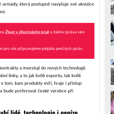
ké armády, která postupně navyšuje své akvizice
mi.
iny
Život v Jihočeském kraji
a žádná zpráva vám
de pro vás připravujeme plejádu pestrých zpráv.
ontrakty a investují do nových technologií.
bní linky, a to jak kvůli exportu, tak kvůli
v tom, kam produkty míří, hraje i přístup
da bude preferovat české výrobce při
ybí lidé, technologie i peníze