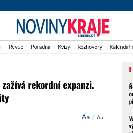
i
Revue
Poradna
Kvízy
Rozhovory
Kalendář 
zažívá rekordní expanzi.
Ř
o
ity
p
Aa
/
Aa
V
v