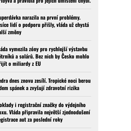
řibývá a pravidla pro jejich umístění chybí.
uperdávka narazila na první problémy.
isíce lidí o podporu přišly, vláda už chystá
alší změny
láda vymezila zóny pro rychlejší výstavbu
ětrníků a solárů. Bez nich by Česko mohlo
řijít o miliardy z EU
edra dnes znovu zesílí. Tropické noci berou
idem spánek a zvyšují zdravotní rizika
oklady i registrační značky do výdejního
oxu. Vláda připravila největší zjednodušení
egistrace aut za poslední roky