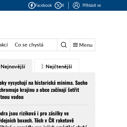
Facebook
X
Přihlásit se
akcí
Co se chystá
Menu
Nejnovější
Nejčtenější
eky vysychají na historická minima. Sucho
chromuje krajinu a obce začínají šetřit
itnou vodou
edra jsou riziková i pro zásilky ve
ýdejních boxech. Těch v ČR raketově