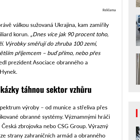
Reklama
rávě válkou sužovaná Ukrajina, kam zamířily
liard korun.
„Dnes více jak 90 procent toho,
ží. Výrobky směřují do zhruba 100 zemí,
větším příjemcem – buď přímo, nebo přes
dl prezident Asociace obranného a
 Hynek.
akázky táhnou sektor vzhůru
spektrum výroby – od munice a střeliva přes
tikované obranné systémy. Významnými hráči
ot, Česká zbrojovka nebo CSG Group. Výrazný
n ze strany zahraničních armád a obranného