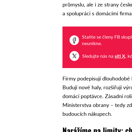
průmyslu, ale i ze strany čes
a spolupráci s domácími firma
Staňte se členy FB skup
neunikne.
Sledujte nás na
síti X
, k
Firmy podepisují dlouhodobé k
Budují nové haly, rozšiřují výro
domácí poptávce. Zásadní roli 
Ministerstva obrany – tedy z
budoucích nákupech.
Narážíme na limity: ch