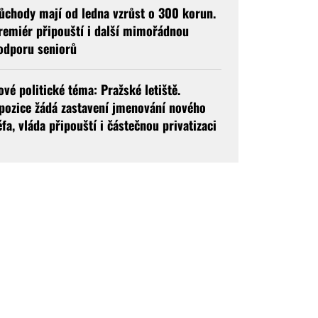
ůchody mají od ledna vzrůst o 300 korun.
remiér připouští i další mimořádnou
odporu seniorů
ové politické téma: Pražské letiště.
pozice žádá zastavení jmenování nového
éfa, vláda připouští i částečnou privatizaci