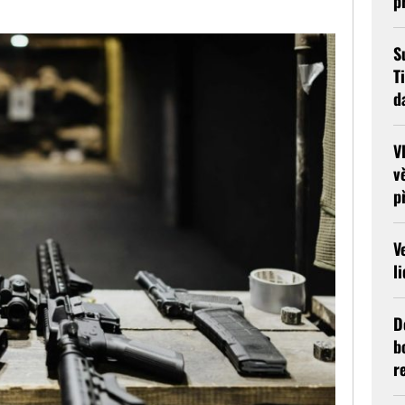
p
S
T
d
V
v
p
V
l
D
b
r