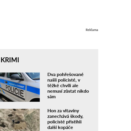
Reklama
KRIMI
Dva pohřešované
našli policisté, v
těžké chvíli ale
nemusí zůstat nikdo
sám
Hon za vltavíny
zanechává škody,
policisté přistihli
další kopáče