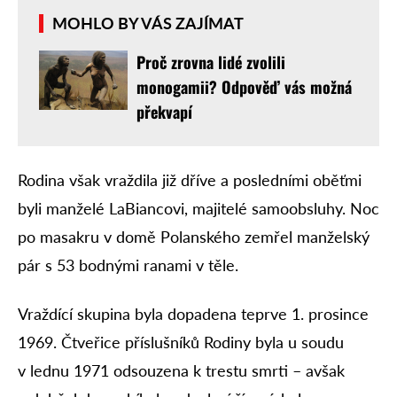
MOHLO BY VÁS ZAJÍMAT
Proč zrovna lidé zvolili
monogamii? Odpověď vás možná
překvapí
Rodina však vraždila již dříve a posledními oběťmi
byli manželé LaBiancovi, majitelé samoobsluhy. Noc
po masakru v domě Polanského zemřel manželský
pár s 53 bodnými ranami v těle.
Vraždící skupina byla dopadena teprve 1. prosince
1969. Čtveřice příslušníků Rodiny byla u soudu
v lednu 1971 odsouzena k trestu smrti – avšak