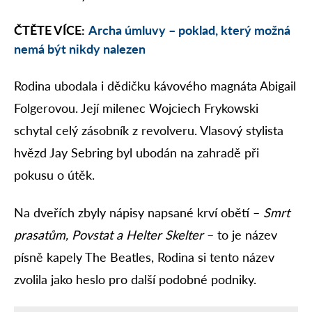
ČTĚTE VÍCE:
Archa úmluvy – poklad, který možná
nemá být nikdy nalezen
Rodina ubodala i dědičku kávového magnáta Abigail
Folgerovou. Její milenec Wojciech Frykowski
schytal celý zásobník z revolveru. Vlasový stylista
hvězd Jay Sebring byl ubodán na zahradě při
pokusu o útěk.
Na dveřích zbyly nápisy napsané krví obětí –
Smrt
prasatům, Povstat a Helter Skelter
– to je název
písně kapely The Beatles, Rodina si tento název
zvolila jako heslo pro další podobné podniky.