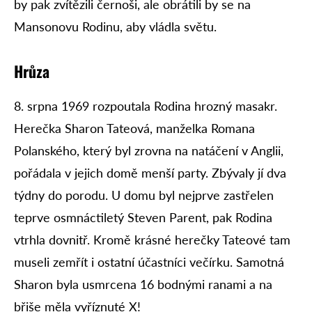
by pak zvítězili černoši, ale obrátili by se na
Mansonovu Rodinu, aby vládla světu.
Hrůza
8. srpna 1969 rozpoutala Rodina hrozný masakr.
Herečka Sharon Tateová, manželka Romana
Polanského, který byl zrovna na natáčení v Anglii,
pořádala v jejich domě menší party. Zbývaly jí dva
týdny do porodu. U domu byl nejprve zastřelen
teprve osmnáctiletý Steven Parent, pak Rodina
vtrhla dovnitř. Kromě krásné herečky Tateové tam
museli zemřít i ostatní účastníci večírku. Samotná
Sharon byla usmrcena 16 bodnými ranami a na
břiše měla vyříznuté X!