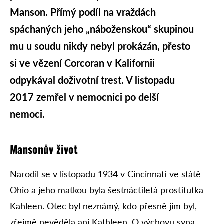
Manson. Přímý podíl na vraždách
spáchaných jeho „náboženskou“ skupinou
mu u soudu nikdy nebyl prokázán, přesto
si ve vězení Corcoran v Kalifornii
odpykával doživotní trest. V listopadu
2017 zemřel v nemocnici po delší
nemoci.
Mansonův život
Narodil se v listopadu 1934 v Cincinnati ve státě
Ohio a jeho matkou byla šestnáctiletá prostitutka
Kahleen. Otec byl neznámý, kdo přesně jím byl,
zřejmě nevěděla ani Kathleen. O výchovu syna