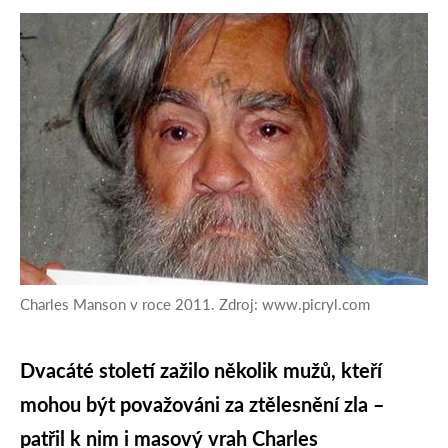
Charles Manson v roce 2011. Zdroj: www.picryl.com
Dvacáté století zažilo několik mužů, kteří
mohou být považováni za ztělesnění zla –
patřil k nim i masový vrah Charles