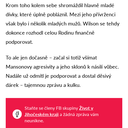
Krom toho kolem sebe shromáždil hlavně mladé
dívky, které úplně pobláznil. Mezi jeho přívrženci
však bylo i několik mladých mužů. Wilson se tehdy
dokonce rozhodl celou Rodinu finančně
podporovat.
To ale jen dočasně – začal si totiž všímat
Mansonovy agresivity a jeho sklonů k násilí vůbec.
Nadále už odmítl je podporovat a dostal děsivý
dárek – tajemnou zprávu a kulku.
Staňte se členy FB skupiny
Život v
Jihočeském kraji
a žádná zpráva vám
neunikne.