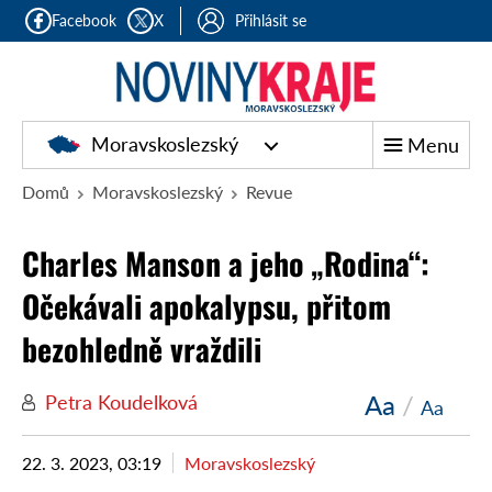
Facebook
X
Přihlásit se
Moravskoslezský
Menu
Domů
Moravskoslezský
Revue
Charles Manson a jeho „Rodina“:
Očekávali apokalypsu, přitom
bezohledně vraždili
Aa
/
Petra Koudelková
Aa
22. 3. 2023, 03:19
Moravskoslezský