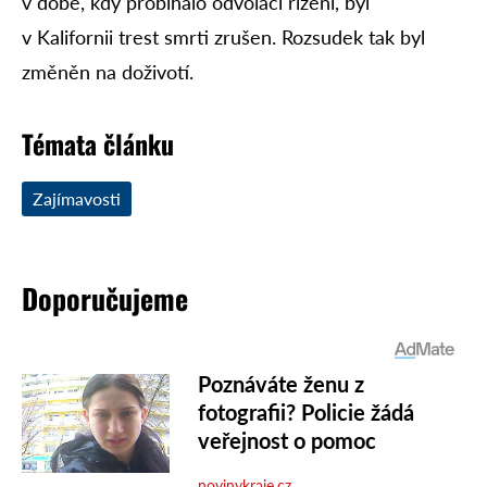
v době, kdy probíhalo odvolací řízení, byl
v Kalifornii trest smrti zrušen. Rozsudek tak byl
změněn na doživotí.
Témata článku
Zajímavosti
Doporučujeme