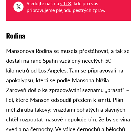
Sledujte nás na
síti X
, kde pro vás
připravujeme plejádu pestrých zpráv.
Rodina
Mansonova Rodina se musela přestěhovat, a tak se
dostali na ranč Spahn vzdálený necelých 50
kilometrů od Los Angeles. Tam se připravovali na
apokalypsu, která se podle Mansona blížila.
Zároveň došlo ke zpracovávání seznamu „prasat“ –
lidí, které Manson odsoudil předem k smrti. Plán
měl zhruba takový: vraždami bohatých a slavných
chtěl rozpoutat masové nepokoje tím, že by se vina
svedla na černochy. Ve válce černochů a bělochů