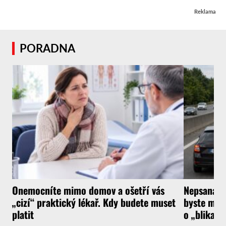
Reklama
PORADNA
Onemocníte mimo domov a ošetří vás
Nepsaná ři
„cizí“ praktický lékař. Kdy budete muset
byste měli
platit
o „blikačk