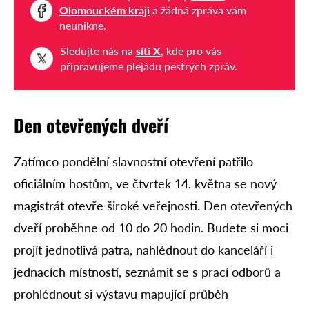
Olomouckém kraji
a žádná zpráva vám
neunikne.
Sledujte nás na
síti X
, kde pro vás
připravujeme plejádu pestrých zpráv.
Den otevřených dveří
Zatímco pondělní slavnostní otevření patřilo
oficiálním hostům, ve čtvrtek 14. května se nový
magistrát otevře široké veřejnosti. Den otevřených
dveří proběhne od 10 do 20 hodin. Budete si moci
projít jednotlivá patra, nahlédnout do kanceláří i
jednacích místností, seznámit se s prací odborů a
prohlédnout si výstavu mapující průběh