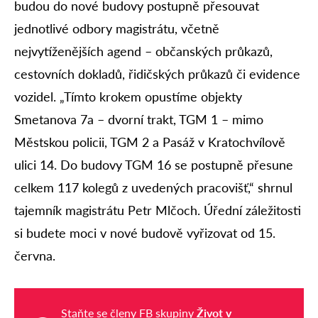
budou do nové budovy postupně přesouvat
jednotlivé odbory magistrátu, včetně
nejvytíženějších agend – občanských průkazů,
cestovních dokladů, řidičských průkazů či evidence
vozidel. „Tímto krokem opustíme objekty
Smetanova 7a – dvorní trakt, TGM 1 – mimo
Městskou policii, TGM 2 a Pasáž v Kratochvílově
ulici 14. Do budovy TGM 16 se postupně přesune
celkem 117 kolegů z uvedených pracovišť,“ shrnul
tajemník magistrátu Petr Mlčoch. Úřední záležitosti
si budete moci v nové budově vyřizovat od 15.
června.
Staňte se členy FB skupiny
Život v