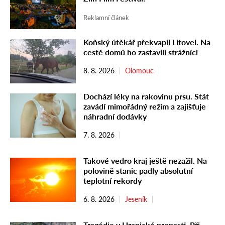
Reklamní článek
Koňský útěkář překvapil Litovel. Na
cestě domů ho zastavili strážníci
8. 8. 2026
Olomouc
Dochází léky na rakovinu prsu. Stát
zavádí mimořádný režim a zajišťuje
náhradní dodávky
7. 8. 2026
Takové vedro kraj ještě nezažil. Na
polovině stanic padly absolutní
teplotní rekordy
6. 8. 2026
Jeseník
Tragédie v Hranické propasti. Při