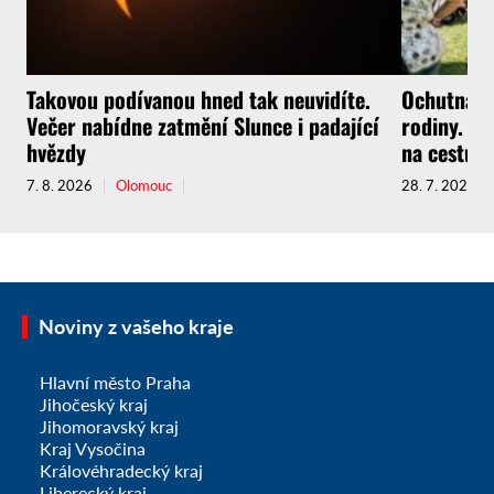
Takovou podívanou hned tak neuvidíte.
Ochutnávky
Večer nabídne zatmění Slunce i padající
rodiny. Fe
hvězdy
na cestu.
7. 8. 2026
Olomouc
28. 7. 2026
Noviny z vašeho kraje
Hlavní město Praha
Jihočeský kraj
Jihomoravský kraj
Kraj Vysočina
Královéhradecký kraj
Liberecký kraj