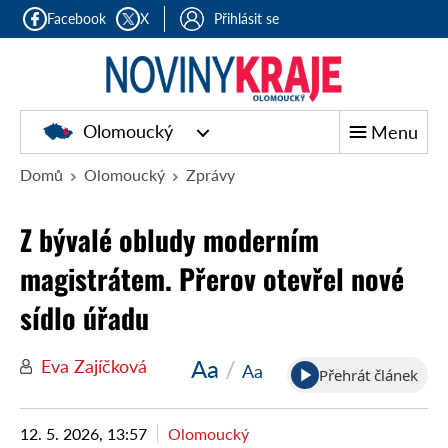
Facebook
X
Přihlásit se
Olomoucký
Menu
Domů
Olomoucký
Zprávy
Z bývalé obludy moderním
magistrátem. Přerov otevřel nové
sídlo úřadu
Aa
/
Eva Zajíčková
Aa
Přehrát článek
12. 5. 2026, 13:57
Olomoucký