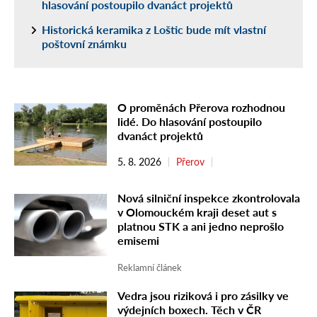
hlasování postoupilo dvanáct projektů
Historická keramika z Loštic bude mít vlastní
poštovní známku
O proměnách Přerova rozhodnou
lidé. Do hlasování postoupilo
dvanáct projektů
5. 8. 2026
Přerov
Nová silniční inspekce zkontrolovala
v Olomouckém kraji deset aut s
platnou STK a ani jedno neprošlo
emisemi
Reklamní článek
Vedra jsou riziková i pro zásilky ve
výdejních boxech. Těch v ČR