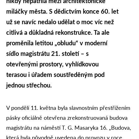
nikdy nepatřila mezi architektonické
miláčky města. S dědictvím konce 60. let
už se navíc nedalo udělat o moc víc než
citlivá a důkladná rekonstrukce. Ta ale
proměnila letitou „obludu“ v moderní
sídlo magistrátu 21. století – s
otevřenými prostory, vyhlídkovou
terasou i úřadem soustředěným pod
jednou střechou.
V pondělí 11. května byla slavnostním přestřižením
pásky oficiálně otevřena zrekonstruovaná budova
magistrátu na náměstí T. G. Masaryka 16. „Budova,
která byla původně uvedena do provozu v roce