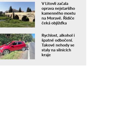
V Litovli začala
oprava nejstaršího
kamenného mostu
na Moravě. Řidiče
čeká objížďka
Rychlost, alkohol i
špatné odbočení.
Takové nehody se
staly na silnicích
kraje