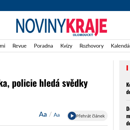
imi
Revue
Poradna
Kvízy
Rozhovory
Kalendář
a, policie hledá svědky
K
d
D
Aa
/
Aa
m
Přehrát článek
d