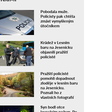
Pobodala muže.
Policisty pak chtěla
zmást vymyšleným
útočníkem
Krádež v Lesním
baru na Jesenicku
objasnili pražští
policisté
Pražští policisté
pomohli dopadnout
zloděje v lesním baru
na Jesenicku.
Poznali ho z
vlastních fotografií
Syn bodl otce
loveckým nožem. Po