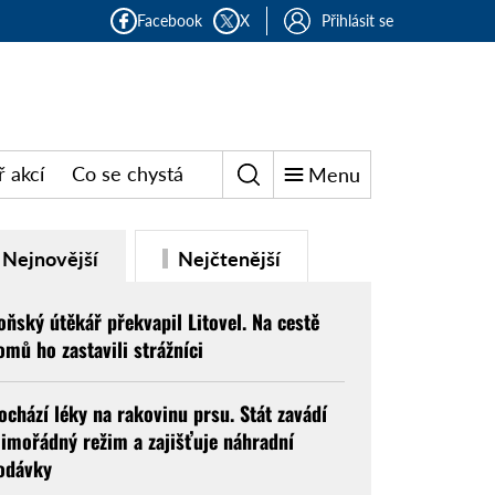
Facebook
X
Přihlásit se
 akcí
Co se chystá
Menu
Nejnovější
Nejčtenější
oňský útěkář překvapil Litovel. Na cestě
omů ho zastavili strážníci
ochází léky na rakovinu prsu. Stát zavádí
imořádný režim a zajišťuje náhradní
odávky