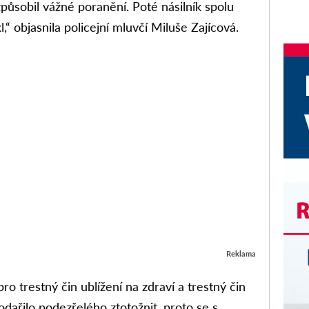
způsobil vážné poranění. Poté násilník spolu
l,“ objasnila policejní mluvčí Miluše Zajícová.
Reklama
ro trestný čin ublížení na zdraví a trestný čin
odařilo podezřelého ztotožnit, proto se s