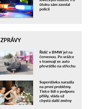
útoku sám zavolal
policii
ZPRÁVY
Řidič v BMW jel na
červenou. Po srážce
s tramvají se auto
převrátilo na střechu
Superdávka narazila
na první problémy.
Tisíce lidí o podporu
přišly, vláda už
chystá další změny