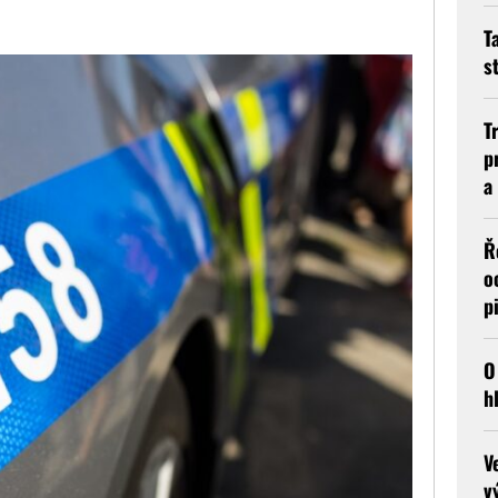
T
s
T
p
a
Ř
o
p
O
h
V
v