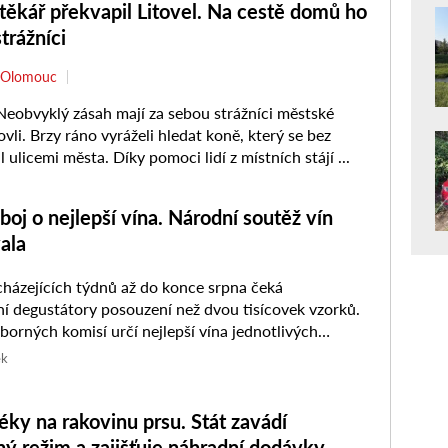
ěkář překvapil Litovel. Na cestě domů ho
strážníci
Olomouc
eobvyklý zásah mají za sebou strážníci městské
tovli. Brzy ráno vyráželi hledat koně, který se bez
l ulicemi města. Díky pomoci lidí z místních stájí ...
boj o nejlepší vína. Národní soutěž vín
ala
ázejících týdnů až do konce srpna čeká
tátory posouzení než dvou tisícovek vzorků.
borných komisí určí nejlepší vína jednotlivých
regionů, která se posléze utkají o…
ek
éky na rakovinu prsu. Stát zavádí
ý režim a zajišťuje náhradní dodávky