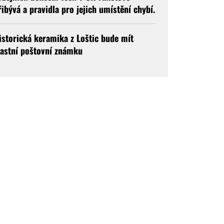
řibývá a pravidla pro jejich umístění chybí.
istorická keramika z Loštic bude mít
lastní poštovní známku