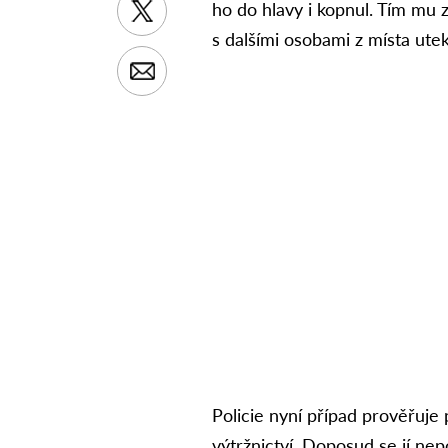
ho do hlavy i kopnul. Tím mu 
s dalšími osobami z místa utek
Policie nyní případ prověřuje p
výtržnictví. Doposud se jí nep