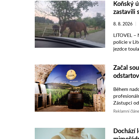
Koňský út
zastavili 
8. 8. 2026
LITOVEL – N
policie v Li
jezdce toula
Začal sou
odstartov
Během nadch
profesionální degus
Zástupci od
vinařských 
Reklamní člán
Dochází l
mimořádn