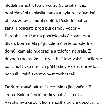
hledali třináctiletou dívku ze Svitavska, jejíž
pohřešování nahlásila matka a byla zde důvodná
obava, že by si mohla ublížit. Poslední pátrání
zahájili policisté před půl osmou večer v
Pardubicích. Rodina pohřešovala čtrnáctiletou
dívku, která měla přijít kolem čtvrté odpoledne
domů, kam ale nedorazila a telefon nebrala. Z
důvodů rodiny, že se dívka bojí tmy, zahájili policisté
pátrání. Dívku našli za půl hodiny v centru města a
nechali ji také zkontrolovat záchranáři.
Další zajímavá pátrací akce mimo jiné začala 7.
ledna. Kolem čtvrté hodiny nahlásil muž z
Vysokomýtska že jeho manželka odjela dopoledne