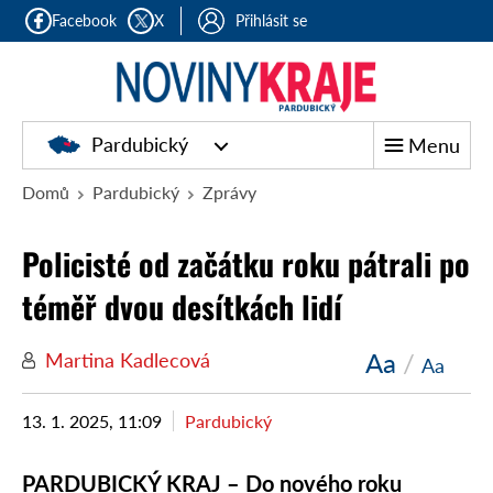
Facebook
X
Přihlásit se
Pardubický
Menu
Domů
Pardubický
Zprávy
Policisté od začátku roku pátrali po
téměř dvou desítkách lidí
Aa
/
Martina Kadlecová
Aa
13. 1. 2025, 11:09
Pardubický
PARDUBICKÝ KRAJ – Do nového roku