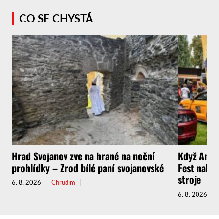
CO SE CHYSTÁ
Hrad Svojanov zve na hrané na noční
Když Amer
prohlídky – Zrod bílé paní svojanovské
Fest nabíd
stroje
6. 8. 2026
Chrudim
6. 8. 2026