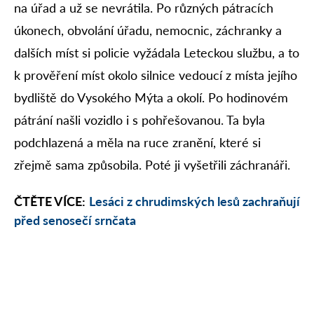
na úřad a už se nevrátila. Po různých pátracích
úkonech, obvolání úřadu, nemocnic, záchranky a
dalších míst si policie vyžádala Leteckou službu, a to
k prověření míst okolo silnice vedoucí z místa jejího
bydliště do Vysokého Mýta a okolí. Po hodinovém
pátrání našli vozidlo i s pohřešovanou. Ta byla
podchlazená a měla na ruce zranění, které si
zřejmě sama způsobila. Poté ji vyšetřili záchranáři.
ČTĚTE VÍCE:
Lesáci z chrudimských lesů zachraňují
před senosečí srnčata