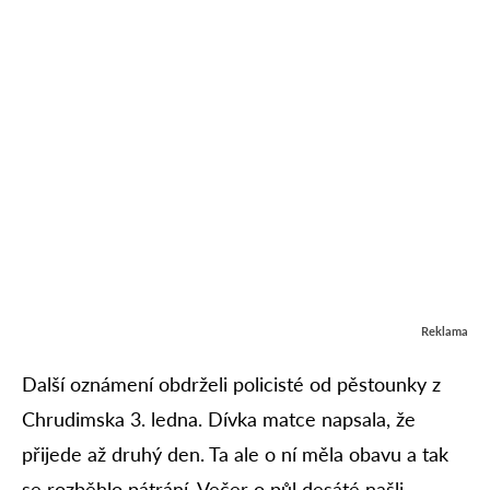
Reklama
Další oznámení obdrželi policisté od pěstounky z
Chrudimska 3. ledna. Dívka matce napsala, že
přijede až druhý den. Ta ale o ní měla obavu a tak
se rozběhlo pátrání. Večer o půl desáté našli