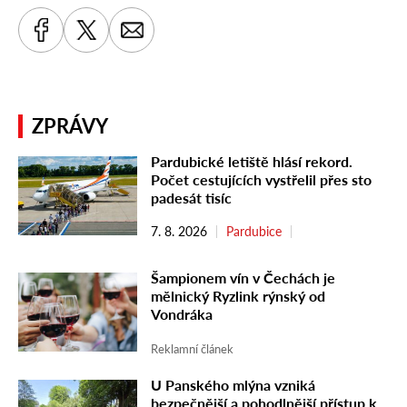
ZPRÁVY
Pardubické letiště hlásí rekord.
Počet cestujících vystřelil přes sto
padesát tisíc
7. 8. 2026
Pardubice
Šampionem vín v Čechách je
mělnický Ryzlink rýnský od
Vondráka
Reklamní článek
U Panského mlýna vzniká
bezpečnější a pohodlnější přístup k