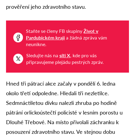
prověření jeho zdravotního stavu.
Staňte se členy FB skupiny
Život v
Pardubickém kraji
a žádná zpráva vám
neunikne.
Sledujte nás na
síti X
, kde pro vás
připravujeme plejádu pestrých zpráv.
Hned tři pátrací akce začaly v pondělí 6. ledna
okolo třetí odpoledne. Hledali tři nezletilce.
Sedmnáctiletou dívku nalezli zhruba po hodině
pátrání orlickoústečtí policisté v lesním porostu u
Dlouhé Třebové. Na místo přivolali záchranku k
posouzení zdravotního stavu. Ve stejnou dobu