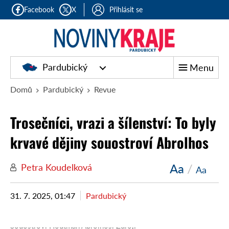
Facebook
X
Přihlásit se
Pardubický
Menu
Domů
Pardubický
Revue
Trosečníci, vrazi a šílenství: To byly
krvavé dějiny souostroví Abrolhos
Aa
/
Petra Koudelková
Aa
31. 7. 2025, 01:47
Pardubický
Souostroví Houtman Abrolhos. Zdroj: