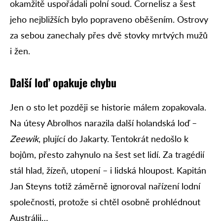
okamžitě uspořádali polní soud. Cornelisz a šest
jeho nejbližších bylo popraveno oběšením. Ostrovy
za sebou zanechaly přes dvě stovky mrtvých mužů
i žen.
Další loď opakuje chybu
Jen o sto let později se historie málem zopakovala.
Na útesy Abrolhos narazila další holandská loď –
Zeewik
, plující do Jakarty. Tentokrát nedošlo k
bojům, přesto zahynulo na šest set lidí. Za tragédií
stál hlad, žízeň, utopení – i lidská hloupost. Kapitán
Jan Steyns totiž záměrně ignoroval nařízení lodní
společnosti, protože si chtěl osobně prohlédnout
Austrálii…