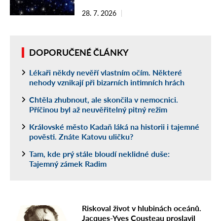
28. 7. 2026
DOPORUČENÉ ČLÁNKY
Lékaři někdy nevěří vlastním očím. Některé
nehody vznikají při bizarních intimních hrách
Chtěla zhubnout, ale skončila v nemocnici.
Příčinou byl až neuvěřitelný pitný režim
Královské město Kadaň láká na historii i tajemné
pověsti. Znáte Katovu uličku?
Tam, kde prý stále bloudí neklidné duše:
Tajemný zámek Radim
Riskoval život v hlubinách oceánů.
Jacques-Yves Cousteau proslavil