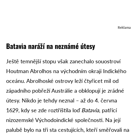
Reklama
Batavia naráží na neznámé útesy
Ještě temnější stopu však zanechalo souostroví
Houtman Abrolhos na východním okraji Indického
oceánu. Abrolhoské ostrovy leží čtyřicet mil od
západního pobřeží Austrálie a obklopují je zrádné
útesy. Nikdo je tehdy neznal – až do 4. června
1629, kdy se zde roztříštila loď
Batavia
, patřící
nizozemské Východoindické společnosti. Na její
palubě bylo na tři sta cestujících, kteří směřovali na