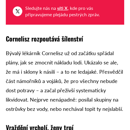
Sledujte nás na
síti X
, kde pro vás
připravujeme plejádu pestrých zpráv.
Cornelisz rozpoutává šílenství
Bývalý lékárník Cornelisz už od začátku spřádal
plány, jak se zmocnit nákladu lodi. Ukázalo se ale,
že má i sklony k násilí – a to ne ledajaké. Přesvědčil
část námořníků a vojáků, že pro všechny nebude
dost potravy – a začal přeživší systematicky
likvidovat. Nejprve nenápadně: posílal skupiny na
ostrůvky bez vody, nebo nechával topit ty nejslabší.
Vraždění vrcholí, ženy trpí