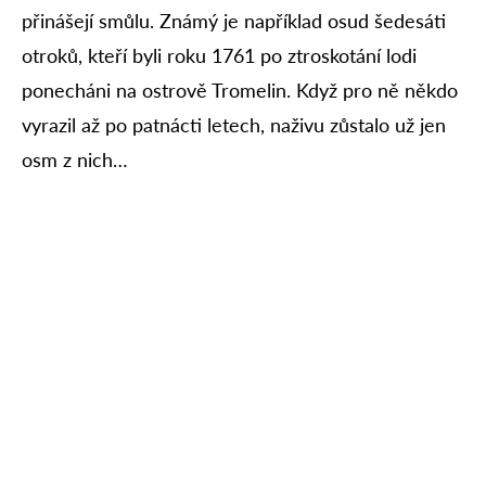
přinášejí smůlu. Známý je například osud šedesáti
otroků, kteří byli roku 1761 po ztroskotání lodi
ponecháni na ostrově Tromelin. Když pro ně někdo
vyrazil až po patnácti letech, naživu zůstalo už jen
osm z nich…