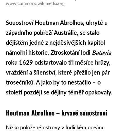
www.commons.wikimedia.org
Souostroví Houtman Abrolhos, ukryté u
západního pobřeží Austrálie, se stalo
dějištěm jedné z nejděsivějších kapitol
námořní historie. Ztroskotání lodi
Batavia
roku 1629 odstartovalo tři měsíce hrůzy,
vraždění a šílenství, které přežilo jen pár
trosečníků. A jako by to nestačilo – o
století později se dějiny téměř opakovaly.
Houtman Abrolhos – krvavé souostroví
Nízko položené ostrovy v Indickém oceánu