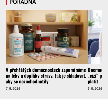
PORADNA
V přehřátých domácnostech zapomínáme
Onemocnít
na léky a doplňky stravy. Jak je skladovat,
„cizí“ pra
aby se neznehodnotily
platit
7. 8. 2026
5. 8. 2026