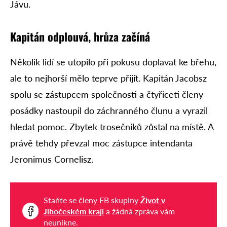
Jávu.
Kapitán odplouvá, hrůza začíná
Několik lidí se utopilo při pokusu doplavat ke břehu,
ale to nejhorší mělo teprve přijít. Kapitán Jacobsz
spolu se zástupcem společnosti a čtyřiceti členy
posádky nastoupil do záchranného člunu a vyrazil
hledat pomoc. Zbytek trosečníků zůstal na místě. A
právě tehdy převzal moc zástupce intendanta
Jeronimus Cornelisz.
Staňte se členy FB skupiny
Život v
Jihočeském kraji
a žádná zpráva vám
neunikne.