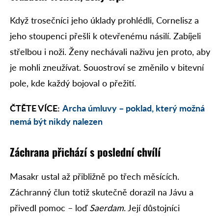
Když trosečníci jeho úklady prohlédli, Cornelisz a
jeho stoupenci přešli k otevřenému násilí. Zabíjeli
střelbou i noži. Ženy nechávali naživu jen proto, aby
je mohli zneužívat. Souostroví se změnilo v bitevní
pole, kde každý bojoval o přežití.
ČTĚTE VÍCE:
Archa úmluvy – poklad, který možná
nemá být nikdy nalezen
Záchrana přichází s poslední chvílí
Masakr ustal až přibližně po třech měsících.
Záchranný člun totiž skutečně dorazil na Jávu a
přivedl pomoc – loď
Saerdam
. Její důstojníci