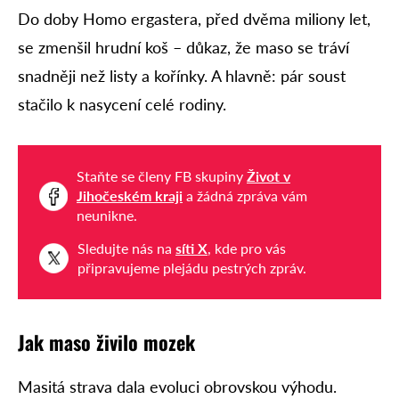
Do doby Homo ergastera, před dvěma miliony let,
se zmenšil hrudní koš – důkaz, že maso se tráví
snadněji než listy a kořínky. A hlavně: pár soust
stačilo k nasycení celé rodiny.
Staňte se členy FB skupiny
Život v
Jihočeském kraji
a žádná zpráva vám
neunikne.
Sledujte nás na
síti X
, kde pro vás
připravujeme plejádu pestrých zpráv.
Jak maso živilo mozek
Masitá strava dala evoluci obrovskou výhodu.