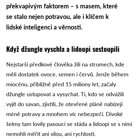
překvapivým faktorem – s masem, které
se stalo nejen potravou, ale i klíčem k
lidské inteligenci a věrnosti.
Když džungle vyschla a lidoopi sestoupili
Nejstarší předkové člověka žili na stromech, kde
měli dostatek ovoce, semen i červů. Jenže během
miocénu, přibližně před 15 miliony let, začaly
džungle ustupovat a vysychat. Ti, kdo se odvážili
vyjít do savan, zjistili, že otevřené pláně nabízejí
méně potravy a mnohem víc nebezpečí. Divoké
šelmy tam lovily pasoucí se stáda a lidoopi se s nimi
nemohli měřit ani silou, ani rychlostí.