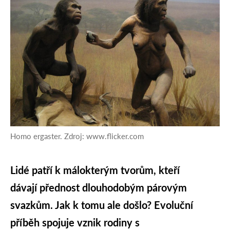
Homo ergaster. Zdroj: www.flicker.com
Lidé patří k málokterým tvorům, kteří
dávají přednost dlouhodobým párovým
svazkům. Jak k tomu ale došlo? Evoluční
příběh spojuje vznik rodiny s