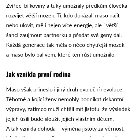
Zvířecí bílkoviny a tuky umožnily předkům člověka
rozvíjet větší mozek. Ti, kdo dokázali maso najít
nebo ulovit, měli nejen více energie, ale i větší
šanci zaujmout partnerku a předat své geny dál.
Každá generace tak měla o něco chytřejší mozek –
a maso bylo palivem, které ten růst umožnilo.
Jak vznikla první rodina
Maso však přineslo i jiný druh evoluční revoluce.
Těhotné a kojící ženy nemohly podnikat riskantní
výpravy, zatímco muži chtěli mít jistotu, že výsledek
jejich úsilí bude sloužit jejich vlastním dětem.
A tak vznikla dohoda – výměna jistoty za věrnost.