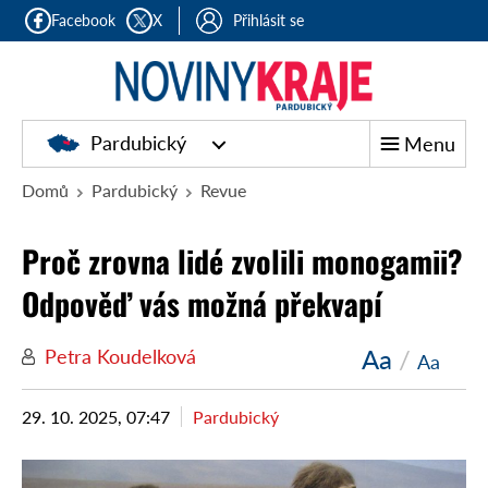
Facebook
X
Přihlásit se
Pardubický
Menu
Domů
Pardubický
Revue
Proč zrovna lidé zvolili monogamii?
Odpověď vás možná překvapí
Aa
/
Petra Koudelková
Aa
29. 10. 2025, 07:47
Pardubický