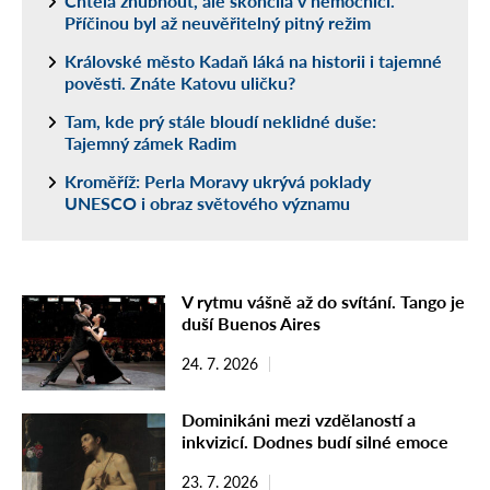
Chtěla zhubnout, ale skončila v nemocnici.
Příčinou byl až neuvěřitelný pitný režim
Královské město Kadaň láká na historii i tajemné
pověsti. Znáte Katovu uličku?
Tam, kde prý stále bloudí neklidné duše:
Tajemný zámek Radim
Kroměříž: Perla Moravy ukrývá poklady
UNESCO i obraz světového významu
V rytmu vášně až do svítání. Tango je
duší Buenos Aires
24. 7. 2026
Dominikáni mezi vzdělaností a
inkvizicí. Dodnes budí silné emoce
23. 7. 2026