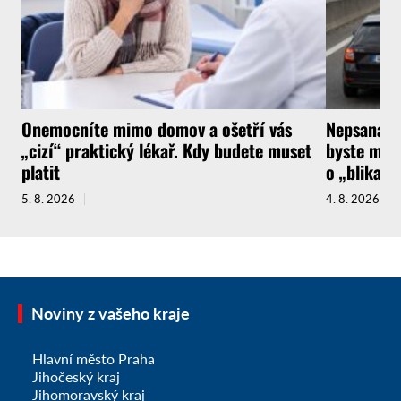
Onemocníte mimo domov a ošetří vás
Nepsaná ři
„cizí“ praktický lékař. Kdy budete muset
byste měli
platit
o „blikačk
5. 8. 2026
4. 8. 2026
Noviny z vašeho kraje
Hlavní město Praha
Jihočeský kraj
Jihomoravský kraj