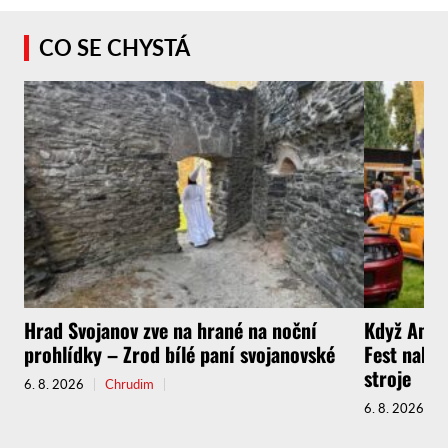
CO SE CHYSTÁ
Hrad Svojanov zve na hrané na noční
Když Amer
prohlídky – Zrod bílé paní svojanovské
Fest nabíd
stroje
6. 8. 2026
Chrudim
6. 8. 2026