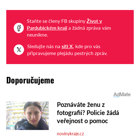
Staňte se členy FB skupiny
Život v
Pardubickém kraji
a žádná zpráva vám
neunikne.
Sledujte nás na
síti X
, kde pro vás
připravujeme plejádu pestrých zpráv.
Doporučujeme