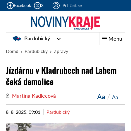
Facebook
X
Přihlásit se
Pardubický
Menu
Domů
Pardubický
Zprávy
Jízdárnu v Kladrubech nad Labem
čeká demolice
Aa
/
Martina Kadlecová
Aa
8. 8. 2025, 09:01
Pardubický