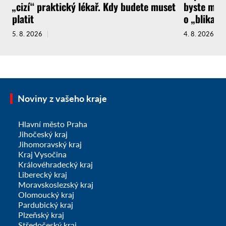
„cizí“ praktický lékař. Kdy budete muset
byste měli
platit
o „blikačk
5. 8. 2026
4. 8. 2026
Noviny z vašeho kraje
Hlavní město Praha
Jihočeský kraj
Jihomoravský kraj
Kraj Vysočina
Královéhradecký kraj
Liberecký kraj
Moravskoslezský kraj
Olomoucký kraj
Pardubický kraj
Plzeňský kraj
Středočeský kraj