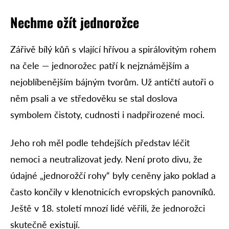
Nechme ožít jednorožce
Zářivě bílý kůň s vlající hřívou a spirálovitým rohem
na čele — jednorožec patří k nejznámějším a
nejoblíbenějším bájným tvorům. Už antičtí autoři o
něm psali a ve středověku se stal doslova
symbolem čistoty, cudnosti i nadpřirozené moci.
Jeho roh měl podle tehdejších představ léčit
nemoci a neutralizovat jedy. Není proto divu, že
údajné „jednorožčí rohy“ byly ceněny jako poklad a
často končily v klenotnicích evropských panovníků.
Ještě v 18. století mnozí lidé věřili, že jednorožci
skutečně existují.