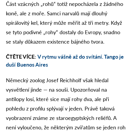
Část vzácných „rohů“ totiž nepocházela z žádného
koně, ale z moře. Samci narvalů mají dlouhý
spirálovitý kel, který může měřit až tři metry. Když
se tyto podivné „rohy“ dostaly do Evropy, snadno
se staly důkazem existence bájného tvora.
ČTĚTE VÍCE:
V rytmu vášně až do svítání. Tango je
duší Buenos Aires
Německý zoolog Josef Reichholf však hledal
vysvětlení jinde — na souši. Upozorňoval na
antilopy losí, které sice mají rohy dva, ale při
pohledu z profilu splývají v jeden. Právě taková
vyobrazení známe ze staroegyptských reliéfů. A
není vyloučeno, že některým zvířatům se jeden roh