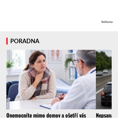
Reklama
PORADNA
Onemocníte mimo domov a ošetří vás
Nepsaná ři