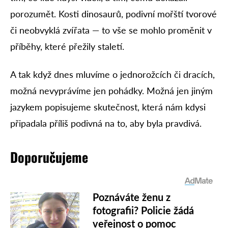
porozumět. Kosti dinosaurů, podivní mořští tvorové
či neobvyklá zvířata — to vše se mohlo proměnit v
příběhy, které přežily staletí.
A tak když dnes mluvíme o jednorožcích či dracích,
možná nevyprávíme jen pohádky. Možná jen jiným
jazykem popisujeme skutečnost, která nám kdysi
připadala příliš podivná na to, aby byla pravdivá.
Doporučujeme