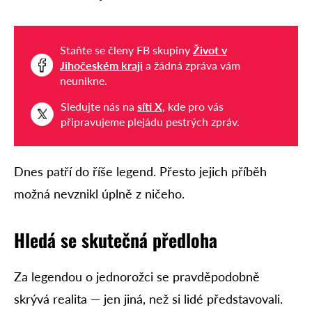
Staňte se členy FB skupiny
Život v
Jihočeském kraji
a žádná zpráva vám
neunikne.
Sledujte nás na
síti X
, kde pro vás
připravujeme plejádu pestrých zpráv.
Dnes patří do říše legend. Přesto jejich příběh
možná nevznikl úplně z ničeho.
Hledá se skutečná předloha
Za legendou o jednorožci se pravděpodobně
skrývá realita — jen jiná, než si lidé představovali.