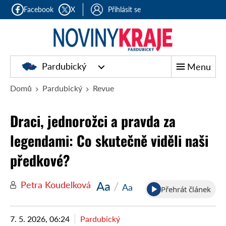
Facebook
X
Přihlásit se
Pardubický
Menu
Domů
Pardubický
Revue
Draci, jednorožci a pravda za
legendami: Co skutečně viděli naši
předkové?
Aa
/
Petra Koudelková
Aa
Přehrát článek
7. 5. 2026, 06:24
Pardubický