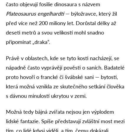
často objevují fosilie dinosaura s názvem
Plateosaurus engelhardti
— býložravce, který žil
před více než 200 miliony let. Dorůstal délky až
deseti metrů a svou velikostí mohl snadno
připomínat „draka“.
Právě v oblastech, kde se tyto kosti nacházejí, se
nápadně často vyprávějí pověsti o saních. Badatelé
proto hovoří o francké či švábské sani — bytosti,
která možná vznikla ze skutečného setkání člověka
s dávnou minulostí ukrytou v zemi.
Možná tedy bájná zvířata nejsou jen výplodem
lidské fantazie. Spíše představují zvláštní most mezi
tím, co lidé kdysi viděli, a tím, čemu dokázali