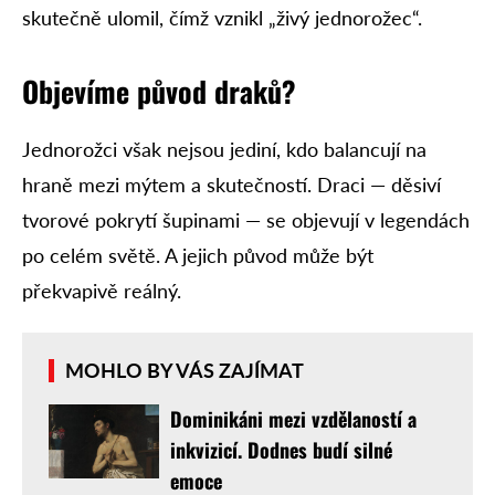
skutečně ulomil, čímž vznikl „živý jednorožec“.
Objevíme původ draků?
Jednorožci však nejsou jediní, kdo balancují na
hraně mezi mýtem a skutečností. Draci — děsiví
tvorové pokrytí šupinami — se objevují v legendách
po celém světě. A jejich původ může být
překvapivě reálný.
MOHLO BY VÁS ZAJÍMAT
Dominikáni mezi vzdělaností a
inkvizicí. Dodnes budí silné
emoce