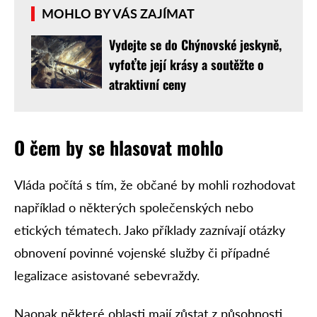
MOHLO BY VÁS ZAJÍMAT
Vydejte se do Chýnovské jeskyně,
vyfoťte její krásy a soutěžte o
atraktivní ceny
O čem by se hlasovat mohlo
Vláda počítá s tím, že občané by mohli rozhodovat
například o některých společenských nebo
etických tématech. Jako příklady zaznívají otázky
obnovení povinné vojenské služby či případné
legalizace asistované sebevraždy.
Naopak některé oblasti mají zůstat z působnosti