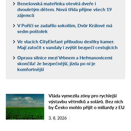
Benešovská mateřinka otevírá dveře i
dvouletým dětem. Nová třída přijme všech 19
zájemců
V Poříčí se zadařilo sokolům, Dvůr Králové má
sedm poštolek
Ve vlacích CityElefant přibudou desítky kamer.
Mají zatočit s vandaly i zvýšit bezpečí cestujících
Oprava silnice mezi Vrbnem a Heřmanovicemi
skončila! Je bezpečnější, jízda po ní je
komfortnější
Vláda vymezila zóny pro rychlejší
výstavbu větrníků a solárů. Bez nich
by Česko mohlo přijít o miliardy z EU
3. 8. 2026