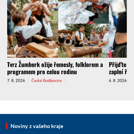
Tvrz Žumberk ožije řemesly, folklorem a
Přijďte za
programem pro celou rodinu
zaplní řem
7. 8. 2026
České Budějovice
6. 8. 2026
Noviny z vašeho kraje