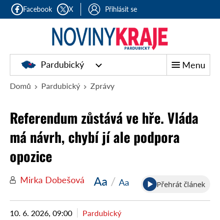
Facebook
X
Přihlásit se
Pardubický
Menu
Domů
Pardubický
Zprávy
Referendum zůstává ve hře. Vláda
má návrh, chybí jí ale podpora
opozice
Aa
/
Mirka Dobešová
Aa
Přehrát článek
10. 6. 2026, 09:00
Pardubický