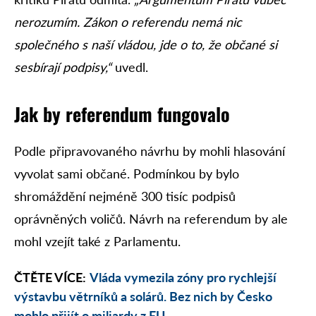
nerozumím. Zákon o referendu nemá nic
společného s naší vládou, jde o to, že občané si
sesbírají podpisy,“
uvedl.
Jak by referendum fungovalo
Podle připravovaného návrhu by mohli hlasování
vyvolat sami občané. Podmínkou by bylo
shromáždění nejméně 300 tisíc podpisů
oprávněných voličů. Návrh na referendum by ale
mohl vzejít také z Parlamentu.
ČTĚTE VÍCE:
Vláda vymezila zóny pro rychlejší
výstavbu větrníků a solárů. Bez nich by Česko
mohlo přijít o miliardy z EU