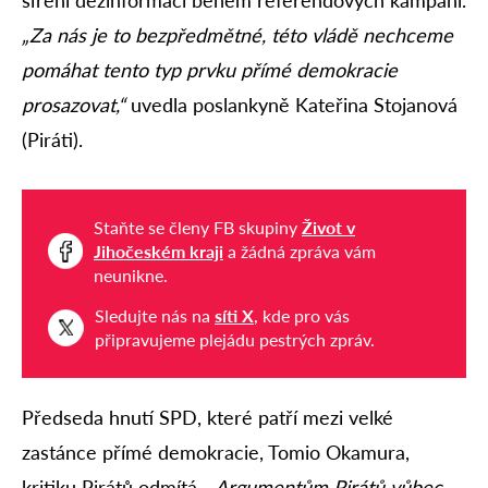
„Za nás je to bezpředmětné, této vládě nechceme
pomáhat tento typ prvku přímé demokracie
prosazovat,“
uvedla poslankyně Kateřina Stojanová
(Piráti).
Staňte se členy FB skupiny
Život v
Jihočeském kraji
a žádná zpráva vám
neunikne.
Sledujte nás na
síti X
, kde pro vás
připravujeme plejádu pestrých zpráv.
Předseda hnutí SPD, které patří mezi velké
zastánce přímé demokracie, Tomio Okamura,
kritiku Pirátů odmítá.
„Argumentům Pirátů vůbec