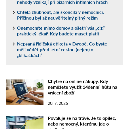
nehody vznikají při bizarních intimních hrách
Chtěla zhubnout, ale skončila v nemocnici.
Příčinou byl až neuvěřitelný pitný režim
Onemocníte mimo domov a ošetří vás „cizí“
praktický lékař. Kdy budete muset platit
Nepsaná řidičská etiketa v Evropě. Co byste
měli vědět před letní cestou (nejen) o
„blikačkách“
Chytře na online nákupy. Kdy
nemůžete využít 14denní lhůtu na
vrácení zboží
20. 7. 2026
Povaluje se na trávě. Je to opilec,
nebo nemocný, kterému jde o