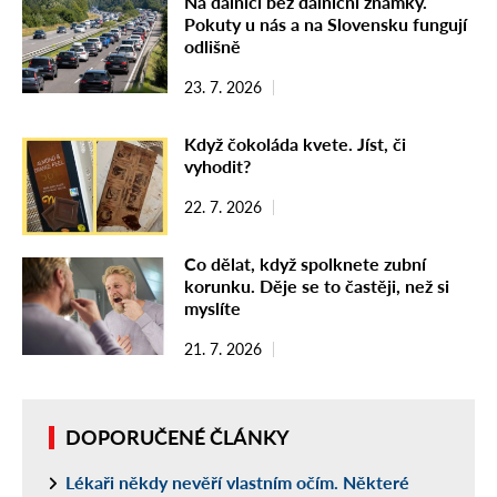
Na dálnici bez dálniční známky.
Pokuty u nás a na Slovensku fungují
odlišně
23. 7. 2026
Když čokoláda kvete. Jíst, či
vyhodit?
22. 7. 2026
Co dělat, když spolknete zubní
korunku. Děje se to častěji, než si
myslíte
21. 7. 2026
DOPORUČENÉ ČLÁNKY
Lékaři někdy nevěří vlastním očím. Některé