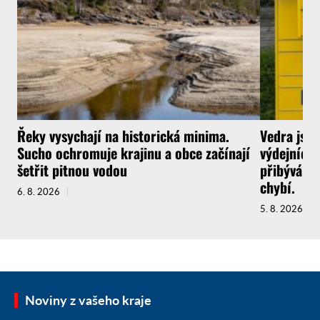
Řeky vysychají na historická minima.
Vedra jsou
Sucho ochromuje krajinu a obce začínají
výdejních 
šetřit pitnou vodou
přibývá a 
chybí.
6. 8. 2026
5. 8. 2026
Noviny z vašeho kraje