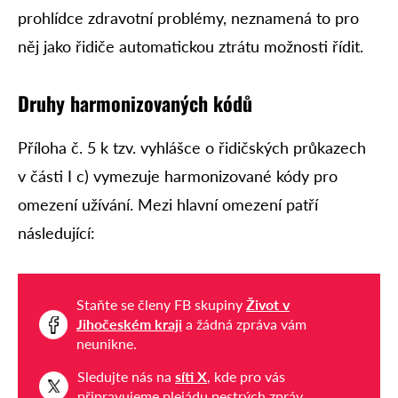
prohlídce zdravotní problémy, neznamená to pro
něj jako řidiče automatickou ztrátu možnosti řídit.
Druhy harmonizovaných kódů
Příloha č. 5 k tzv. vyhlášce o řidičských průkazech
v části I c) vymezuje harmonizované kódy pro
omezení užívání. Mezi hlavní omezení patří
následující:
Staňte se členy FB skupiny
Život v
Jihočeském kraji
a žádná zpráva vám
neunikne.
Sledujte nás na
síti X
, kde pro vás
připravujeme plejádu pestrých zpráv.