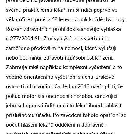
svému praktickému lékaři musí řidiči poprvé ve
věku 65 let, poté v 68 letech a pak každé dva roky.
Rozsah zdravotních prohlídek stanovuje vyhláška
č.277/2004 Sb. Z ní vyplývá, že vyšetření je
zaměřeno především na nemoci, které vylučují
nebo podmiňují zdravotní způsobilost k řízení.
Zahrnuje také například komplexní vyšetření, a to
včetně orientačního vyšetření sluchu, zrakové
ostrosti a barvocitu. Od ledna 2013 navíc platí, že
pokud motorista onemocní chorobou omezující
jeho schopnosti řídit, musí to lékař ihned nahlásit
příslušnému úřadu. Po zavedení tohoto opatření se
počet hlášení lékařů oddělením dopravně-
správních agend městských a obecních úřadů