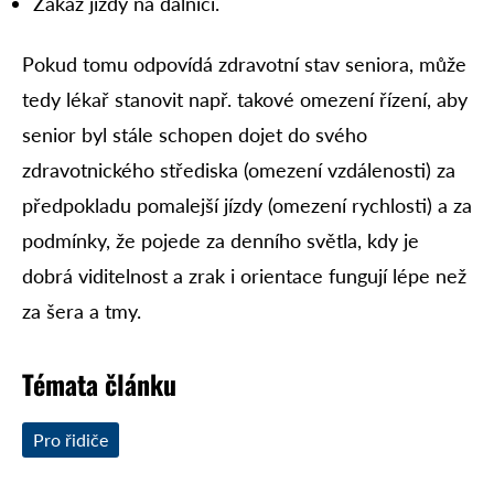
Zákaz jízdy na dálnici.
Pokud tomu odpovídá zdravotní stav seniora, může
tedy lékař stanovit např. takové omezení řízení, aby
senior byl stále schopen dojet do svého
zdravotnického střediska (omezení vzdálenosti) za
předpokladu pomalejší jízdy (omezení rychlosti) a za
podmínky, že pojede za denního světla, kdy je
dobrá viditelnost a zrak i orientace fungují lépe než
za šera a tmy.
Témata článku
Pro řidiče