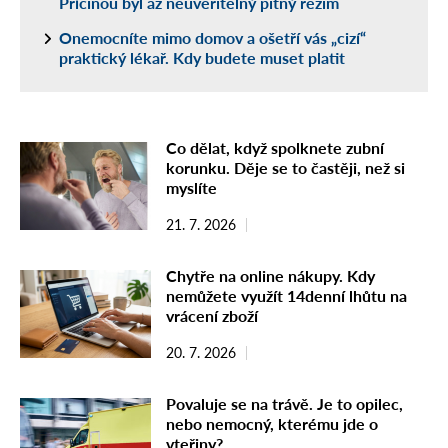
Příčinou byl až neuvěřitelný pitný režim
Onemocníte mimo domov a ošetří vás „cizí“
praktický lékař. Kdy budete muset platit
Co dělat, když spolknete zubní
korunku. Děje se to častěji, než si
myslíte
21. 7. 2026
Chytře na online nákupy. Kdy
nemůžete využít 14denní lhůtu na
vrácení zboží
20. 7. 2026
Povaluje se na trávě. Je to opilec,
nebo nemocný, kterému jde o
vteřiny?