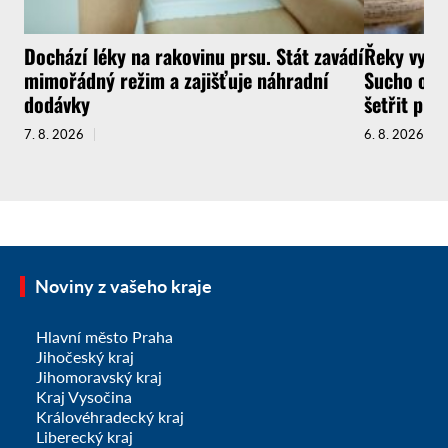
Dochází léky na rakovinu prsu. Stát zavádí
Řeky vysyc
mimořádný režim a zajišťuje náhradní
Sucho ochr
dodávky
šetřit pit
7. 8. 2026
6. 8. 2026
Noviny z vašeho kraje
Hlavní město Praha
Jihočeský kraj
Jihomoravský kraj
Kraj Vysočina
Královéhradecký kraj
Liberecký kraj