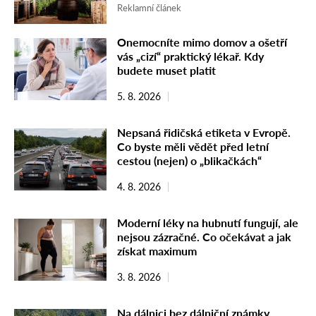
Reklamní článek
Onemocníte mimo domov a ošetří
vás „cizí“ praktický lékař. Kdy
budete muset platit
5. 8. 2026
Nepsaná řidičská etiketa v Evropě.
Co byste měli vědět před letní
cestou (nejen) o „blikačkách“
4. 8. 2026
Moderní léky na hubnutí fungují, ale
nejsou zázračné. Co očekávat a jak
získat maximum
3. 8. 2026
Na dálnici bez dálniční známky.