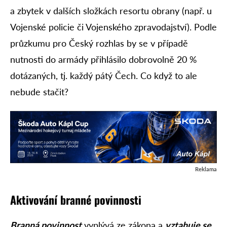
a zbytek v dalších složkách resortu obrany (např. u
Vojenské policie či Vojenského zpravodajství). Podle
průzkumu pro Český rozhlas by se v případě
nutnosti do armády přihlásilo dobrovolně 20 %
dotázaných, tj. každý pátý Čech. Co když to ale
nebude stačit?
Reklama
Aktivování branné povinnosti
Branná povinnost
vyplývá ze zákona a
vztahuje se