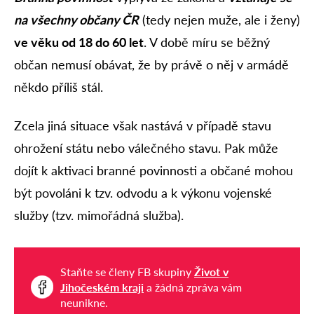
na všechny občany ČR
(tedy nejen muže, ale i ženy)
ve věku od 18 do 60 let
. V době míru se běžný
občan nemusí obávat, že by právě o něj v armádě
někdo příliš stál.
Zcela jiná situace však nastává v případě stavu
ohrožení státu nebo válečného stavu. Pak může
dojít k aktivaci branné povinnosti a občané mohou
být povoláni k tzv. odvodu a k výkonu vojenské
služby (tzv. mimořádná služba).
Staňte se členy FB skupiny
Život v
Jihočeském kraji
a žádná zpráva vám
neunikne.