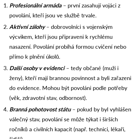
Profesionální armáda
–⁠ první zasahují vojáci z
povolání, kteří jsou ve službě trvale.
Aktivní zálohy
–⁠ dobrovolníci s vojenským
výcvikem, kteří jsou připraveni k rychlému
nasazení. Povolání probíhá formou cvičení nebo
přímo k plnění úkolů.
Další osoby v evidenci
–⁠ tedy občané (muži i
ženy), kteří mají brannou povinnost a byli zařazeni
do evidence. Mohou být povoláni podle potřeby
(věk, zdravotní stav, odbornost).
Branná pohotovost státu
–⁠ pokud by byl vyhlášen
válečný stav, povolání se může týkat i širších
ročníků a civilních kapacit (např. technici, lékaři,
řidiči).