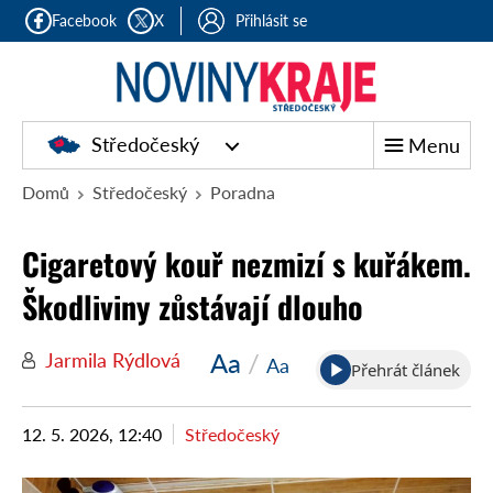
Facebook
X
Přihlásit se
Středočeský
Menu
Domů
Středočeský
Poradna
Cigaretový kouř nezmizí s kuřákem.
Škodliviny zůstávají dlouho
Aa
/
Jarmila Rýdlová
Aa
Přehrát článek
12. 5. 2026, 12:40
Středočeský