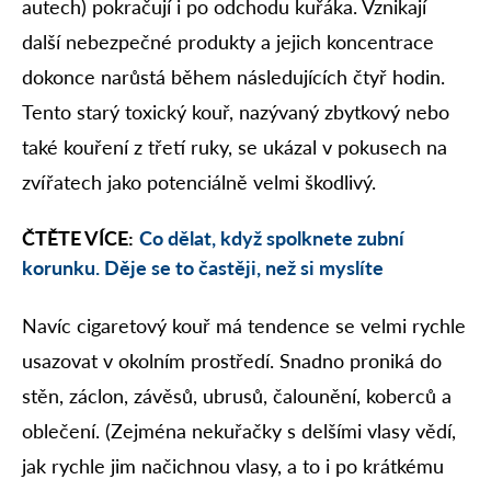
autech) pokračují i po odchodu kuřáka. Vznikají
další nebezpečné produkty a jejich koncentrace
dokonce narůstá během následujících čtyř hodin.
Tento starý toxický kouř, nazývaný zbytkový nebo
také kouření z třetí ruky, se ukázal v pokusech na
zvířatech jako potenciálně velmi škodlivý.
ČTĚTE VÍCE:
Co dělat, když spolknete zubní
korunku. Děje se to častěji, než si myslíte
Navíc cigaretový kouř má tendence se velmi rychle
usazovat v okolním prostředí. Snadno proniká do
stěn, záclon, závěsů, ubrusů, čalounění, koberců a
oblečení. (Zejména nekuřačky s delšími vlasy vědí,
jak rychle jim načichnou vlasy, a to i po krátkému