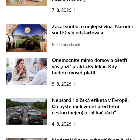
7. 8. 2026
Začal souboj o nejlepší vína. Národní
soutěž vín odstartovala
Reklamní článek
Onemocníte mimo domov a ošetří
vás „cizí“ praktický lékař. Kdy
budete muset platit
5. 8. 2026
Nepsaná řidičská etiketa v Evropě.
Co byste měli vědět před letní
cestou (nejen) o „blikačkách“
4. 8. 2026
Moderní léky na hubnutí fungují, ale