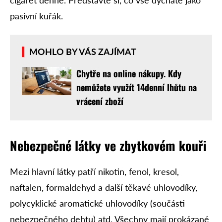
pasivní kuřák.
MOHLO BY VÁS ZAJÍMAT
Chytře na online nákupy. Kdy
nemůžete využít 14denní lhůtu na
vrácení zboží
Nebezpečné látky ve zbytkovém kouři
Mezi hlavní látky patří nikotin, fenol, kresol,
naftalen, formaldehyd a další těkavé uhlovodíky,
polycyklické aromatické uhlovodíky (součásti
nebezpečného dehtu) atd. Všechny mají prokázané