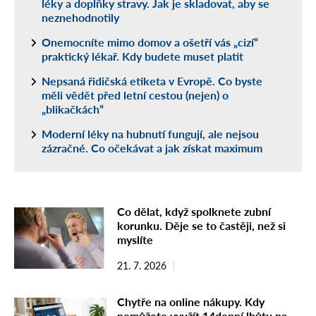
léky a doplňky stravy. Jak je skladovat, aby se
neznehodnotily
Onemocníte mimo domov a ošetří vás „cizí“
praktický lékař. Kdy budete muset platit
Nepsaná řidičská etiketa v Evropě. Co byste
měli vědět před letní cestou (nejen) o
„blikačkách“
Moderní léky na hubnutí fungují, ale nejsou
zázračné. Co očekávat a jak získat maximum
Co dělat, když spolknete zubní
korunku. Děje se to častěji, než si
myslíte
21. 7. 2026
Chytře na online nákupy. Kdy
nemůžete využít 14denní lhůtu na