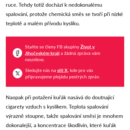
ruce. Tehdy totiž dochází k nedokonalému
spalování, protože chemická směs se tvoří při nízké
teplotě a malém přívodu kyslíku.
Staňte se členy FB skupiny
Život v
Jihočeském kraji
a žádná zpráva vám
neunikne.
Sledujte nás na
síti X
, kde pro vás
připravujeme plejádu pestrých zpráv.
Naopak při potažení kuřák nasává do doutnající
cigarety vzduch s kyslíkem. Teplota spalování
výrazně stoupne, takže spalování směsi je mnohem
dokonalejší, a koncentrace škodlivin, které kuřák