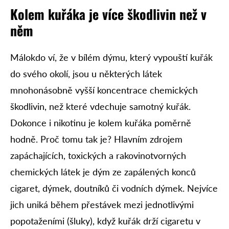
Kolem kuřáka je více škodlivin než v
něm
Málokdo ví, že v bílém dýmu, který vypouští kuřák
do svého okolí, jsou u některých látek
mnohonásobně vyšší koncentrace chemických
škodlivin, než které vdechuje samotný kuřák.
Dokonce i nikotinu je kolem kuřáka poměrně
hodně. Proč tomu tak je? Hlavním zdrojem
zapáchajících, toxických a rakovinotvorných
chemických látek je dým ze zapálených konců
cigaret, dýmek, doutníků či vodních dýmek. Nejvíce
jich uniká během přestávek mezi jednotlivými
popotaženími (šluky), když kuřák drží cigaretu v