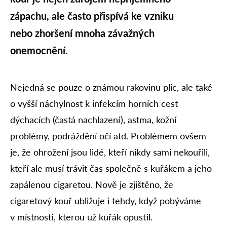
zápachu, ale často přispívá ke vzniku
nebo zhoršení mnoha závažných
onemocnění.
Nejedná se pouze o známou rakovinu plic, ale také
o vyšší náchylnost k infekcím horních cest
dýchacích (častá nachlazení), astma, kožní
problémy, podráždění očí atd. Problémem ovšem
je, že ohrožení jsou lidé, kteří nikdy sami nekouřili,
kteří ale musí trávit čas společně s kuřákem a jeho
zapálenou cigaretou. Nově je zjištěno, že
cigaretový kouř ubližuje i tehdy, když pobýváme
v místnosti, kterou už kuřák opustil.