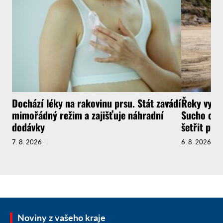
Dochází léky na rakovinu prsu. Stát zavádí
Řeky vysyc
mimořádný režim a zajišťuje náhradní
Sucho ochr
dodávky
šetřit pit
7. 8. 2026
6. 8. 2026
Noviny z vašeho kraje