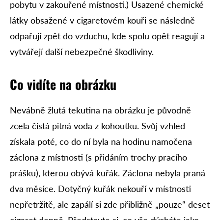
pobytu v zakouřené místnosti.) Usazené chemické
látky obsažené v cigaretovém kouři se následně
odpařují zpět do vzduchu, kde spolu opět reagují a
vytvářejí další nebezpečné škodliviny.
Co vidíte na obrázku
Nevábně žlutá tekutina na obrázku je původně
zcela čistá pitná voda z kohoutku. Svůj vzhled
získala poté, co do ní byla na hodinu namočena
záclona z místnosti (s přidáním trochy pracího
prášku), kterou obývá kuřák. Záclona nebyla praná
dva měsíce. Dotyčný kuřák nekouří v místnosti
nepřetržitě, ale zapálí si zde přibližně „pouze“ deset
cigaret denně. Představte si, co vše dýcháte jako